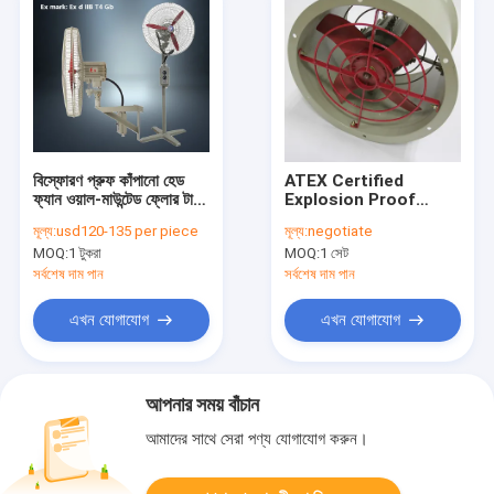
বিস্ফোরণ প্রুফ কাঁপানো হেড
ATEX Certified
ফ্যান ওয়াল-মাউন্টেড ফ্লোর টাইপ
Explosion Proof
WF1
Exhaust Fan with
মূল্য:
usd120-135 per piece
মূল্য:
negotiate
duct-available for oil
MOQ:
1 টুকরা
MOQ:
1 সেট
refinery tank
ventilation
সর্বশেষ দাম পান
সর্বশেষ দাম পান
এখন যোগাযোগ
এখন যোগাযোগ
আপনার সময় বাঁচান
আমাদের সাথে সেরা পণ্য যোগাযোগ করুন।