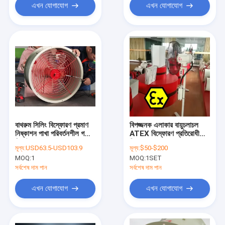
এখন যোগাযোগ
এখন যোগাযোগ
বাথরুম সিলিং বিস্ফোরণ প্রমাণ
বিপজ্জনক এলাকার বায়ুচলাচল
নিষ্কাশন পাখা পরিবর্তনশীল গতি
ATEX বিস্ফোরণ প্রতিরোধী
শিল্প উচ্চ তাপমাত্রা
নিষ্কাশন ফ্যান
মূল্য:
USD63.5-USD103.9
মূল্য:
$50-$200
MOQ:
1
MOQ:
1SET
সর্বশেষ দাম পান
সর্বশেষ দাম পান
এখন যোগাযোগ
এখন যোগাযোগ