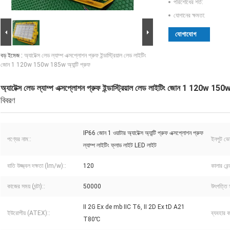
পরিশোধের শর্ত:
যোগানের ক্ষমতা:
যোগাযোগ
বড় ইমেজ :
অ্যাটেক্স লেড ল্যাম্প এক্সপ্লোশন প্রুফ ইন্ডাস্ট্রিয়াল লেড লাইটিং
জোন 1 120w 150w 185w অ্যান্টি প্রুফ
অ্যাটেক্স লেড ল্যাম্প এক্সপ্লোশন প্রুফ ইন্ডাস্ট্রিয়াল লেড লাইটিং জোন 1 120w 150w
বিবরণ
IP66 জোন 1 ওয়াটার অ্যাটেক্স অ্যান্টি প্রুফ এক্সপ্লোশন প্রুফ
পণ্যের নাম::
ইনপুট ভো
ল্যাম্প লাইটিং ফ্লাড লাইট LED লাইট
বাতি উজ্জ্বল দক্ষতা (lm/w)::
120
কালার রেন
কাজের সময় (ঘন্টা)::
50000
উৎপত্তি 
II 2G Ex de mb IIC T6, II 2D Ex tD A21
ইউরোপীয় (ATEX)::
ব্যবহার ক
T80℃