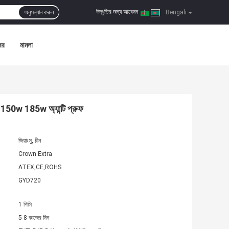
উদ্ধৃতির জন্য আবেদন
অনুসন্ধান করুন
|
Bengali
বর
মামলা
0w 150w 185w অ্যান্টি প্রুফ
জিয়াংসু, চীন
Crown Extra
ATEX,CE,ROHS
GYD720
1 পিসি
5-8 কাজের দিন