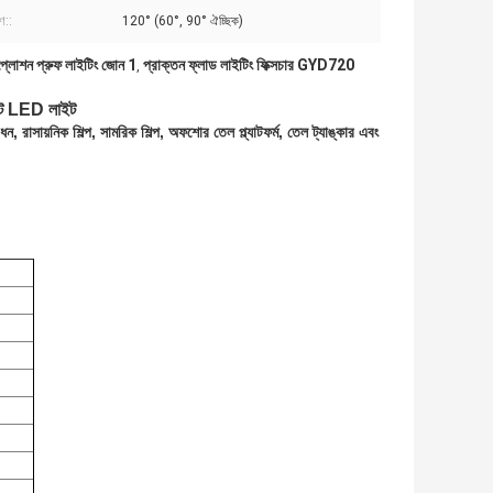
ণ::
120° (60°, 90° ঐচ্ছিক)
প্লোশন প্রুফ লাইটিং জোন 1
প্রাক্তন ফ্লাড লাইটিং ফিক্সচার GYD720
,
লাইট LED লাইট
 রাসায়নিক শিল্প, সামরিক শিল্প, অফশোর তেল প্ল্যাটফর্ম, তেল ট্যাঙ্কার এবং 