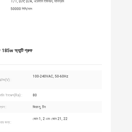
T/T, D/P, D/A, ওয়েস্টার্ন ইউনিয়ন, মানিগ্রাম
50000 পিসি/মাস
 185w অ্যান্টি প্রুফ
100-240VAC, 50-60Hz
ল্টেজ(V)::
্ডারিং ইনডেক্স(Ra)::
80
স্থল::
জিয়াংসু, চীন
জোন 1, 2 এবং জোন 21, 22
রার জন্য::