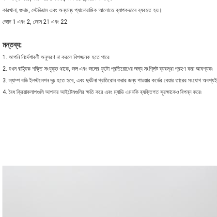
কারখানা, গুদাম, স্টেডিয়াম এবং অন্যান্য প্যানোরামিক আলোতে ব্যাপকভাবে ব্যবহৃত হয়।
জোন 1 এবং 2, জোন 21 এবং 22
মন্তব্য:
1. আপনি নির্দেশাবলী অনুসরণ না করলে বিপজ্জনক হতে পারে
2. যখন বাহ্যিক শক্তি সংযুক্ত থাকে, জল এবং জলের ফুটো প্রতিরোধের জন্য সংশ্লিষ্ট ব্যবস্থা গ্রহণ করা আবশ্যক৷
3. ল্যাম্প বডি ইনস্টলেশন দৃঢ় হতে হবে, এবং দুর্ঘটনা প্রতিরোধ করার জন্য পাওয়ার কর্ডের বেয়ার তারের সংযোগ অবশ
4. বৈধ ক্রিয়াকলাপগুলি আপনার আইটেমগুলির ক্ষতি করে এবং ম্যাভি এমনকি ব্যক্তিগত সুরক্ষাকেও বিপন্ন করে৷