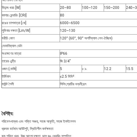
আলোকিত বৈশিষ্ট্য
বিদ্যুৎ খরচ [W]
20~80
100~120
150~200
240~3
কালার রেন্ডারিং [CRI]
80
রঙের তাপমাত্রা [কে]
6000~6500
লুমিনার দক্ষতা [Lm/W]
120~130
মরীচি কোণ
120° (60°, 90° অপটিক্যাল লেন ঐচ্ছিক)
মেকানিক্যাল ডেটা
সংরক্ষণের মাত্রা
IP66
তারের এন্ট্রি
জি 3/4”
ওজন (কেজি]
5
৮.৯
12.2
15.5
টার্মিনাল
≤2.5 মিমি²
মাউন্ট শৈলী
সিলিং;প্রাচীর বন্ধনী;দুল
বৈশিষ্ট্য:
পরিবেশ-বান্ধব এবং শক্তি সঞ্চয়, সহজ আকৃতি, সহজ ইনস্টলেশন
ধ্রুবক বর্তমান আউটপুট, স্থিতিশীল কর্মক্ষমতা
কম শক্তি খরচ, উচ্চ আলো দক্ষতা, ভাল রঙ রেন্ডারিং সম্পত্তি