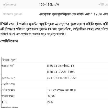
লুমিনার দক্ষতা::
120~130Lm/W
মরীচি কো
এক্সপ্লোশন প্রুফ ইন্ডাস্ট্রিয়াল লেড লাইটিং জোন 1 120w
এক্স
বিশেষভাবে তুলে ধরা:
,
IP66 জোন 1 ওয়াটার অ্যাটেক্স অ্যান্টি প্রুফ এক্সপ্লোশন প্রুফ ল্যাম্প লাইটিং ফ্লাড 
এটি বিপজ্জনক পরিবেশে ব্যাপকভাবে ব্যবহৃত হয় যেমন গ্যাস স্টেশন, পেট্রোলিয়াম শোষণ, তেল পরিশোধন,
সাধারণ আলো এবং অপারেশন আলোর জন্য অন্যান্য জায়গায়।
স্পেসিফিকেশন
বিস্ফোরণ সুরক্ষা
প্রাক্তন মার্ক
II 2G Ex de mb IIC T6
II 2D Ex tD A21 T80℃
ব্যবহারের জন্য
জোন 1, 2 এবং জোন 21, 22
বৈদ্যুতিক তথ্য
রেটেড ভোল্টেজ
100-240VAC, 50-60Hz
পাওয়ার ফ্যাক্টর
<0.95
THD
20%