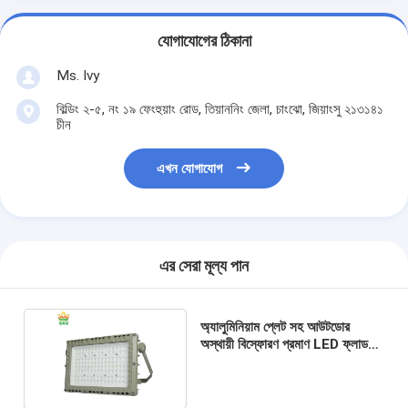
যোগাযোগের ঠিকানা
Ms. Ivy
বিল্ডিং ২-৫, নং ১৯ ফেংহুয়াং রোড, তিয়াননিং জেলা, চাংঝো, জিয়াংসু ২১৩১৪১
চীন
এখন যোগাযোগ
এর সেরা মূল্য পান
অ্যালুমিনিয়াম প্লেট সহ আউটডোর
অস্থায়ী বিস্ফোরণ প্রমাণ LED ফ্লাড
লাইট Ip65 100w