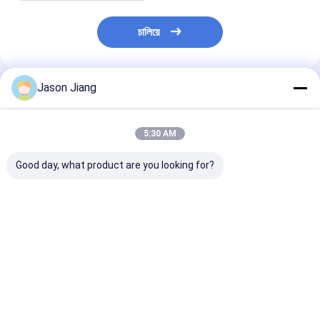
চালিয়ে
Jason Jiang
প্রস্তাবিত পণ্য
5:30 AM
Good day, what product are you looking for?
3000 4000 5000
OEM স্বতন্ত্রভাবে নিরাপদ
শিল্প কারখানার জন্য
5700K CCT বিস্ফোরণ-
এলইডি ফ্লাডলাইট ক্রী ল্যাম্প
MEANWELL ড্রা
প্রতিরোধী LED ফ্লাড লাইট
মরীচি ধারণকারী বিস্ফোরণ
এক্সপ্লোশন প্রুফ এল
মেরিন গ্রেড অ্যালুমিনিয়াম
প্রতিরোধী শিল্প ও বহিরঙ্গন আলো
লাইট, ব্র্যাকেট সিলিং পেন
Ra80 বিপজ্জনক এলাকার
জন্য ডিজাইন করা
স্ট্রিট ওয়াল মাউন্টি
ভালো দাম
ভালো দাম
ভালো দাম
আউটডোর আলোর জন্য উপযুক্ত
ল্যাম্প বিড সহ