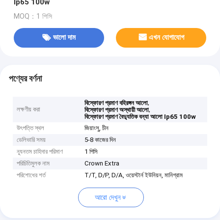
Ip65 100w
MOQ：1 পিসি
ভালো দাম
এখন যোগাযোগ
পণ্যের বর্ণনা
,
বিস্ফোরণ প্রমাণ বহিরঙ্গন আলো
লক্ষণীয় করা
,
বিস্ফোরণ প্রমাণ অস্থায়ী আলো
বিস্ফোরণ প্রমাণ বৈদ্যুতিক বন্যা আলো Ip65 100w
উৎপত্তি স্থল
জিয়াংসু, চীন
ডেলিভারি সময়
5-8 কাজের দিন
ন্যূনতম চাহিদার পরিমাণ
1 পিসি
পরিচিতিমুলক নাম
Crown Extra
পরিশোধের শর্ত
T/T, D/P, D/A, ওয়েস্টার্ন ইউনিয়ন, মানিগ্রাম
আরো দেখুন