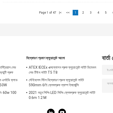
Page 1 of 47
|<
<<
1
2
3
4
5
বার্তা
বিস্ফোরণ প্রমাণ ফ্লুরোসেন্ট আলো
াস্ট্রিয়াল লেড
ATEX IECEx এক্সপ্লোশন প্রুফ ফ্লুরোসেন্ট লাইট ডিমেবল
ন্টি প্রুফ
লেড টিউব লাইট T5 T8
রুফ এলইডি ফ্লাড
স্টেইনলেস স্টিল বিস্ফোরণ প্রুফ ফ্লুরোসেন্ট লাইট
250W
590mm 6ft ফ্লেমপ্রুফ ল্যাম্প ইমার্জেন্সি
ইটিং 60w 100
2021 নতুন শিপিং LED সিলিং ফ্লেমপ্রুফ ফ্লুরোসেন্ট লাইট
0.6m 1.2 M