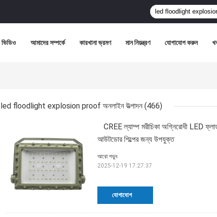
ভিডিও
আমাদের সম্পর্কে
কারখানা ভ্রমণ
মান নিয়ন্ত্রণ
যোগাযোগ করুন
খ
led floodlight explosion proof অনলাইন উত্পাদন
(466)
CREE ল্যাম্প মরীচিকা অগ্নিরোধী LED ফ্ল
আউটডোর শিল্পের জন্য উপযুক্ত
আরো পড়ুন
2025-12-19 17:27:37
যোগাযোগ