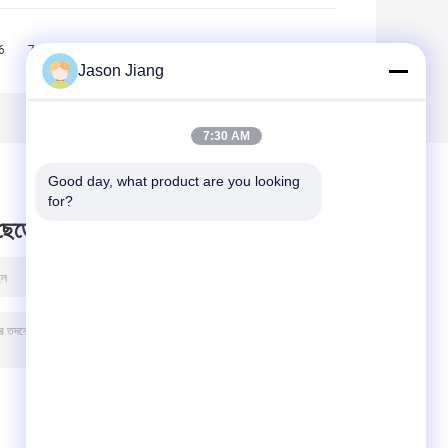
6
7
8
9
10
>>
>|
Jason Jiang
7:30 AM
Good day, what product are you looking 
for?
 ছেড়ে