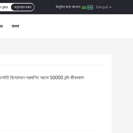
উদ্ধৃতির জন্য আবেদন
অনুসন্ধান করুন
|
Bengali
বর
মামলা
াডলাইট বিস্ফোরণ-প্রমাণিত আলো 50000 ঘন্টা জীবনকাল