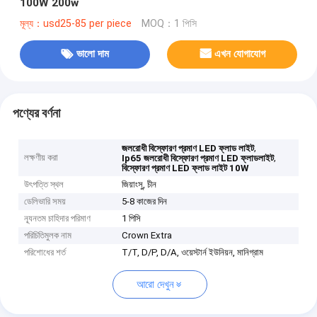
100W 200w
মূল্য：usd25-85 per piece
MOQ：1 পিসি
ভালো দাম
এখন যোগাযোগ
পণ্যের বর্ণনা
,
জলরোধী বিস্ফোরণ প্রমাণ LED ফ্লাড লাইট
লক্ষণীয় করা
,
Ip65 জলরোধী বিস্ফোরণ প্রমাণ LED ফ্লাডলাইট
বিস্ফোরণ প্রমাণ LED ফ্লাড লাইট 10W
উৎপত্তি স্থল
জিয়াংসু, চীন
ডেলিভারি সময়
5-8 কাজের দিন
ন্যূনতম চাহিদার পরিমাণ
1 পিসি
পরিচিতিমুলক নাম
Crown Extra
পরিশোধের শর্ত
T/T, D/P, D/A, ওয়েস্টার্ন ইউনিয়ন, মানিগ্রাম
আরো দেখুন