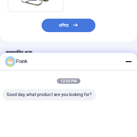
চালিয়ে
প্রস্তাবিত পণ্য
Frank
12:02 PM
Good day, what product are you looking for?
High Power
ATEX IECEx Certified
IP66 Explosion
Aluminum Alloy LED
100W Explosion
3000K-5700K 
Ex Mark eb db Light
Proof Aluminum
Flood Light Oil
Source Explosion-
Alloy LED Flood Light
Industry Light
proof LED Floodlight
Explosion Proof
Fixture
ভালো দাম
ভালো দাম
ভালো দাম
for Petroleum
Light 5-year