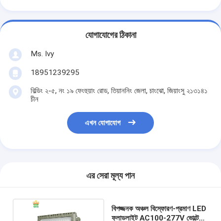
যোগাযোগের ঠিকানা
Ms. Ivy
18951239295
বিল্ডিং ২-৫, নং ১৯ ফেংহুয়াং রোড, তিয়াননিং জেলা, চাংঝো, জিয়াংসু ২১৩১৪১
চীন
এখন যোগাযোগ
এর সেরা মূল্য পান
বিপজ্জনক অঞ্চল বিস্ফোরণ-প্রমাণ LED
ফ্লাডলাইট AC100-277V ভোল্টেজ