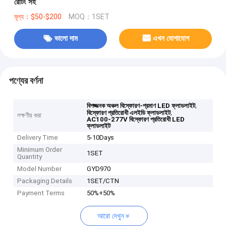
রেটিং সহ
মূল্য：$50-$200
MOQ：1SET
ভালো দাম
এখন যোগাযোগ
পণ্যের বর্ণনা
,
বিপজ্জনক অঞ্চল বিস্ফোরণ-প্রমাণ LED ফ্লাডলাইট
,
বিস্ফোরণ প্রতিরোধী এলইডি ফ্লাডলাইট
লক্ষণীয় করা
AC100-277V বিস্ফোরণ প্রতিরোধী LED
ফ্লাডলাইট
Delivery Time
5-10Days
Minimum Order
1SET
Quantity
Model Number
GYD970
Packaging Details
1SET/CTN
Payment Terms
50%+50%
আরো দেখুন