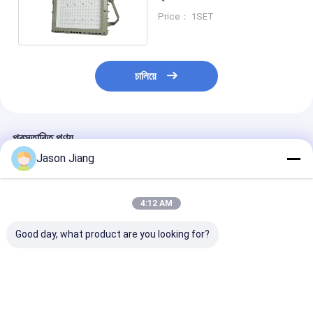
রেটিং সহ
Price： 1SET
চালিয়ে
প্রস্তাবিত পণ্য
Jason Jiang
4:12 AM
Good day, what product are you looking for?
ATEX/IECEx
ATEX/IECEx বিস্ফোরণ
বিস্ফোরণ প্রমাণ এলইডি
Explosion Proof LED
প্রমাণ এলইডি লাইটিং বাল্ব
লাইটিং বাল্ব 50-200
Street Lighting Bulbs
50-400 ওয়াট তেল ও গ্যাস
এলইডি বীম অ্যাঙ্গেল
IP66 ওয়াটারপ্রুফ 50-200
এবং এলএনজি জোন 1/2 এবং
ডিগ্রী জোন 1 2/জো