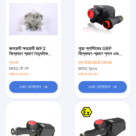
জলরোধী ক্ষয়রোধী WF2
পুরো প্লাস্টিকের GRP
বিস্ফোরণ প্রমাণ বৈদ্যুতিক
বিস্ফোরণ-প্রমাণ প্লাগ এবং
সংযোগ বাক্স ডাই কাস্টিং
সকেট রেটযুক্ত বর্তমান 63A
মূল্য:
N
মূল্য:
$50.00-$100.00
অ্যালুমিনিয়াম IP65 ২ ৩ প্রবেশ
তারের সংখ্যা 2 ইলেকট্রিক
MOQ:
১টি সেট
MOQ:
1pcs
অনুভূমিক
সংযোগকারী শিল্পের জন্য
সর্বশেষ দাম পান
সর্বশেষ দাম পান
এখন যোগাযোগ
এখন যোগাযোগ
বাড়ি
পণ্য
ভিডিও