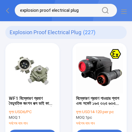
Explosion Proof Electrical Plug
(227)
WF1 বিস্ফোরণ প্রমাণ
বিস্ফোরণ প্রমাণ পাওয়ার প্লাগ
বৈদ্যুতিক জংশন বক্স ডাই কাস্টিং
এবং সকেট ১৬এ ৩২এ ৬৩এ
অ্যালুমিনিয়াম IP65 2 3 এন্ট্রি
২২০VAC অ্যান্টি-ক্ষয় ৪ পিন
মূল্য:
USD6/PC
মূল্য:
USD14-120 per pc
দিগন্ত
MOQ:
1
MOQ:
1pc
সর্বশেষ দাম পান
সর্বশেষ দাম পান