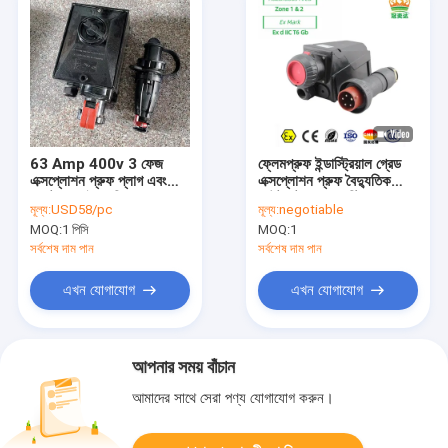
63 Amp 400v 3 ফেজ
ফ্লেমপ্রুফ ইন্ডাস্ট্রিয়াল গ্রেড
এক্সপ্লোশন প্রুফ প্লাগ এবং
এক্সপ্লোশন প্রুফ বৈদ্যুতিক
সকেট পুরুষ বৈদ্যুতিক ক্ষয় প্রমাণ
আউটলেট পুরো প্লাস্টিকের
মূল্য:
USD58/pc
মূল্য:
negotiable
জিআরপি
MOQ:
1 পিসি
MOQ:
1
সর্বশেষ দাম পান
সর্বশেষ দাম পান
এখন যোগাযোগ
এখন যোগাযোগ
আপনার সময় বাঁচান
আমাদের সাথে সেরা পণ্য যোগাযোগ করুন।