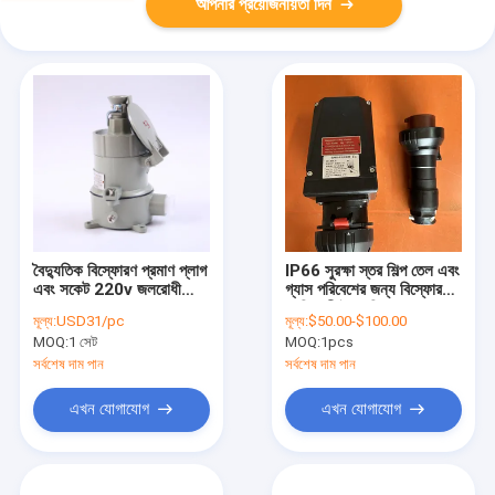
আপনার প্রয়োজনীয়তা দিন
বৈদ্যুতিক বিস্ফোরণ প্রমাণ প্লাগ
IP66 সুরক্ষা স্তর শিল্প তেল এবং
এবং সকেট 220v জলরোধী
গ্যাস পরিবেশের জন্য বিস্ফোরণ
16A 32A
প্রতিরোধী বৈদ্যুতিক প্লাগ এবং
মূল্য:
USD31/pc
মূল্য:
$50.00-$100.00
সকেট
MOQ:
1 সেট
MOQ:
1pcs
সর্বশেষ দাম পান
সর্বশেষ দাম পান
এখন যোগাযোগ
এখন যোগাযোগ