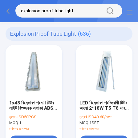
Explosion Proof Tube Light
(636)
1x48 বিস্ফোরণ প্রমাণ টিউব
LED বিস্ফোরণ প্রতিরোধী টিউব
লাইট বিপজ্জনক এলাকা ABS
আলো 2*18W T5 T8 ডাবল
শিল্প 115Lm W
টিউব Ip66 জলরোধী ফ্লুরোসেন্ট
মূল্য:
USD58PCS
মূল্য:
USD40-60/set
ল্যাম্প 1.2M নেতৃত্বাধীন রৈখিক
MOQ:
1
MOQ:
1SET
আলো
সর্বশেষ দাম পান
সর্বশেষ দাম পান