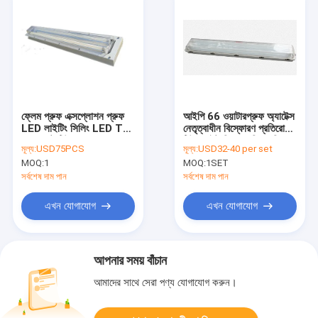
ফ্লেম প্রুফ এক্সপ্লোশন প্রুফ
আইপি 66 ওয়াটারপ্রুফ অ্যাটেক্স
LED লাইটিং সিলিং LED T8
নেতৃত্বাধীন বিস্ফোরণ প্রতিরোধী
ফ্লুরোসেন্ট টিউব 1200mm
টিউব লাইট ফিক্সচার জিআরপি
মূল্য:
USD75PCS
মূল্য:
USD32-40 per set
উপাদান বিস্ফোরক বায়ুমণ্ডলের
MOQ:
1
MOQ:
1SET
জন্য ফ্লুরোসেন্ট লাইট
সর্বশেষ দাম পান
সর্বশেষ দাম পান
এখন যোগাযোগ
এখন যোগাযোগ
আপনার সময় বাঁচান
আমাদের সাথে সেরা পণ্য যোগাযোগ করুন।