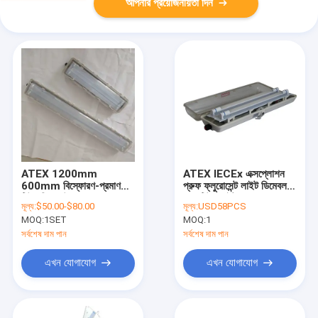
আপনার প্রয়োজনীয়তা দিন
ATEX 1200mm
ATEX IECEx এক্সপ্লোশন
600mm বিস্ফোরণ-প্রমাণ
প্রুফ ফ্লুরোসেন্ট লাইট ডিমেবল
টিউব বিদ্যুৎ উৎপাদনের জন্য
লেড টিউব লাইট T5 T8
মূল্য:
$50.00-$80.00
মূল্য:
USD58PCS
ফ্লুরোসেন্ট লাইট
MOQ:
1SET
MOQ:
1
সর্বশেষ দাম পান
সর্বশেষ দাম পান
এখন যোগাযোগ
এখন যোগাযোগ