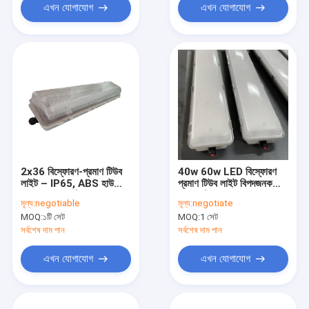
এখন যোগাযোগ
এখন যোগাযোগ
2x36 বিস্ফোরণ-প্রমাণ টিউব
40w 60w LED বিস্ফোরণ
লাইট – IP65, ABS হাউজিং,
প্রমাণ টিউব লাইট বিপদজনক
115Lm/W, বিপদজনক
এলাকা শিল্প 115Lm W
মূল্য:
negotiable
মূল্য:
negotiate
এলাকার আলো
MOQ:
১টি সেট
MOQ:
1 সেট
সর্বশেষ দাম পান
সর্বশেষ দাম পান
এখন যোগাযোগ
এখন যোগাযোগ