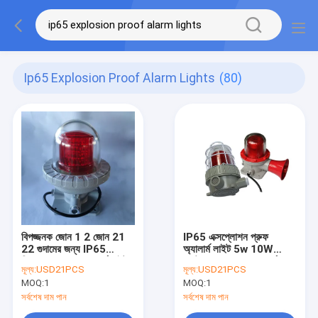
Ip65 Explosion Proof Alarm Lights
(80)
বিপজ্জনক জোন 1 2 জোন 21
IP65 এক্সপ্লোশন প্রুফ
22 গুদামের জন্য IP65
অ্যালার্ম লাইট 5w 10W
বিস্ফোরণ প্রমাণ অ্যালার্ম লাইট
ওয়াটারপ্রুফ ফায়ার হ্যাজার্ড
মূল্য:
USD21PCS
মূল্য:
USD21PCS
প্লেস
MOQ:
1
MOQ:
1
সর্বশেষ দাম পান
সর্বশেষ দাম পান