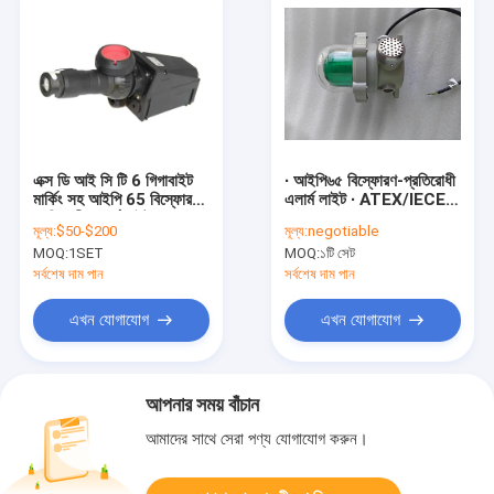
এক্স ডি আই সি টি 6 গিগাবাইট
∙ আইপি৬৫ বিস্ফোরণ-প্রতিরোধী
মার্কিং সহ আইপি 65 বিস্ফোরণ
এলার্ম লাইট ∙ ATEX/IECEx
প্রতিরোধী এলার্ম লাইট
জোন ১/২ এবং জোন ২১/২২,
মূল্য:
$50-$200
মূল্য:
negotiable
গুদাম বিপজ্জনক এলাকা সংকেত ∙
MOQ:
1SET
MOQ:
১টি সেট
সর্বশেষ দাম পান
সর্বশেষ দাম পান
এখন যোগাযোগ
এখন যোগাযোগ
আপনার সময় বাঁচান
আমাদের সাথে সেরা পণ্য যোগাযোগ করুন।