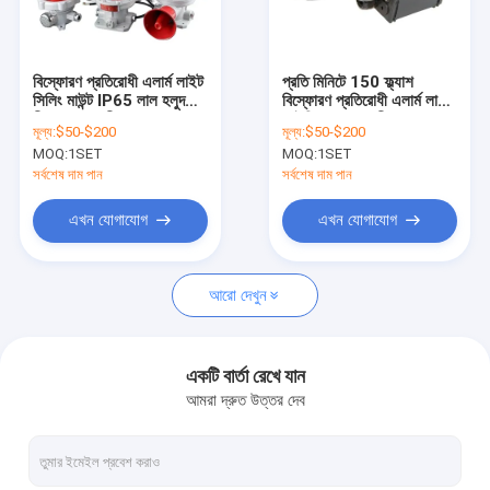
আমাদের সম্পর্কে
কারখানা ভ্রমণ
বিস্ফোরণ প্রতিরোধী এলার্ম লাইট
প্রতি মিনিটে 150 ফ্ল্যাশ
সিলিং মাউন্ট IP65 লাল হলুদ
বিস্ফোরণ প্রতিরোধী এলার্ম লাইট
মান নিয়ন্ত্রণ
নীল সবুজ জরুরী 0.3s
আইপি 65 জলরোধী
মূল্য:
$50-$200
মূল্য:
$50-$200
MOQ:
1SET
MOQ:
1SET
যোগাযোগ করুন
সর্বশেষ দাম পান
সর্বশেষ দাম পান
খবর
এখন যোগাযোগ
এখন যোগাযোগ
মামলা
আরো দেখুন
বিস্ফোরণ প্রমাণ LED আলো
একটি বার্তা রেখে যান
আমরা দ্রুত উত্তর দেব
বিস্ফোরণ প্রমাণ LED উচ্চ বে লাইট
বিস্ফোরণ প্রমাণ LED ফ্লাড লাইট