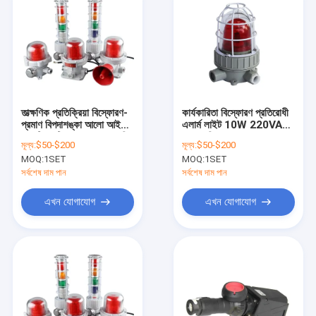
তাত্ক্ষণিক প্রতিক্রিয়া বিস্ফোরণ-
কার্যকারিতা বিস্ফোরণ প্রতিরোধী
প্রমাণ বিপদাশঙ্কা আলো আইপি
এলার্ম লাইট 10W 220VAC
65 টি 1-টি 6 তাপমাত্রা শ্রেণি
IP65 বিপজ্জনক এলাকার জন্য
মূল্য:
$50-$200
মূল্য:
$50-$200
10W শক্তি
রেট
MOQ:
1SET
MOQ:
1SET
সর্বশেষ দাম পান
সর্বশেষ দাম পান
এখন যোগাযোগ
এখন যোগাযোগ
বাড়ি
পণ্য
ভিডিও