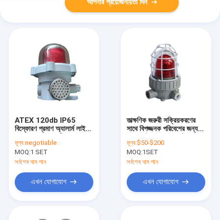
আপনার প্রয়োজনীয়তা দিন
ATEX 120db IP65
তাত্ক্ষণিক জরুরী সক্রিয়করণের
বিস্ফোরণ প্রমাণ অ্যালার্ম লাইট
সাথে বিপজ্জনক পরিবেশের জন্য
5w 10W জলরোধী ফায়ার
10W বিস্ফোরণ-প্রমাণিক
মূল্য:
negotiable
মূল্য:
$50-$200
হ্যাজার্ডাস স্থানে
বিপদাশঙ্কা আলো আইপি 65
MOQ:
1 SET
MOQ:
1SET
সর্বশেষ দাম পান
সর্বশেষ দাম পান
এখন যোগাযোগ
এখন যোগাযোগ