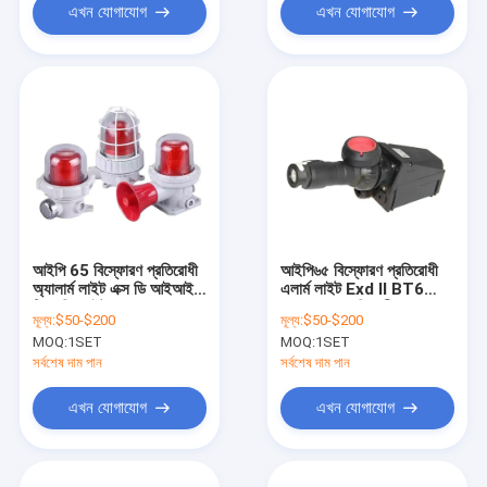
এখন যোগাযোগ
এখন যোগাযোগ
আইপি 65 বিস্ফোরণ প্রতিরোধী
আইপি৬৫ বিস্ফোরণ প্রতিরোধী
অ্যালার্ম লাইট এক্স ডি আইআইসি
এলার্ম লাইট Exd II BT6
টি 6 গিগাবাইট আবহাওয়া
10W ক্ষয় প্রতিরোধী T1~T6
মূল্য:
$50-$200
মূল্য:
$50-$200
প্রতিরোধী অ্যালার্ম লাইট
ফ্ল্যাশ ফ্রিকোয়েন্সি 150min
MOQ:
1SET
MOQ:
1SET
220VAC / 50Hz ভোল্টেজ
সর্বশেষ দাম পান
সর্বশেষ দাম পান
এখন যোগাযোগ
এখন যোগাযোগ