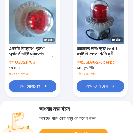
এলইডি বিস্ফোরণ প্রমাণ
উচ্চমানের লাল/স্বচ্ছ 5-40
অ্যালার্ম লাইট এভিয়েশন
ওয়াট বিস্ফোরণ প্রতিরোধী
অবস্ট্রাকশন লাইট এওএল মেরিন
এভিয়েশন বাধা হালকা বিপজ্জনক
মূল্য:
USD21PCS
মূল্য:
USD90-270 per pc
ইন্ডাস্ট্রিয়াল গ্যাস ডিটেক্টর
এলাকার জন্য বিমান সতর্কতা
MOQ:
1
MOQ:
১ পিসি
হালকা
সর্বশেষ দাম পান
সর্বশেষ দাম পান
এখন যোগাযোগ
এখন যোগাযোগ
আপনার সময় বাঁচান
আমাদের সাথে সেরা পণ্য যোগাযোগ করুন।