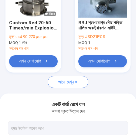
আমাদের সম্পর্কে
কারখানা ভ্রমণ
Custom Red 20-60
BBJ শ্রবণযোগ্য সৌর শক্তি
Times/min Explosion
চালিত অবস্ট্রাকশন লাইট
মান নিয়ন্ত্রণ
Proof Obstruction
সাইরেন ফায়ার সেফটি ওয়েদার
মূল্য:
usd 90-270 per pc
মূল্য:
USD21PCS
Light LED Airport
প্রুফ হর্ন স্ট্রোব
MOQ:
1 পিসি
MOQ:
1
Explosion Proof
যোগাযোগ করুন
Aviation
সর্বশেষ দাম পান
সর্বশেষ দাম পান
খবর
এখন যোগাযোগ
এখন যোগাযোগ
মামলা
আরো দেখুন
বিস্ফোরণ প্রমাণ LED আলো
একটি বার্তা রেখে যান
আমরা দ্রুত উত্তর দেব
বিস্ফোরণ প্রমাণ LED উচ্চ বে লাইট
বিস্ফোরণ প্রমাণ LED ফ্লাড লাইট