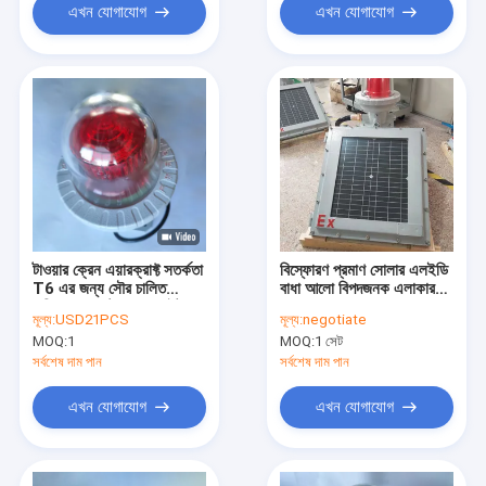
এখন যোগাযোগ
এখন যোগাযোগ
টাওয়ার ক্রেন এয়ারক্রাফ্ট সতর্কতা
বিস্ফোরণ প্রমাণ সোলার এলইডি
T6 এর জন্য সৌর চালিত
বাধা আলো বিপদজনক এলাকার
এভিয়েশন অবস্ট্রাকশন লাইট
জন্য IP65
মূল্য:
USD21PCS
মূল্য:
negotiate
MOQ:
1
MOQ:
1 সেট
সর্বশেষ দাম পান
সর্বশেষ দাম পান
এখন যোগাযোগ
এখন যোগাযোগ