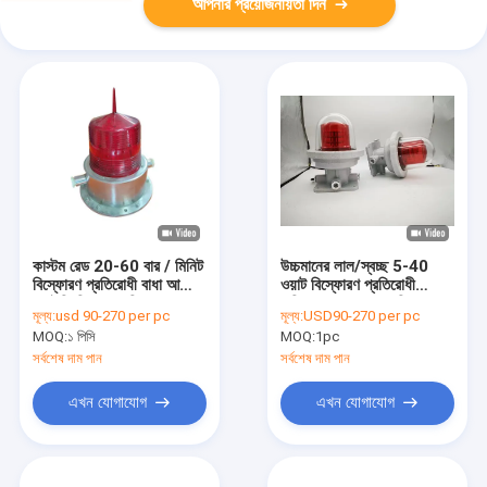
আপনার প্রয়োজনীয়তা দিন
কাস্টম রেড 20-60 বার / মিনিট
উচ্চমানের লাল/স্বচ্ছ 5-40
বিস্ফোরণ প্রতিরোধী বাধা আলো
ওয়াট বিস্ফোরণ প্রতিরোধী
এলইডি বিমানবন্দর বিস্ফোরণ
এভিয়েশন বাধা হালকা বিপজ্জনক
মূল্য:
usd 90-270 per pc
মূল্য:
USD90-270 per pc
প্রতিরোধী বিমান
এলাকার জন্য বিমান সতর্কতা
MOQ:
১ পিসি
MOQ:
1pc
হালকা
সর্বশেষ দাম পান
সর্বশেষ দাম পান
এখন যোগাযোগ
এখন যোগাযোগ