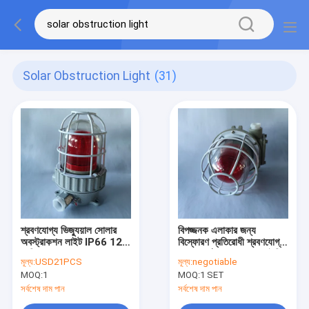
Solar Obstruction Light
(31)
শ্রবণযোগ্য ভিজ্যুয়াল সোলার
বিপজ্জনক এলাকার জন্য
অবস্ট্রাকশন লাইট IP66 120
বিস্ফোরণ প্রতিরোধী শ্রবণযোগ্য
ডেসিবেল
দৃশ্যমান সৌর বাধা আলো আইপি
মূল্য:
USD21PCS
মূল্য:
negotiable
66 90 ডিবি
MOQ:
1
MOQ:
1 SET
সর্বশেষ দাম পান
সর্বশেষ দাম পান