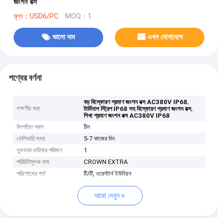
জংশন বক্স
মূল্য：USD6/PC
MOQ：1
ভালো দাম
এখন যোগাযোগ
পণ্যের বর্ণনা
,
বড় বিস্ফোরণ প্রমাণ জংশন বক্স AC380V IP68
লক্ষণীয় করা
,
টার্মিনাল স্ট্রিপ IP68 সহ বিস্ফোরণ প্রমাণ জংশন বক্স
শিখা প্রমাণ জংশন বক্স AC380V IP68
উৎপত্তি স্থল
চীন
ডেলিভারি সময়
5-7 কাজের দিন
ন্যূনতম চাহিদার পরিমাণ
1
পরিচিতিমুলক নাম
CROWN EXTRA
পরিশোধের শর্ত
টি/টি, ওয়েস্টার্ন ইউনিয়ন
আরো দেখুন