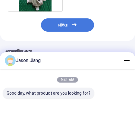
চালিয়ে
প্রস্তাবিত পণ্য
Jason Jiang
9:41 AM
Good day, what product are you looking for?
তেল ও গ্যাসের জন্য SS304
স্টেইনলেস স্টিল ৩০৪/৩১৬
আইইসিইএক্স বিস্ফোর
এবং 316 উপাদান সহ G3/4
কাস্টমাইজড বিস্ফোরণ প্রমাণ
প্রতিরোধী ফ্লেমপ্রুফ 
কেবল এন্ট্রি সহ কাস্টমাইজড এক্স
ক্ষয় প্রতিরোধ জংশন বক্স
জংশন বক্স জি / এম / 
প্রুফ জংশন বক্স
M20/M25 অ্যাটেক্স
থ্রেডের সাথে বিপজ্জনক
সার্টিফাইড
জন্য কাস্টমাইজড
ভালো দাম
ভালো দাম
ভালো দাম