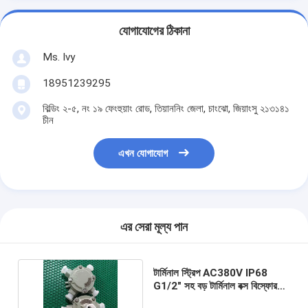
যোগাযোগের ঠিকানা
Ms. Ivy
18951239295
বিল্ডিং ২-৫, নং ১৯ ফেংহুয়াং রোড, তিয়াননিং জেলা, চাংঝো, জিয়াংসু ২১৩১৪১
চীন
এখন যোগাযোগ
এর সেরা মূল্য পান
টার্মিনাল স্ট্রিপ AC380V IP68
G1/2" সহ বড় টার্মিনাল বক্স বিস্ফোরণ
প্রমাণ জংশন বক্স