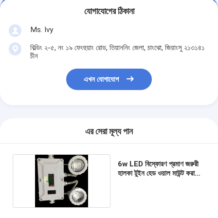
যোগাযোগের ঠিকানা
Ms. Ivy
বিল্ডিং ২-৫, নং ১৯ ফেংহুয়াং রোড, তিয়াননিং জেলা, চাংঝো, জিয়াংসু ২১৩১৪১
চীন
এখন যোগাযোগ
এর সেরা মূল্য পান
6w LED বিস্ফোরণ প্রমাণ জরুরী
হালকা টুইন হেড ওয়াল মাউন্ট করা
হয়েছে