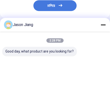
চালিয়ে
Jason Jiang
প্রস্তাবিত পণ্য
2:28 PM
Good day, what product are you looking for?
লাইফটাইম ৫০,০০০ ঘন্টা
OEM ফ্লেমপ্রুফ জরুরী আলো
4500-6500K বিস্
ফ্লেমপ্রুফ ইমার্জেন্সি লাইট
অফারিং সিআরআই Ra≥70
প্রতিরোধী এক্সিট ইমার্জ
বিসিজে সার্টিফাইড ওয়াল সিলিং
বিস্ফোরক বায়ুমণ্ডল
OEM শিল্প বিপজ্জনক অ
মাউন্টিং বিপজ্জনক এলাকার
অ্যাপ্লিকেশন মধ্যে প্রাচীর সিলিং
জন্য উপযুক্ত জরুরি এক
আলোকসজ্জা এবং সুরক্ষা সম্মতির
মাউন্ট জন্য নিখুঁত
আলোকসজ্জা
ভালো দাম
ভালো দাম
ভালো দাম
জন্য উপযুক্ত