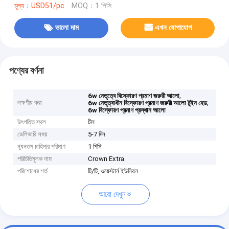
মূল্য：USD51/pc
MOQ：1 পিসি
ভালো দাম
এখন যোগাযোগ
পণ্যের বর্ণনা
,
6w নেতৃত্বে বিস্ফোরণ প্রমাণ জরুরী আলো
লক্ষণীয় করা
,
6w নেতৃত্বাধীন বিস্ফোরণ প্রমাণ জরুরী আলো টুইন হেড
6w বিস্ফোরণ প্রমাণ প্রস্থান আলো
উৎপত্তি স্থল
চীন
ডেলিভারি সময়
5-7 দিন
ন্যূনতম চাহিদার পরিমাণ
1 পিসি
পরিচিতিমুলক নাম
Crown Extra
পরিশোধের শর্ত
টি/টি, ওয়েস্টার্ন ইউনিয়ন
আরো দেখুন