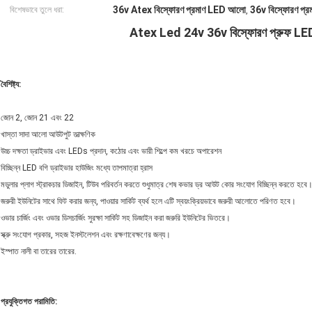
36v Atex বিস্ফোরণ প্রমাণ LED আলো
36v বিস্ফোরণ প
বিশেষভাবে তুলে ধরা:
,
Atex Led 24v 36v বিস্ফোরণ প্রুফ LE
বৈশিষ্ট্য:
জোন 2, জোন 21 এবং 22
খাস্তা সাদা আলো আউটপুট তাত্ক্ষণিক
উচ্চ দক্ষতা ড্রাইভার এবং LEDs প্রদান, কঠোর এবং ভারী শিল্পে কম খরচে অপারেশন
বিচ্ছিন্ন LED বগি ড্রাইভার হাউজিং মধ্যে তাপমাত্রা হ্রাস
মডুলার প্লাগ স্ট্রাকচার ডিজাইন, টিউব পরিবর্তন করতে শুধুমাত্র শেষ কভার ড্র আউট কোর সংযোগ বিচ্ছিন্ন করতে হবে
জরুরী ইউনিটের সাথে ফিট করার জন্য, পাওয়ার সার্কিট ব্যর্থ হলে এটি স্বয়ংক্রিয়ভাবে জরুরী আলোতে পরিণত হবে।
ওভার চার্জিং এবং ওভার ডিসচার্জিং সুরক্ষা সার্কিট সহ ডিজাইন করা জরুরি ইউনিটের ভিতরে।
স্ক্রু সংযোগ প্রকার, সহজ ইনস্টলেশন এবং রক্ষণাবেক্ষণের জন্য।
ইস্পাত নালী বা তারের তারের.
প্রযুক্তিগত পরামিতি: