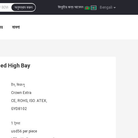
উদ্ধৃতির জন্য আবেদন
অনুসন্ধান করুন
|
Bengali
বর
মামলা
 Led High Bay
চীন, জিয়াংসু
Crown Extra
CE, ROHS, ISO. ATEX,
GYD8102
1 টুকরা
usd56 per piece