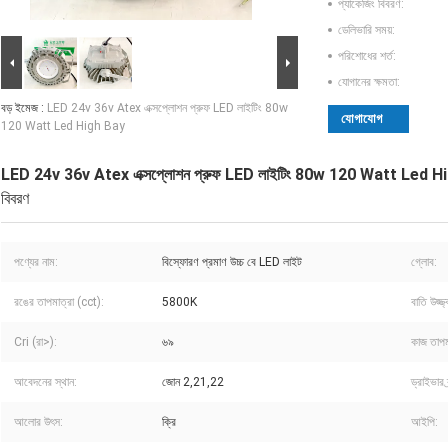
প্যাকেজিং বিবরণ:
ডেলিভারি সময়:
পরিশোধের শর্ত:
যোগানের ক্ষমতা:
বড় ইমেজ :
LED 24v 36v Atex এক্সপ্লোশন প্রুফ LED লাইটিং 80w
যোগাযোগ
120 Watt Led High Bay
LED 24v 36v Atex এক্সপ্লোশন প্রুফ LED লাইটিং 80w 120 Watt Led H
বিবরণ
পণ্যের নাম:
বিস্ফোরণ প্রমাণ উচ্চ বে LED লাইট
গ্লোব:
রঙের তাপমাত্রা (cct):
5800K
বাতি উজ্জ্
Cri (রা>):
৬৯
কাজ তাপম
আবেদনের স্থান:
জোন 2,21,22
ড্রাইভার ব্র
আলোর উৎস:
ক্রি
আইপি: