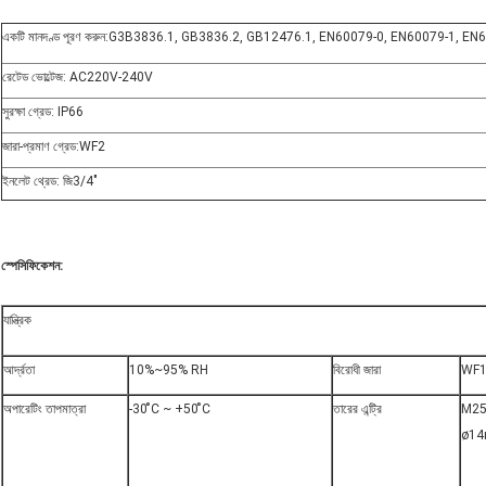
একটি মানদণ্ড পূরণ করুন:G3B3836.1, GB3836.2, GB12476.1, EN60079-0, EN60079-1, EN
রেটেড ভোল্টেজ: AC220V-240V
সুরক্ষা গ্রেড: IP66
জারা-প্রমাণ গ্রেড:WF2
ইনলেট থ্রেড: জি
3/4
"
স্পেসিফিকেশন:
যান্ত্রিক
আর্দ্রতা
10%~95% RH
বিরোধী জারা
WF1
অপারেটিং তাপমাত্রা
-30 ̊C ~ +50 ̊C
তারের এন্ট্রি
M25*
ø14m