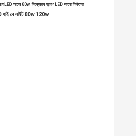
্রমাণ LED আলো 80w
বিস্ফোরণ প্রমাণ LED আলো নির্মাতারা
,
D হাই বে লাইট 80w 120w
।