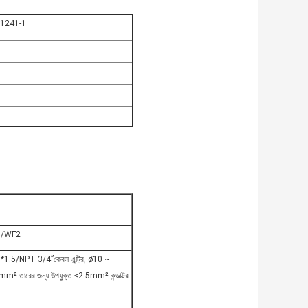
61241-1
/WF2
1.5/NPT 3/4”কেবল এন্ট্রি, ø10 ~
m² তারের জন্য উপযুক্ত ≤2.5mm² কন্ডাক্টর