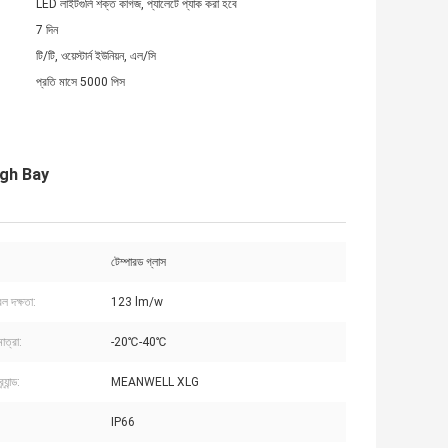
LED লাইটগুলি শক্ত কাগজ, প্যালেটে প্যাক করা হবে
7 দিন
টি/টি, ওয়েস্টার্ন ইউনিয়ন, এল/সি
প্রতি মাসে 5000 পিস
igh Bay
টেম্পারড গ্লাস
বল দক্ষতা:
123 lm/w
াত্রা:
-20℃-40℃
্যান্ড:
MEANWELL XLG
IP66