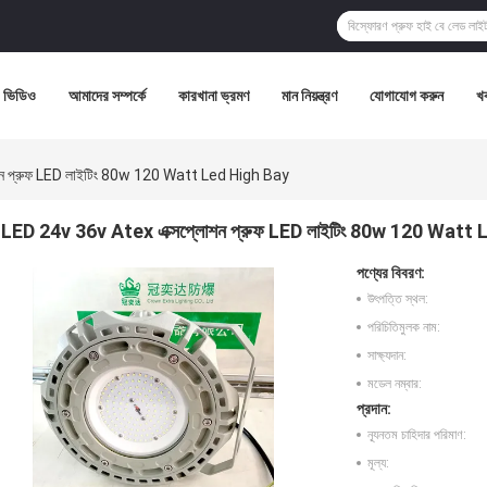
ভিডিও
আমাদের সম্পর্কে
কারখানা ভ্রমণ
মান নিয়ন্ত্রণ
যোগাযোগ করুন
খ
ন প্রুফ LED লাইটিং 80w 120 Watt Led High Bay
LED 24v 36v Atex এক্সপ্লোশন প্রুফ LED লাইটিং 80w 120 Watt
পণ্যের বিবরণ:
উৎপত্তি স্থল:
পরিচিতিমুলক নাম:
সাক্ষ্যদান:
মডেল নম্বার:
প্রদান:
ন্যূনতম চাহিদার পরিমাণ:
মূল্য: