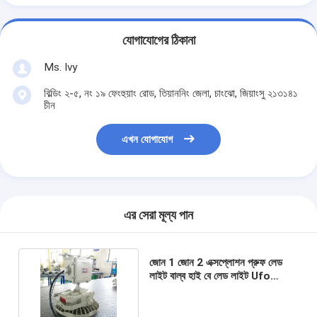
যোগাযোগের ঠিকানা
Ms. Ivy
বিল্ডিং ২-৫, নং ১৯ ফেংহুয়াং রোড, তিয়াননিং জেলা, চাংঝো, জিয়াংসু ২১৩১৪১
চীন
এখন যোগাযোগ
এর সেরা মূল্য পান
জোন 1 জোন 2 এক্সপ্লোশন প্রুফ লেড
লাইট বাল্ব হাই বে লেড লাইট Ufo
150w 5700k 6500K