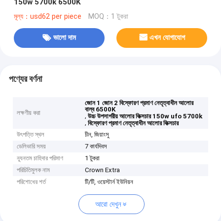
150w 5700k 6500K
মূল্য：usd62 per piece
MOQ：1 টুকরা
ভালো দাম
এখন যোগাযোগ
পণ্যের বর্ণনা
জোন 1 জোন 2 বিস্ফোরণ প্রমাণ নেতৃত্বাধীন আলোর
বাল্ব 6500K
লক্ষণীয় করা
,
উচ্চ উপসাগরীয় আলোর ফিক্সচার 150w ufo 5700k
,
বিস্ফোরণ প্রমাণ নেতৃত্বাধীন আলোর ফিক্সচার
উৎপত্তি স্থল
চীন, জিয়াংসু
ডেলিভারি সময়
7 কার্যদিবস
ন্যূনতম চাহিদার পরিমাণ
1 টুকরা
পরিচিতিমুলক নাম
Crown Extra
পরিশোধের শর্ত
টি/টি, ওয়েস্টার্ন ইউনিয়ন
আরো দেখুন