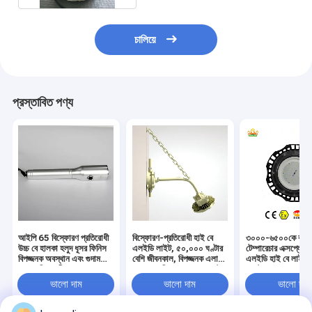
চালিয়ে
প্রস্তাবিত পণ্য
আইপি 65 বিস্ফোরণ প্রতিরোধী
বিস্ফোরণ-প্রতিরোধী হাই বে
৩০০০-৬৫০০কে কালা
উচ্চ বে হালকা হলুদ ধূসর ফিনিস
এলইডি লাইট, ৫০,০০০ ঘণ্টার
টেম্পারেচার এক্সপ্লোশ
বিপজ্জনক অবস্থান এবং গুদাম
বেশি জীবনকাল, বিপজ্জনক এলাকা
এলইডি হাই বে লাইটস
জন্য শক্তিশালী আলো সমাধান
এবং বড় সুবিধার জন্য ৮০ ওয়াট
ভোল্টেজ ৫০-৬০ হার্টজ
শক্তি আলো
সলিউশন ৫০,০০০ ঘণ্ট
ভালো দাম
ভালো দাম
ভালো দাম
আয়ু