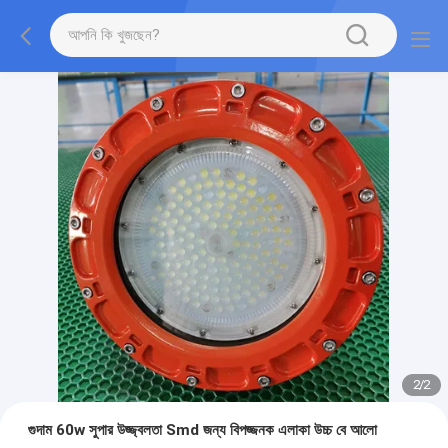
2
/
2
গুদাম 60w সুপার উজ্জ্বলতা Smd জন্য বিপজ্জনক এলাকা উচ্চ বে আলো