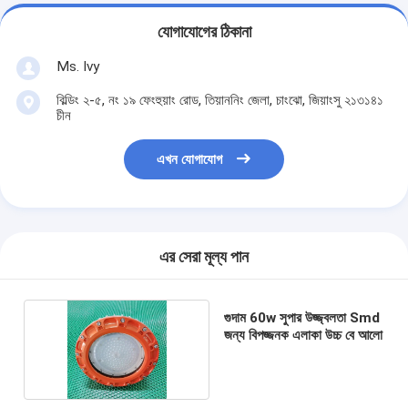
যোগাযোগের ঠিকানা
Ms. Ivy
বিল্ডিং ২-৫, নং ১৯ ফেংহুয়াং রোড, তিয়াননিং জেলা, চাংঝো, জিয়াংসু ২১৩১৪১
চীন
এখন যোগাযোগ
এর সেরা মূল্য পান
গুদাম 60w সুপার উজ্জ্বলতা Smd
জন্য বিপজ্জনক এলাকা উচ্চ বে আলো