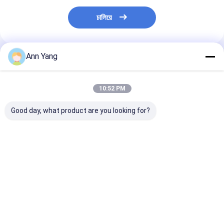
চালিয়ে
Ann Yang
প্রস্তাবিত পণ্য
10:52 PM
Good day, what product are you looking for?
আইপি 65 বিস্ফোরণ প্রতিরোধী
বিস্ফোরণ-প্রতিরোধী হাই বে
৩০০০-৬৫০০কে কালা
উচ্চ বে হালকা হলুদ ধূসর ফিনিস
এলইডি লাইট, ৫০,০০০ ঘণ্টার
টেম্পারেচার এক্সপ্লোশ
বিপজ্জনক অবস্থান এবং গুদাম
বেশি জীবনকাল, বিপজ্জনক এলাকা
এলইডি হাই বে লাইটস
জন্য শক্তিশালী আলো সমাধান
এবং বড় সুবিধার জন্য ৮০ ওয়াট
ভোল্টেজ ৫০-৬০ হার্টজ
শক্তি আলো
সলিউশন ৫০,০০০ ঘণ্ট
ভালো দাম
ভালো দাম
ভালো দাম
আয়ু