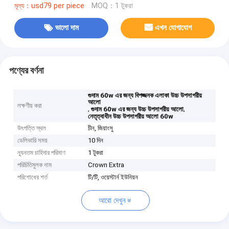
মূল্য：usd79 per piece
MOQ：1 টুকরা
ভালো দাম
এখন যোগাযোগ
পণ্যের বর্ণনা
গুদাম 60w এর জন্য বিপজ্জনক এলাকা উচ্চ উপসাগরীয়
আলো
লক্ষণীয় করা
,
,
গুদাম 60w এর জন্য উচ্চ উপসাগরীয় আলো
নেতৃত্বাধীন উচ্চ উপসাগরীয় আলো 60w
উৎপত্তি স্থল
চীন, জিয়াংসু
ডেলিভারি সময়
10 দিন
ন্যূনতম চাহিদার পরিমাণ
1 টুকরা
পরিচিতিমুলক নাম
Crown Extra
পরিশোধের শর্ত
টি/টি, ওয়েস্টার্ন ইউনিয়ন
আরো দেখুন