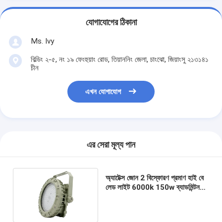
যোগাযোগের ঠিকানা
Ms. Ivy
বিল্ডিং ২-৫, নং ১৯ ফেংহুয়াং রোড, তিয়াননিং জেলা, চাংঝো, জিয়াংসু ২১৩১৪১
চীন
এখন যোগাযোগ
এর সেরা মূল্য পান
অ্যাটেক্স জোন 2 বিস্ফোরণ প্রমাণ হাই বে
লেড লাইট 6000k 150w ব্যাডমিন্টন
কোর্ট মাইনিং লাইটিং