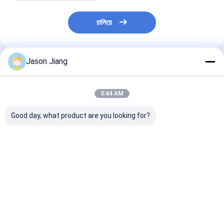
চালিয়ে
Jason Jiang
প্রস্তাবিত পণ্য
5:44 AM
Good day, what product are you looking for?
আইপি 65 বিস্ফোরণ প্রতিরোধী
বিস্ফোরণ-প্রতিরোধী হাই বে
৩০০০-৬৫০০কে কালা
উচ্চ বে হালকা হলুদ ধূসর ফিনিস
এলইডি লাইট, ৫০,০০০ ঘণ্টার
টেম্পারেচার এক্সপ্লোশ
বিপজ্জনক অবস্থান এবং গুদাম
বেশি জীবনকাল, বিপজ্জনক এলাকা
এলইডি হাই বে লাইটস
জন্য শক্তিশালী আলো সমাধান
এবং বড় সুবিধার জন্য ৮০ ওয়াট
ভোল্টেজ ৫০-৬০ হার্টজ
শক্তি আলো
সলিউশন ৫০,০০০ ঘণ্ট
ভালো দাম
ভালো দাম
ভালো দাম
আয়ু