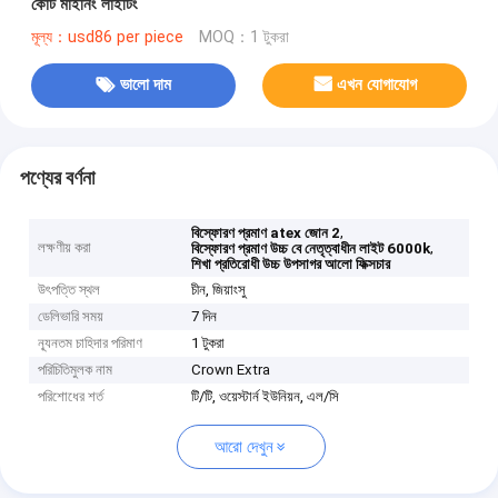
কোর্ট মাইনিং লাইটিং
মূল্য：usd86 per piece
MOQ：1 টুকরা
ভালো দাম
এখন যোগাযোগ
পণ্যের বর্ণনা
,
বিস্ফোরণ প্রমাণ atex জোন 2
লক্ষণীয় করা
,
বিস্ফোরণ প্রমাণ উচ্চ বে নেতৃত্বাধীন লাইট 6000k
শিখা প্রতিরোধী উচ্চ উপসাগর আলো ফিক্সচার
উৎপত্তি স্থল
চীন, জিয়াংসু
ডেলিভারি সময়
7 দিন
ন্যূনতম চাহিদার পরিমাণ
1 টুকরা
পরিচিতিমুলক নাম
Crown Extra
পরিশোধের শর্ত
টি/টি, ওয়েস্টার্ন ইউনিয়ন, এল/সি
আরো দেখুন