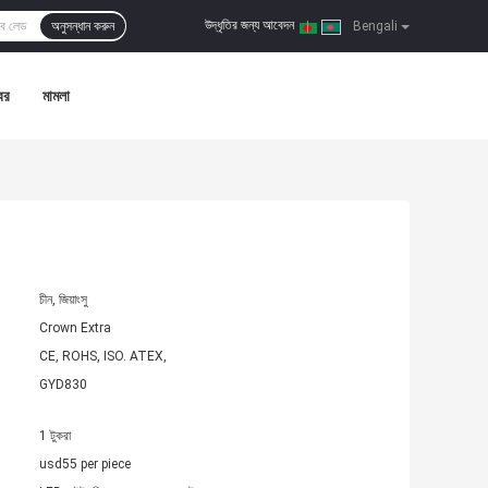
উদ্ধৃতির জন্য আবেদন
অনুসন্ধান করুন
|
Bengali
বর
মামলা
চীন, জিয়াংসু
Crown Extra
CE, ROHS, ISO. ATEX,
GYD830
1 টুকরা
usd55 per piece