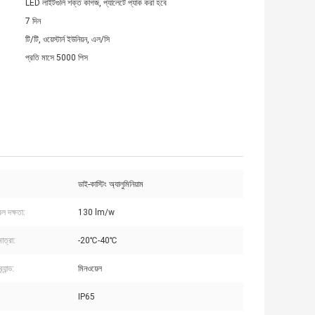
LED লাইটগুলি শক্ত কাগজ, প্যালেটে প্যাক করা হবে
7 দিন
টি/টি, ওয়েস্টার্ন ইউনিয়ন, এল/সি
প্রতি মাসে 5000 পিস
ডাই-কাস্টিং অ্যালুমিনিয়াম
বল দক্ষতা:
130 lm/w
াত্রা:
-20℃-40℃
্যান্ড:
মিনওয়েল
IP65