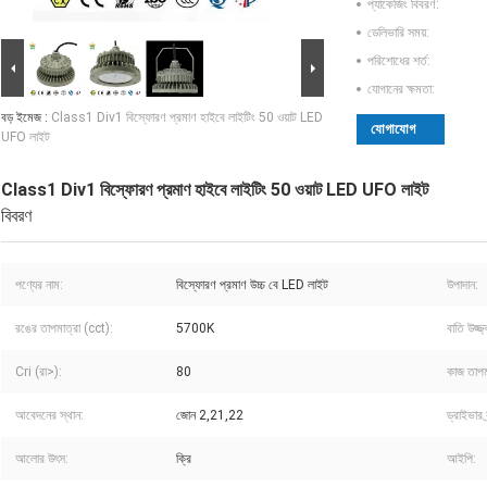
প্যাকেজিং বিবরণ:
ডেলিভারি সময়:
পরিশোধের শর্ত:
যোগানের ক্ষমতা:
বড় ইমেজ :
Class1 Div1 বিস্ফোরণ প্রমাণ হাইবে লাইটিং 50 ওয়াট LED
যোগাযোগ
UFO লাইট
Class1 Div1 বিস্ফোরণ প্রমাণ হাইবে লাইটিং 50 ওয়াট LED UFO লাইট
বিবরণ
পণ্যের নাম:
বিস্ফোরণ প্রমাণ উচ্চ বে LED লাইট
উপাদান:
রঙের তাপমাত্রা (cct):
5700K
বাতি উজ্জ্
Cri (রা>):
80
কাজ তাপম
আবেদনের স্থান:
জোন 2,21,22
ড্রাইভার ব্র
আলোর উৎস:
ক্রি
আইপি: