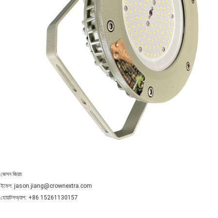
জেসন জিয়াং
ইমেল: jason.jiang@crownextra.com
হোয়াটসঅ্যাপ: +86 15261130157