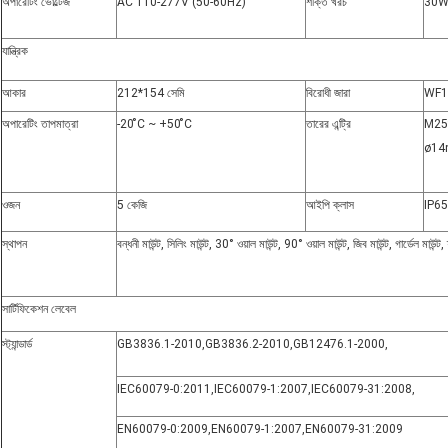
অপারেটিং ভোল্টেজ
AC 110-277V (50-60Hz)
শক্তি খরচ
30W
যান্ত্রিক
আকার
212*154 সেমি
বিরোধী জারা
WF1
অপারেটিং তাপমাত্রা
-20 ̊C ~ +50 ̊C
তারের এন্ট্রি
M25*
ø14m
ওজন
5 কেজি
আইপি ক্লাস
IP65
স্থাপন
বন্ধনী মাউন্ট, সিলিং মাউন্ট, 30° ওয়াল মাউন্ট, 90° ওয়াল মাউন্ট, জিব মাউন্ট, গার্ডেল মাউন্ট, ফ্ল
সার্টিফিকেশন লেবেল
স্ট্যান্ডার্ড
GB3836.1-2010
,
GB3836.2-2010
,
GB12476.1-2000
,
IEC60079-0
:
2011
,
IEC60079-1
:
2007
,
IEC60079-31
:
2008
,
EN60079-0:2009
,
EN60079-1:2007
,
EN60079-31:2009