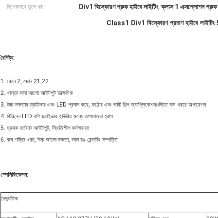
Div1 বিস্ফোরণ প্রুফ হাইবে লাইটিং
ক্লাস 1 এক্সপ্লোশন প্রুফ
বিশেষভাবে তুলে ধরা:
,
Class1 Div1 বিস্ফোরণ প্রমাণ হাইবে লাইটি
বৈশিষ্ট্য:
1. জোন 2, জোন 21,22
2. খাস্তা সাদা আলো আউটপুট তাত্ক্ষণিক
3. উচ্চ দক্ষতার ড্রাইভার এবং LED প্রদান করে, কঠোর এবং ভারী শিল্প অ্যাপ্লিকেশনগুলিতে কম খরচে অপারেশন
4. বিচ্ছিন্ন LED বগি ড্রাইভার হাউজিং মধ্যে তাপমাত্রা হ্রাস
5. ধ্রুবক বর্তমান আউটপুট, স্থিতিশীল কর্মক্ষমতা
6. কম শক্তি খরচ, উচ্চ আলো দক্ষতা, ভাল রঙ রেন্ডারিং সম্পত্তি
স্পেসিফিকেশন:
বৈদ্যুতিক