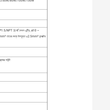
//50W/80W/100W/150W
1.5/NPT 3/4”কেবল এন্ট্রি, ø10 ~
m² তারের জন্য উপযুক্ত ≤2.5mm² কন্ডাক্টর
্যাঞ্জ মাউন্ট