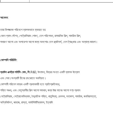
আবেদন:
তারা বিপজ্জনক পরিবেশে ব্যাপকভাবে ব্যবহৃত হয়:
যেমন গ্যাস স্টেশন, পেট্রোলিয়াম শোষণ, তেল পরিশোধন, রাসায়নিক শিল্প, সামরিক শিল্প,
সাধারণ আলো এবং অপারেশন আলো জন্য অফশোর তেল প্ল্যাটফর্ম, তেল ট্যাঙ্কার এবং অন্যান্য জায়গা।
কোম্পানি পরিচিতি:
ক্রাউন এক্সট্রা লাইটিং কোং, লি.
R&D, উৎপাদন, বিক্রয় সংহত একটি ব্যাপক উদ্যোগ
এবং সেবা।সংস্থাটি চীনের চাংঝোতে অবস্থিত।
কোম্পানী পরিবেশ বান্ধব একটি প্রদানকারী হতে প্রতিশ্রুতিবদ্ধ,
শক্তি সঞ্চয়, এবং নেতৃস্থানীয় শিল্প আলো সমাধান, জন্য উচ্চ মানের আলো পণ্য প্রদান
পেট্রোলিয়াম, পেট্রোকেমিক্যাল, বৈদ্যুতিক শক্তি, ধাতুবিদ্যা, রেলপথ, মহাকাশ, সামরিক, জননিরাপত্তা,
অগ্নিনির্বাপণ, জাহাজ, রাস্তা, ফার্মাসিউটিক্যালস, ইত্যাদি