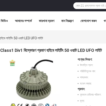
ভিডিও
আমাদের সম্পর্কে
কারখানা ভ্রমণ
মান নিয়ন্ত্রণ
যোগাযোগ করুন
খ
হাইবে লাইটিং 50 ওয়াট LED UFO লাইট
Class1 Div1 বিস্ফোরণ প্রমাণ হাইবে লাইটিং 50 ওয়াট LED UFO লাইট
পণ্যের বিবরণ:
উৎপত্তি স্থল:
পরিচিতিমুলক নাম:
সাক্ষ্যদান:
মডেল নম্বার:
প্রদান:
ন্যূনতম চাহিদার পরিমাণ:
মূল্য: