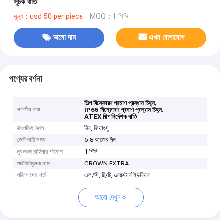
সূচক বাতি
মূল্য：usd 50 per piece
MOQ：1 পিসি
ভালো দাম
এখন যোগাযোগ
পণ্যের বর্ণনা
,
শিল্প বিস্ফোরণ প্রমাণ প্রস্থান চিহ্ন
লক্ষণীয় করা
,
IP65 বিস্ফোরণ প্রমাণ প্রস্থান চিহ্ন
ATEX শিল্প নির্দেশক বাতি
উৎপত্তি স্থল
চীন, জিয়াংসু
ডেলিভারি সময়
5-8 কাজের দিন
ন্যূনতম চাহিদার পরিমাণ
1 পিসি
পরিচিতিমুলক নাম
CROWN EXTRA
পরিশোধের শর্ত
এল/সি, টি/টি, ওয়েস্টার্ন ইউনিয়ন
আরো দেখুন