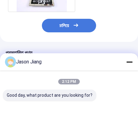
চালিয়ে
প্রস্তাবিত পণ্য
Jason Jiang
2:12 PM
Good day, what product are you looking for?
Marine Grade
Emergency Time 180
Wall Ceiling
Aluminum
Mins Explosion Proof
Mounting
Flameproof
Emergency Exit
Flameproof
Emergency Light
Lights Wall Ceiling
Emergency Lig
Voltage 90-300VAC
Mounting Ideal
3Watt 22 Dura
ভালো দাম
ভালো দাম
ভালো দাম
24 36VDC Mounting
Choice for
Safety Lightin