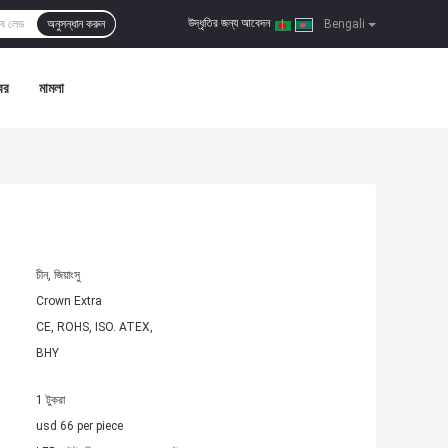
উদ্ধৃতির জন্য আবেদন
অনুসন্ধান করুন
|
Bengali
বর
মামলা
চীন, জিয়াংসু
Crown Extra
CE, ROHS, ISO. ATEX,
BHY
1 টুকরা
usd 66 per piece