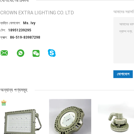
যোগাযোগের ঠিকানা
আমাদের সরাসর
CROWN EXTRA LIGHTING CO. LTD
ব্যক্তি যোগাযোগ:
Ms. Ivy
টেল:
18951239295
ফ্যাক্স:
86-519-83987298
অন্যান্য পণ্যসমূহ