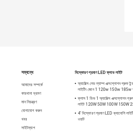
সম্বন্ধে
বিস্ফোরণ প্রমাণ LED ফ্লাড লাইট
অ্যাটেক্স লেড ল্যাম্প এক্সপ্লোশন প্রুফ ইন্ড
আমাদের সম্পর্কে
লাইটিং জোন 1 120w 150w 185w অ্যা
কারখানা ভ্রমণ
ক্লাস 1 ডিভ 1 অ্যাটেক্স এক্সপ্লোশন প্
মান নিয়ন্ত্রণ
লাইট 120W 50W 100W 150W 
যোগাযোগ করুন
4' বিস্ফোরণ প্রমাণ LED ক্যানোপি লা
খবর
ওয়াট
সাইটম্যাপ