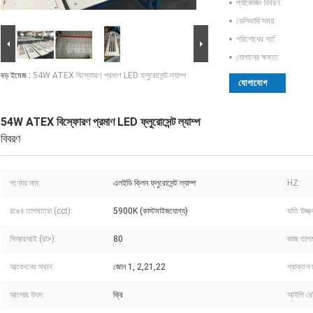
প্যাকেজিং বিবরণ:
ডেলিভারি সময়:
পরিশোধের শর্ত:
যোগানের ক্ষমতা:
বড় ইমেজ :
54W ATEX বিস্ফোরণ প্রমাণ LED ফ্লুরোসেন্ট ল্যাম্প
যোগাযোগ
54W ATEX বিস্ফোরণ প্রমাণ LED ফ্লুরোসেন্ট ল্যাম্প
বিবরণ
পণ্যের নাম:
এলইডি ক্লিন ফ্লুরোসেন্ট ল্যাম্প
HZ:
রঙের তাপমাত্রা (cct):
5900K (কাস্টমাইজযোগ্য)
বাতি উজ্জ্
সিআরআই (রা>):
80
কাজ তাপম
আবেদনের স্থান:
জোন 1, 2,21,22
প্রাক্তন ম
আলোর উৎস:
ক্রি
আইপি রেট