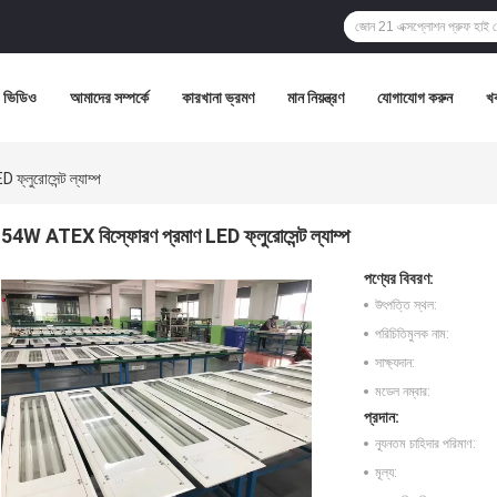
ভিডিও
আমাদের সম্পর্কে
কারখানা ভ্রমণ
মান নিয়ন্ত্রণ
যোগাযোগ করুন
খ
্লুরোসেন্ট ল্যাম্প
54W ATEX বিস্ফোরণ প্রমাণ LED ফ্লুরোসেন্ট ল্যাম্প
পণ্যের বিবরণ:
উৎপত্তি স্থল:
পরিচিতিমুলক নাম:
সাক্ষ্যদান:
মডেল নম্বার:
প্রদান:
ন্যূনতম চাহিদার পরিমাণ:
মূল্য: