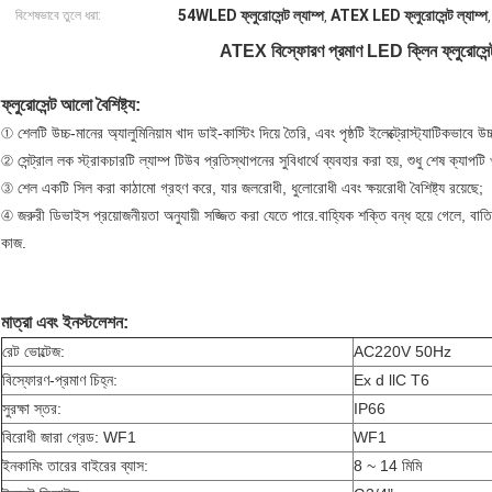
54WLED ফ্লুরোসেন্ট ল্যাম্প
ATEX LED ফ্লুরোসেন্ট ল্যাম্প
বিশেষভাবে তুলে ধরা:
,
ATEX বিস্ফোরণ প্রমাণ LED ক্লিন ফ্লুরোস
ফ্লুরোসেন্ট আলো
বৈশিষ্ট্য:
① শেলটি উচ্চ-মানের অ্যালুমিনিয়াম খাদ ডাই-কাস্টিং দিয়ে তৈরি, এবং পৃষ্ঠটি ইলেক্ট্রোস্ট্যাটিকভাবে উচ্চ
② সেন্ট্রাল লক স্ট্রাকচারটি ল্যাম্প টিউব প্রতিস্থাপনের সুবিধার্থে ব্যবহার করা হয়, শুধু শেষ ক্যাপট
③ শেল একটি সিল করা কাঠামো গ্রহণ করে, যার জলরোধী, ধুলোরোধী এবং ক্ষয়রোধী বৈশিষ্ট্য রয়েছে;
④ জরুরী ডিভাইস প্রয়োজনীয়তা অনুযায়ী সজ্জিত করা যেতে পারে.বাহ্যিক শক্তি বন্ধ হয়ে গেলে, বাত
কাজ.
মাত্রা এবং ইনস্টলেশন:
রেট ভোল্টেজ:
AC220V 50Hz
বিস্ফোরণ-প্রমাণ চিহ্ন:
Ex d llC T6
সুরক্ষা স্তর:
IP66
বিরোধী জারা গ্রেড: WF1
WF1
ইনকামিং তারের বাইরের ব্যাস:
8 ~ 14 মিমি