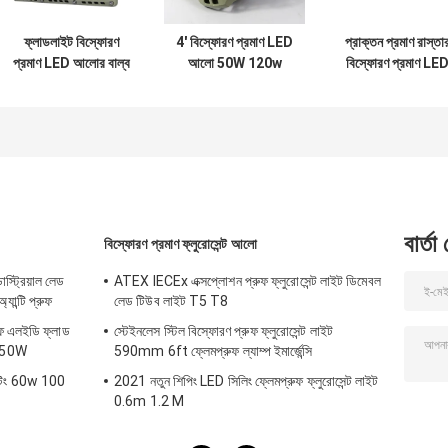
ফ্লাডলাইট বিস্ফোরণ
4' বিস্ফোরণ প্রমাণ LED
প্রাক্তন প্রমাণ রাস্তা
প্রমাণ LED আলোর বাল্ব
আলো 50W 120w
বিস্ফোরণ প্রমাণ LE
200 ওয়াট নেতৃত্বাধীন বিম
100w Led Ufo হাই
আলো 160w LED উচ্
কোণ 120 ডিগ্রি
বে লাইট
উপসাগর
বার্তা
বিস্ফোরণ প্রমাণ ফ্লুরোসেন্ট আলো
াস্ট্রিয়াল লেড
ATEX IECEx এক্সপ্লোশন প্রুফ ফ্লুরোসেন্ট লাইট ডিমেবল
ন্টি প্রুফ
লেড টিউব লাইট T5 T8
রুফ এলইডি ফ্লাড
স্টেইনলেস স্টিল বিস্ফোরণ প্রুফ ফ্লুরোসেন্ট লাইট
250W
590mm 6ft ফ্লেমপ্রুফ ল্যাম্প ইমার্জেন্সি
ইটিং 60w 100
2021 নতুন শিপিং LED সিলিং ফ্লেমপ্রুফ ফ্লুরোসেন্ট লাইট
0.6m 1.2 M