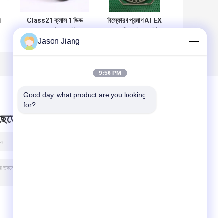
র
Class21 ক্লাস 1 ডিভ
বিস্ফোরণ প্রমাণ ATEX
D
2 LED হাই বে লাইট
অনুমোদিত হাই বে লাইট
Jason Jiang
চ
50w 80w 30w 75w
বিপজ্জনক শিখা প্রমাণ
বিস্ফোরণ প্রুফ ল্যাম্প
LED লাইট
9:56 PM
Good day, what product are you looking 
for?
 ছেড়ে