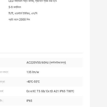
LED লাইটগুলি শক্ত কাগজ, প্যালেটে প্যাক করা হবে
5-9 কার্যদিবস
টি/টি, ওয়েস্টার্ন ইউনিয়ন, এল/সি
প্রতি মাসে 2000 পিস
AC220V50/60Hz (কাস্টমাইজযোগ্য)
বল দক্ষতা:
135 lm/w
াত্রা:
-40℃-55℃
ার্ক:
Ex e IIC T5 Gb/ Ex tD A21 IP65 T80℃
িং::
IP65