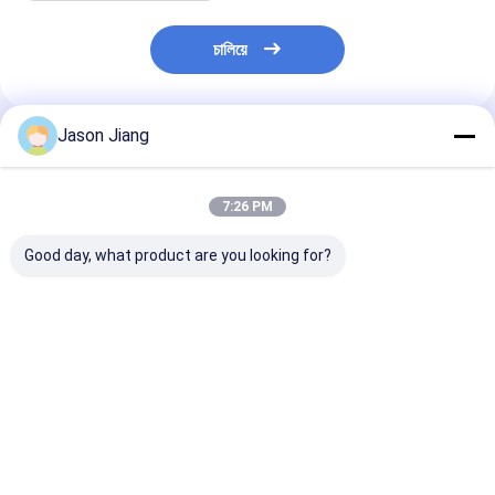
চালিয়ে
Jason Jiang
প্রস্তাবিত পণ্য
7:26 PM
Good day, what product are you looking for?
জরুরী সময় 16 ঘন্টা বিস্ফোরণ
100 ওয়াট বিস্ফোরণ প্রতিরোধী
লাইফ টাইম ৫০,০০০ ঘন
প্রতিরোধী এলইডি ল্যাম্প
এলইডি আলোকসজ্জা আইপি 66
বিস্ফোরণ-প্রতিরোধী
বিপজ্জনক পরিবেশের জন্য উপযুক্ত
ডাব্লুএফ 2 সুরক্ষা 30 ঘন্টা
ফিক্সচার, বিপজ্জনক এল
শিল্প সুরক্ষা আলো সমাধান
কাজের সময় বিপজ্জনক শিল্প
আলোকসজ্জার জন্য উপ
এলাকার আলোকসজ্জার জন্য
IP66 WF2 সুরক্ষা 
ভালো দাম
ভালো দাম
ভালো দাম
উপযুক্ত