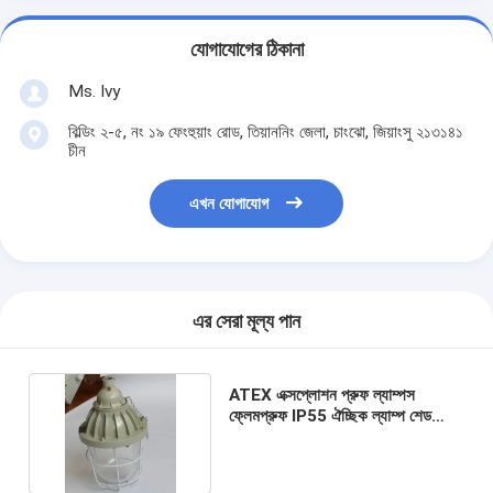
যোগাযোগের ঠিকানা
Ms. Ivy
বিল্ডিং ২-৫, নং ১৯ ফেংহুয়াং রোড, তিয়াননিং জেলা, চাংঝো, জিয়াংসু ২১৩১৪১
চীন
এখন যোগাযোগ
এর সেরা মূল্য পান
ATEX এক্সপ্লোশন প্রুফ ল্যাম্পস
ফ্লেমপ্রুফ IP55 ঐচ্ছিক ল্যাম্প শেড
220VAC, 50-60Hz