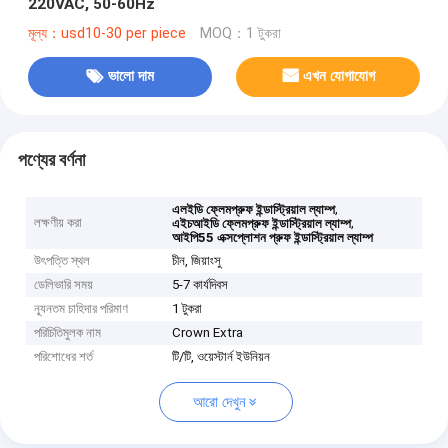
220VAC, 50-60Hz
মূল্য：usd10-30 per piece
MOQ：1 টুকরা
ভালো দাম
এখন যোগাযোগ
পণ্যের বর্ণনা
,
এলইডি ফ্লেমপ্রুফ ইন্ডাস্ট্রিয়াল ল্যাম্প
লক্ষণীয় করা
,
এইচআইডি ফ্লেমপ্রুফ ইন্ডাস্ট্রিয়াল ল্যাম্প
আইপি55 এক্সপ্লোশন প্রুফ ইন্ডাস্ট্রিয়াল ল্যাম্প
উৎপত্তি স্থল
চীন, জিয়াংসু
ডেলিভারি সময়
5-7 কার্যদিবস
ন্যূনতম চাহিদার পরিমাণ
1 টুকরা
পরিচিতিমুলক নাম
Crown Extra
পরিশোধের শর্ত
টি/টি, ওয়েস্টার্ন ইউনিয়ন
আরো দেখুন