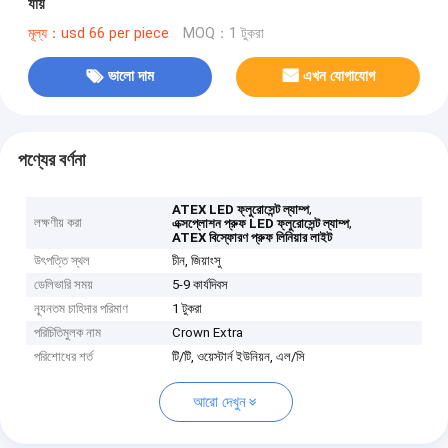
যায়
মূল্য：usd 66 per piece
MOQ：1 টুকরা
ভালো দাম
এখন যোগাযোগ
পণ্যের বর্ণনা
,
ATEX LED ফ্লুরোসেন্ট ল্যাম্প
লক্ষণীয় করা
,
এক্সপ্লোশন প্রুফ LED ফ্লুরোসেন্ট ল্যাম্প
ATEX বিস্ফোরণ প্রুফ লিনিয়ার লাইট
উৎপত্তি স্থল
চীন, জিয়াংসু
ডেলিভারি সময়
5-9 কার্যদিবস
ন্যূনতম চাহিদার পরিমাণ
1 টুকরা
পরিচিতিমুলক নাম
Crown Extra
পরিশোধের শর্ত
টি/টি, ওয়েস্টার্ন ইউনিয়ন, এল/সি
আরো দেখুন