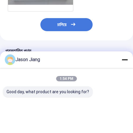
চালিয়ে
প্রস্তাবিত পণ্য
Jason Jiang
1:54 PM
Good day, what product are you looking for?
অ্যালুমিনিয়াম অ্যালাই
কাস্টমাইজযোগ্য বিস্ফোরণ
50w বিস্ফোরণ প্রমা
এক্সপ্লোশন প্রুফ এলইডি লাইট
প্রতিরোধী এলইডি আলো
আলো
ভালো দাম
ভালো দাম
ভালো দাম