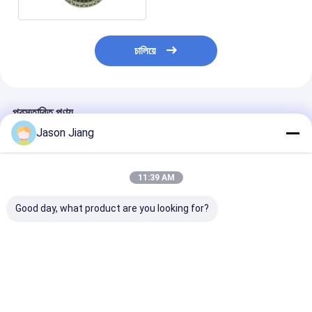
চালিয়ে
প্রস্তাবিত পণ্য
Jason Jiang
11:39 AM
Good day, what product are you looking for?
ATEX/IECEx জোন1/21
ফ্লেমপ্রুফ এলইডি লাইট
ফ্লেমপ্রুফ এক্সপ্লোশ
বিস্ফোরণ প্রমাণ উচ্চ বে এলইডি
এক্সপ্লোশন প্রুফ জোন 1 ক্লাস
LED হাই বে লাইট 
লাইট 6000k 150w প্ল্যান্ট
1 জোন 2 250W
লুমেন 150 ওয়াট তেল
পাওয়ার LNG
পেট্রোকেমিক্যাল ব্যবহার
& অফশোর
ভালো দাম
ভালো দাম
ভালো দাম