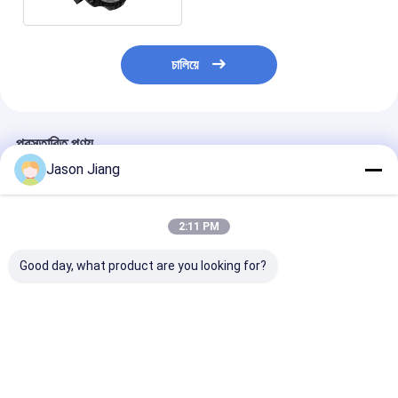
চালিয়ে
প্রস্তাবিত পণ্য
Jason Jiang
2:11 PM
Good day, what product are you looking for?
আইপি 65 বিস্ফোরণ প্রতিরোধী
পাওয়ার ফ্যাক্টর 0.95 এর চেয়ে
100-277V এসি এক্
এলইডি উচ্চ বে লাইট নামমাত্র
বড় বিস্ফোরণ প্রতিরোধী উচ্চ বে
প্রুফ এলইডি হাই বে 
ভোল্টেজ 100 277VAC
লাইট গুদাম কারখানা এবং
ভোল্টেজ 50-60Hz প
আকার 270x170mm
বিপজ্জনক এলাকা আলো জন্য
ফ্যাক্টর 095 এর উপর
বিপজ্জনক এলাকার জন্য আলো
আদর্শ
করে গুদাম এবং কারখান
ভালো দাম
ভালো দাম
ভালো দাম
সমাধান
উপযুক্ত