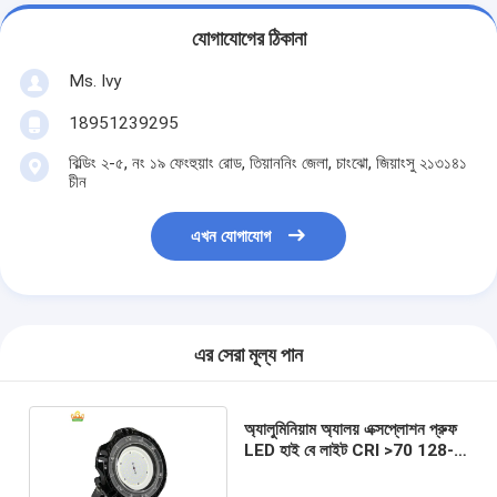
যোগাযোগের ঠিকানা
Ms. Ivy
18951239295
বিল্ডিং ২-৫, নং ১৯ ফেংহুয়াং রোড, তিয়াননিং জেলা, চাংঝো, জিয়াংসু ২১৩১৪১
চীন
এখন যোগাযোগ
এর সেরা মূল্য পান
অ্যালুমিনিয়াম অ্যালয় এক্সপ্লোশন প্রুফ
LED হাই বে লাইট CRI >70 128-
140 Lm/w