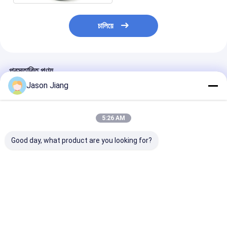
চালিয়ে
প্রস্তাবিত পণ্য
Jason Jiang
5:26 AM
Good day, what product are you looking for?
আইপি 65 বিস্ফোরণ প্রতিরোধী
পাওয়ার ফ্যাক্টর 0.95 এর চেয়ে
100-277V এসি এক্
এলইডি উচ্চ বে লাইট নামমাত্র
বড় বিস্ফোরণ প্রতিরোধী উচ্চ বে
প্রুফ এলইডি হাই বে 
ভোল্টেজ 100 277VAC
লাইট গুদাম কারখানা এবং
ভোল্টেজ 50-60Hz প
আকার 270x170mm
বিপজ্জনক এলাকা আলো জন্য
ফ্যাক্টর 095 এর উপর
বিপজ্জনক এলাকার জন্য আলো
আদর্শ
করে গুদাম এবং কারখান
ভালো দাম
ভালো দাম
ভালো দাম
সমাধান
উপযুক্ত