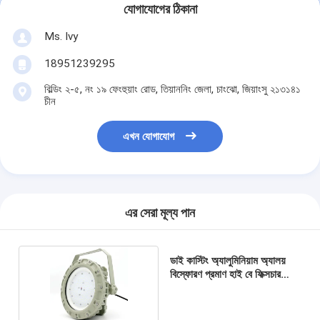
যোগাযোগের ঠিকানা
Ms. Ivy
18951239295
বিল্ডিং ২-৫, নং ১৯ ফেংহুয়াং রোড, তিয়াননিং জেলা, চাংঝো, জিয়াংসু ২১৩১৪১
চীন
এখন যোগাযোগ
এর সেরা মূল্য পান
ডাই কাস্টিং অ্যালুমিনিয়াম অ্যালয়
বিস্ফোরণ প্রমাণ হাই বে ফিক্সচার
24V ডিসি