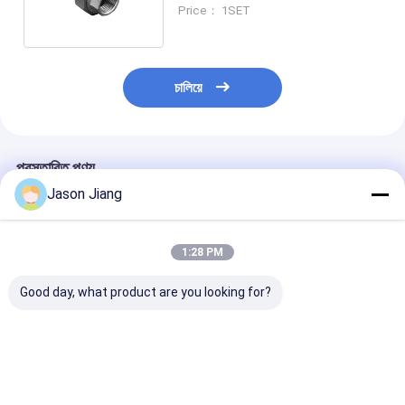
80.C সিই ROHS ISO9001
Price： 1SET
চালিয়ে
প্রস্তাবিত পণ্য
Jason Jiang
1:28 PM
Good day, what product are you looking for?
মসৃণ পৃষ্ঠ এক্স প্রুফ ক্যাবল
আইএসও মেট্রিক থ্রেড স্ট্যান্ডার্ড
তাপমাত্রা পরিসীমা -
গ্রন্থি তাপমাত্রা পরিসীমা সঙ্গে
ফ্লেমপ্রুফ ক্যাবল গ্র্যান্ড আইপি
থেকে 80°C Ex প্রুফ
-20 °C থেকে 80 °C এবং
65 প্রবেশ সুরক্ষা দিয়ে সজ্জিত
গ্র্যান্ড আইপি 65 রেটযু
সার্টিফিকেট সিই ROHS
নিরাপদ বৈদ্যুতিক ক্যাবল সিলিং
বিপজ্জনক শিল্প বৈদ্যুতি
ISO9001 শিল্প অ্যাপ্লিকেশন
নিশ্চিত
জন্য ডিজাইন করা
ভালো দাম
ভালো দাম
ভালো দাম