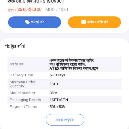
থেকে 80.C সিই ROHS ISO9001
মূল্য：$5.00-$60.00
MOQ：1SET
ভালো দাম
এখন যোগাযোগ
পণ্যের বর্ণনা
,
একক তারের বর্ম সিলভার তারের গ্রন্থি
লক্ষণীয় করা
,
মসৃণ পৃষ্ঠ সিলভার তারের গ্রন্থি
ATEX সার্টিফাইড সিলভার ক্যাবল গ্র্যান্ড
Delivery Time
5-10Days
Minimum Order
1SET
Quantity
Model Number
BDM
Packaging Details
1SET/CTN
Payment Terms
50%+50%
আরো দেখুন