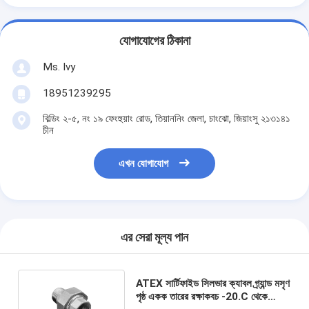
যোগাযোগের ঠিকানা
Ms. Ivy
18951239295
বিল্ডিং ২-৫, নং ১৯ ফেংহুয়াং রোড, তিয়াননিং জেলা, চাংঝো, জিয়াংসু ২১৩১৪১
চীন
এখন যোগাযোগ
এর সেরা মূল্য পান
ATEX সার্টিফাইড সিলভার ক্যাবল গ্র্যান্ড মসৃণ
পৃষ্ঠ একক তারের রক্ষাকবচ -20.C থেকে