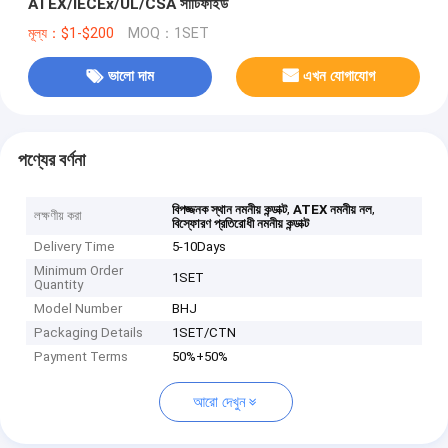
ATEX/IECEx/UL/CSA সার্টিফাইড
মূল্য：$1-$200
MOQ：1SET
ভালো দাম
এখন যোগাযোগ
পণ্যের বর্ণনা
,
,
বিপজ্জনক স্থান নমনীয় কন্ডাক্ট
ATEX নমনীয় নল
লক্ষণীয় করা
বিস্ফোরণ প্রতিরোধী নমনীয় কন্ডাক্ট
Delivery Time
5-10Days
Minimum Order
1SET
Quantity
Model Number
BHJ
Packaging Details
1SET/CTN
Payment Terms
50%+50%
আরো দেখুন