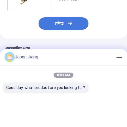
চালিয়ে
প্রস্তাবিত পণ্য
Jason Jiang
8:03 AM
Good day, what product are you looking for?
কাস্টমাইজড সার্ভিসেস বিস্ফোরণ
রাবার স্টেইনলেস স্টীল অ্যান্টি-
রাসায়নিক প্রতিরোধের
প্রতিরোধী নমনীয় নল Ex Db
বিস্ফোরণ নমনীয় পাইপ G M
বিস্ফোরণ প্রতিরোধের 
IIC T6 Gb ডিভিশন1 2 21
NPT থ্রেডিং বৈশিষ্ট্যযুক্ত
চ্যানেল Ex Db II
22 বিপজ্জনক অবস্থানে উপযুক্ত
বিপজ্জনক এলাকার ইনস্টলেশনের
শিল্প অ্যাপ্লিকেশন জন্
জন্য উপযুক্ত
কাস্টমাইজড সেবা
ভালো দাম
ভালো দাম
ভালো দাম