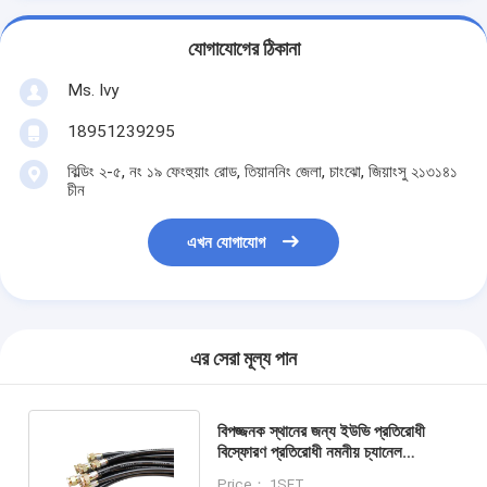
যোগাযোগের ঠিকানা
Ms. Ivy
18951239295
বিল্ডিং ২-৫, নং ১৯ ফেংহুয়াং রোড, তিয়াননিং জেলা, চাংঝো, জিয়াংসু ২১৩১৪১
চীন
এখন যোগাযোগ
এর সেরা মূল্য পান
বিপজ্জনক স্থানের জন্য ইউভি প্রতিরোধী
বিস্ফোরণ প্রতিরোধী নমনীয় চ্যানেল
ATEX/IECEx/UL/CSA সার্টিফাইড
Price： 1SET