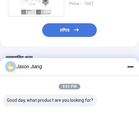
নামমাত্র বর্তমান
Price： 1SET
চালিয়ে
প্রস্তাবিত পণ্য
Jason Jiang
9:51 PM
Good day, what product are you looking for?
লাইফটাইম 50000h IP65
G1 স্ল্যাশ 2 ক্যাবল এন্ট্রি
ভোল্টেজ 220VA
WF1 WF2 সুরক্ষা
বিস্ফোরণ-প্রমাণ সরঞ্জাম
বিস্ফোরণ প্রতিরোধক যন
বৈশিষ্ট্যযুক্ত অগ্নিরোধী বিপদ
রেটযুক্ত বর্তমান 16A AH
বিস্ফোরণ প্রতিরোধক স
নিয়ন্ত্রণ সিস্টেম বিপজ্জনক
বিপজ্জনক অঞ্চল এবং শিল্প
Mark Ex Db IIC
পরিবেশে নিরাপত্তা নিশ্চিত
নিরাপত্তা জন্য ডিজাইন করা
Ex Tb IIIC T80
ভালো দাম
ভালো দাম
ভালো দাম