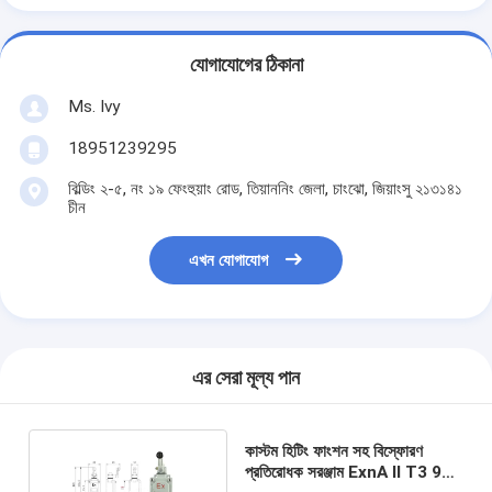
যোগাযোগের ঠিকানা
Ms. Ivy
18951239295
বিল্ডিং ২-৫, নং ১৯ ফেংহুয়াং রোড, তিয়াননিং জেলা, চাংঝো, জিয়াংসু ২১৩১৪১
চীন
এখন যোগাযোগ
এর সেরা মূল্য পান
কাস্টম হিটিং ফাংশন সহ বিস্ফোরণ
প্রতিরোধক সরঞ্জাম ExnA II T3 95A