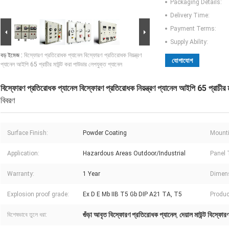
Packaging Details:
Delivery Time:
Payment Terms:
Supply Ability:
বড় ইমেজ :
বিস্ফোরণ প্রতিরোধক প্যানেল বিস্ফোরণ প্রতিরোধক নিয়ন্ত্রণ
যোগাযোগ
প্যানেল আইপি 65 প্রাচীর মাউন্ট করা পাউডার লেপযুক্ত প্যানেল
বিস্ফোরণ প্রতিরোধক প্যানেল বিস্ফোরণ প্রতিরোধক নিয়ন্ত্রণ প্যানেল আইপি 65 প্রাচীর ম
বিবরণ
Surface Finish:
Powder Coating
Mounti
Application:
Hazardous Areas Outdoor/Industrial
Panel 
Warranty:
1 Year
Dimen
Explosion proof grade:
Ex D E Mb IIB T5 Gb DIP A21 TA, T5
Produc
গুঁড়া আবৃত বিস্ফোরণ প্রতিরোধক প্যানেল
দেয়াল মাউন্ট বিস্ফো
বিশেষভাবে তুলে ধরা:
,