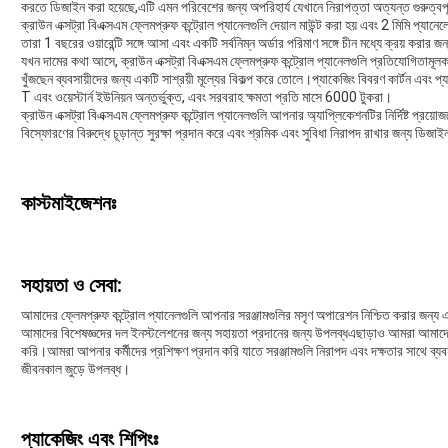
করতে ডিজাইন করা হয়েছে,এটি এমন পরিবেশের জন্য অপরিহার্য যেখানে নিরাপত্তা অত্যন্ত গুরুত্বপূর
ক্রাউন এক্সট্রা বিএক্সএম ফ্লেমপ্রুফ কন্ট্রোল প্যানেলগুলি দেয়াল মাউন্ট করা হয় এবং 2 মিমি প্
তারা 1 বছরের ওয়ারেন্টি সঙ্গে আসা এবং একটি সর্বনিম্ন অর্ডার পরিমাণ সঙ্গে চীন মধ্যে ক্রয় করার জ
যখন দামের কথা আসে, ক্রাউন এক্সট্রা বিএক্সএম ফ্লেমপ্রুফ কন্ট্রোল প্যানেলগুলি প্রতিযোগিতামূলক
খুঁজছেন ব্যবসায়ীদের জন্য একটি সাশ্রয়ী মূল্যের বিকল্প করে তোলে।প্যাকেজিং বিবরণ কার্টন এবং প্য
T এবং ওয়েস্টার্ন ইউনিয়ন অন্তর্ভুক্ত, এবং সরবরাহ ক্ষমতা প্রতি মাসে 6000 টুকরা।
ক্রাউন এক্সট্রা বিএক্সএম ফ্লেমপ্রুফ কন্ট্রোল প্যানেলগুলি আপনার অ্যাপ্লিকেশনটির নির্দিষ্ট প্রয়
বিস্ফোরণের বিরুদ্ধে চূড়ান্ত সুরক্ষা প্রদান করে এবং শ্রমিক এবং সুবিধা নিরাপদ রাখার জন্য ডিজাইন
কাস্টমাইজেশনঃ
সহায়তা ও সেবা:
আমাদের ফ্লেমপ্রুফ কন্ট্রোল প্যানেলগুলি আপনার সরঞ্জামগুলির মসৃণ অপারেশন নিশ্চিত করার জন্য
আমাদের বিশেষজ্ঞদের দল ইনস্টলেশনের জন্য সহায়তা প্রদানের জন্য উপলব্ধএছাড়াও আমরা আমাদের ক্লা
করি।আমরা আপনার কর্মীদের প্রশিক্ষণ প্রদান করি যাতে সরঞ্জামগুলি নিরাপদ এবং দক্ষতার সাথে ব্যব
জীবনকাল জুড়ে উপলব্ধ।
প্যাকেজিং এবং শিপিংঃ