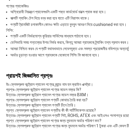
পণ্যের প্যাকেজিংঃ
অগ্নিরোধী নিয়ন্ত্রণ প্যানেলগুলি একটি শক্ত কার্ডবোর্ড বাক্সে প্যাক করা হবে।
বাক্সটি প্যাকিং টেপ দিয়ে বন্ধ করা হবে যাতে এটি নিরাপদ থাকে।
পণ্যটি ট্রানজিট চলাকালীন কোনও ক্ষতি এড়াতে বুদবুদ আবরণ দিয়ে cushioned করা হবে।
শিপিং:
পণ্যটি একটি নির্ভরযোগ্য কুরিয়ার সার্ভিসের মাধ্যমে পাঠানো হবে।
ডেলিভারি সময় গন্তব্যের উপর নির্ভর করবে, কিন্তু আমরা গ্রাহককে ট্র্যাকিং তথ্য প্রদান করব।
আমরা নিশ্চিত করব যে পণ্যটি যথাযথভাবে লেবেলযুক্ত এবং সমস্ত প্রয়োজনীয় নথিপত্র অন্তর্ভ
অর্ডার চূড়ান্ত হওয়ার আগে গ্রাহককে যেকোনো শিপিং ফি জানানো হবে।
প্রায়শই জিজ্ঞাসিত প্রশ্নঃ
উঃ ফ্লেমপ্রুফ কন্ট্রোল প্যানেল পণ্যের ব্র্যান্ড নাম হল ক্রাউন এক্সট্রা।
প্রশ্নঃ ফ্লেমপ্রুফ কন্ট্রোল প্যানেল পণ্যের মডেল নম্বর কি?
উত্তরঃ ফ্লেমপ্রুফ কন্ট্রোল প্যানেল পণ্যের মডেল নম্বর BXM।
প্রশ্নঃ ফ্লেমপ্রুফ কন্ট্রোল প্যানেল পণ্যটি কোথায় তৈরি করা হয়?
উত্তরঃ ফ্লেমপ্রুফ কন্ট্রোল প্যানেল পণ্যটি চীনে তৈরি।
প্রশ্ন: ফ্লেমপ্রুফ কন্ট্রোল প্যানেল পণ্যটির কী কী সার্টিফিকেশন রয়েছে?
উত্তরঃ ফ্লেমপ্রুফ কন্ট্রোল প্যানেল পণ্যটি সিই, ROHS, ATEX এবং আইএসও শংসাপত্র রয়ে
প্রশ্ন: ফ্লেমপ্রুফ কন্ট্রোল প্যানেল পণ্যের জন্য ন্যূনতম অর্ডার পরিমাণ কত?
উত্তরঃ ফ্লেমপ্রুফ কন্ট্রোল প্যানেল পণ্যের জন্য ন্যূনতম অর্ডার পরিমাণ 1 টুকরা এবং এটি কেবল 