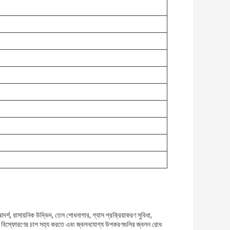
আদর্শ, রাসায়নিক উদ্ভিদ, তেল শোধনাগার, গ্যাস প্রক্রিয়াকরণ সুবিধা,
নেলটি বিস্ফোরণের চাপ সহ্য করতে এবং জ্বলনযোগ্য উপকরণগুলির জ্বলন রোধ