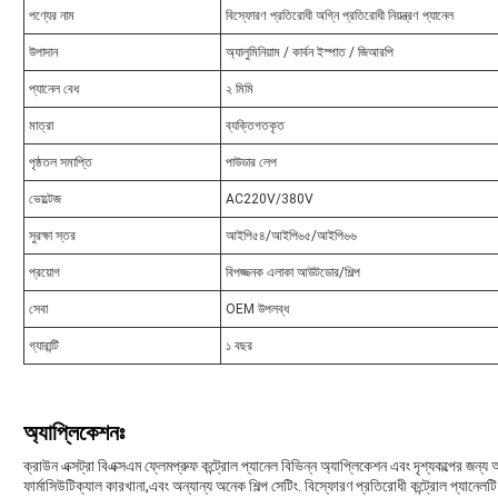
পণ্যের নাম
বিস্ফোরণ প্রতিরোধী অগ্নি প্রতিরোধী নিয়ন্ত্রণ প্যানেল
উপাদান
অ্যালুমিনিয়াম / কার্বন ইস্পাত / জিআরপি
প্যানেল বেধ
২ মিমি
মাত্রা
ব্যক্তিগতকৃত
পৃষ্ঠতল সমাপ্তি
পাউডার লেপ
ভোল্টেজ
AC220V/380V
সুরক্ষা স্তর
আইপি৫৪/আইপি৬৫/আইপি৬৬
প্রয়োগ
বিপজ্জনক এলাকা আউটডোর/শিল্প
সেবা
OEM উপলব্ধ
গ্যারান্টি
১ বছর
অ্যাপ্লিকেশনঃ
ক্রাউন এক্সট্রা বিএক্সএম ফ্লেমপ্রুফ কন্ট্রোল প্যানেল বিভিন্ন অ্যাপ্লিকেশন এবং দৃশ্যকল্পের জন্য 
ফার্মাসিউটিক্যাল কারখানা,এবং অন্যান্য অনেক শিল্প সেটিং. বিস্ফোরণ প্রতিরোধী কন্ট্রোল প্যা