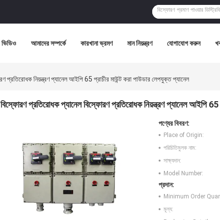
ভিডিও
আমাদের সম্পর্কে
কারখানা ভ্রমণ
মান নিয়ন্ত্রণ
যোগাযোগ করুন
খ
ণ প্রতিরোধক নিয়ন্ত্রণ প্যানেল আইপি 65 প্রাচীর মাউন্ট করা পাউডার লেপযুক্ত প্যানেল
বিস্ফোরণ প্রতিরোধক প্যানেল বিস্ফোরণ প্রতিরোধক নিয়ন্ত্রণ প্যানেল আইপি 65 প
পণ্যের বিবরণ:
Place of Origin:
পরিচিতিমুলক নাম:
সাক্ষ্যদান:
Model Number:
প্রদান:
Minimum Order Quant
মূল্য: