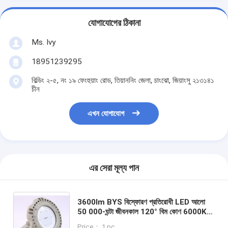
যোগাযোগের ঠিকানা
Ms. Ivy
18951239295
বিল্ডিং ২-৫, নং ১৯ ফেংহুয়াং রোড, তিয়াননিং জেলা, চাংঝো, জিয়াংসু ২১৩১৪১
চীন
এখন যোগাযোগ
এর সেরা মূল্য পান
3600lm BYS বিস্ফোরণ প্রতিরোধী LED আলো
50 000-ঘন্টা জীবনকাল 120° বিম কোণ 6000K
রঙ তাপমাত্রা
Price： 1 pc