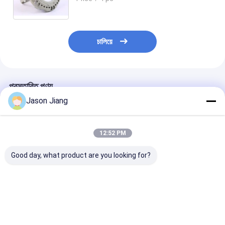
চালিয়ে
প্রস্তাবিত পণ্য
Jason Jiang
12:52 PM
Good day, what product are you looking for?
উচ্চ উজ্জ্বল জলরোধী বিস্ফোরণ-
ATEX বিস্ফোরণ প্রমাণ
কারখানা পাইকারি বিস্
প্রমাণ সৌর প্যানেল 120W
এলইডি স্ট্রিট ল্যাম্প ফ্লাডলাইট
প্রতিরোধী বন্যা রাস্
নেতৃত্বাধীন সৌর স্ট্রিট লাইট
শক্তি সাশ্রয়ী উচ্চ দক্ষতা সম্পন্ন
100W Ex Db Eb
130Lm / W বহিরঙ্গন
বহিরঙ্গন ফ্লাড লাইট বিপদজনক
অ্যালুমিনিয়াম খাদ 95
বিস্ফোরণ-প্রমাণ ল্যাম্প
এলাকার জন্য
305VAC শিল্প আল
ভালো দাম
ভালো দাম
ভালো দাম