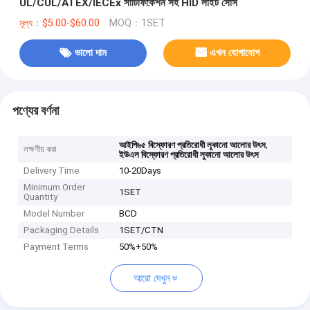
UL/CUL/ATEX/IECEx সার্টিফিকেশন সহ HID লাইট সোর্স
মূল্য：$5.00-$60.00
MOQ：1SET
ভালো দাম
এখন যোগাযোগ
পণ্যের বর্ণনা
,
আইপি৬৫ বিস্ফোরণ প্রতিরোধী লুকানো আলোর উৎস
লক্ষণীয় করা
ইউএল বিস্ফোরণ প্রতিরোধী লুকানো আলোর উৎস
Delivery Time
10-20Days
Minimum Order
1SET
Quantity
Model Number
BCD
Packaging Details
1SET/CTN
Payment Terms
50%+50%
আরো দেখুন