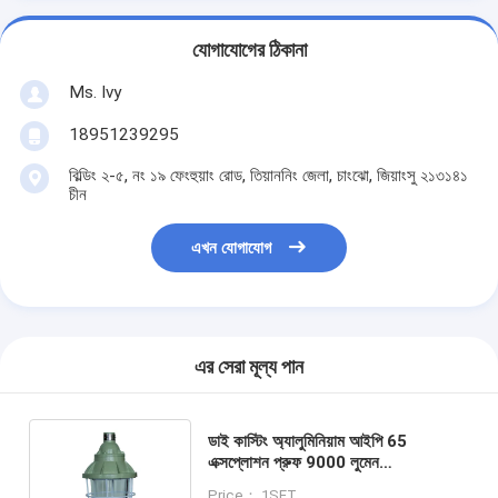
যোগাযোগের ঠিকানা
Ms. Ivy
18951239295
বিল্ডিং ২-৫, নং ১৯ ফেংহুয়াং রোড, তিয়াননিং জেলা, চাংঝো, জিয়াংসু ২১৩১৪১
চীন
এখন যোগাযোগ
এর সেরা মূল্য পান
ডাই কাস্টিং অ্যালুমিনিয়াম আইপি 65
এক্সপ্লোশন প্রুফ 9000 লুমেন
UL/CUL/ATEX/IECEx সার্টিফিকেশন সহ
Price： 1SET