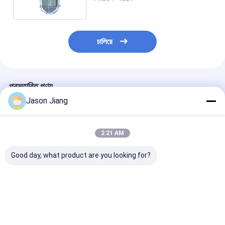
HID লাইট সোর্স
চালিয়ে
প্রস্তাবিত পণ্য
Jason Jiang
2:21 AM
Good day, what product are you looking for?
ATEX Certified
ডাই কাস্টিং অ্যালুমিনিয়াম
E27 ল্যাম্প হোল্ডার 
Explosion Proof HID
বিস্ফোরণ-প্রতিরোধী উচ্চ তীব্রতা
প্রুফ HID ল্যাম্পস অ
Lamp IP65 Rated
স্রাব হালকা আলো শিল্পের জন্য
তাপমাত্রা পরিসীমা -4
Ceiling Pendant Wall
নিরাপদ এবং আলো সমাধান
50 ডিগ্রী বিপজ্জনক এল
Mounting Suitable
প্রদান করার জন্য ডিজাইন করা
উপযুক্ত
ভালো দাম
ভালো দাম
ভালো দাম
for Industrial