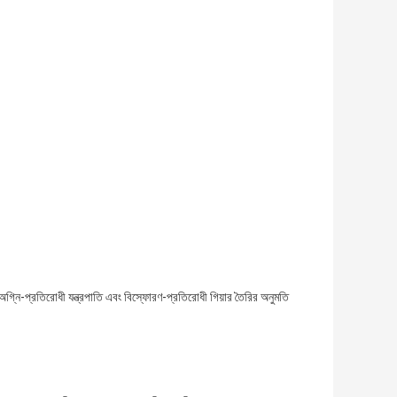
, অগ্নি-প্রতিরোধী যন্ত্রপাতি এবং বিস্ফোরণ-প্রতিরোধী গিয়ার তৈরির অনুমতি