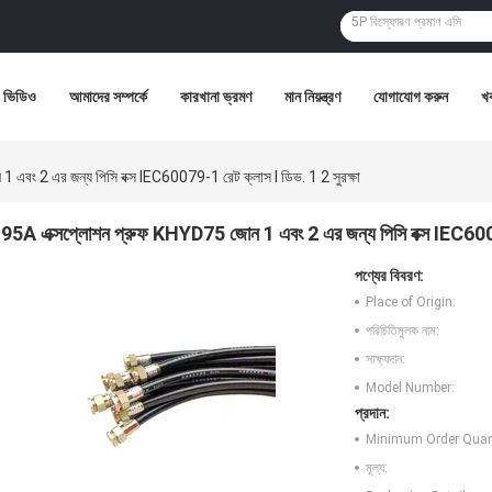
ভিডিও
আমাদের সম্পর্কে
কারখানা ভ্রমণ
মান নিয়ন্ত্রণ
যোগাযোগ করুন
খ
এবং 2 এর জন্য পিসি বক্স IEC60079-1 রেট ক্লাস I ডিভ. 1 2 সুরক্ষা
95A এক্সপ্লোশন প্রুফ KHYD75 জোন 1 এবং 2 এর জন্য পিসি বক্স IEC60079
পণ্যের বিবরণ:
Place of Origin:
পরিচিতিমুলক নাম:
সাক্ষ্যদান:
Model Number:
প্রদান:
Minimum Order Quant
মূল্য: