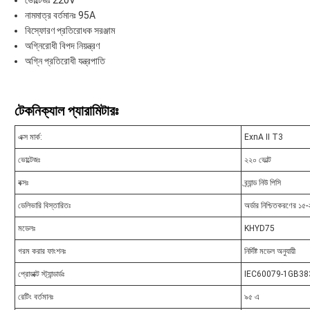
ভোল্টেজঃ 220V
নামমাত্র বর্তমানঃ 95A
বিস্ফোরণ প্রতিরোধক সরঞ্জাম
অগ্নিরোধী বিপদ নিয়ন্ত্রণ
অগ্নি প্রতিরোধী যন্ত্রপাতি
টেকনিক্যাল প্যারামিটারঃ
এক্স মার্ক:
ExnA II T3
ভোল্টেজঃ
২২০ ভোল্ট
বক্সঃ
ব্র্যান্ড নিউ পিসি
ডেলিভারি বিস্তারিতঃ
অর্ডার নিশ্চিতকরণের ১৫
মডেলঃ
KHYD75
গরম করার ফাংশনঃ
নির্দিষ্ট মডেল অনুযায়ী
প্রোডাক্ট স্ট্যান্ডার্ডঃ
IEC60079-1GB38
রেটিং বর্তমানঃ
৯৫ এ