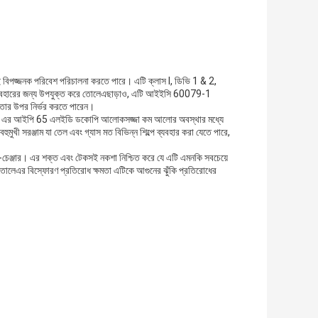
েই বিপজ্জনক পরিবেশ পরিচালনা করতে পারে। এটি ক্লাস I, ডিভি 1 & 2,
ায় ব্যবহারের জন্য উপযুক্ত করে তোলেএছাড়াও, এটি আইইসি 60079-1
যতার উপর নির্ভর করতে পারেন।
লে। এর আইপি 65 এলইডি ডকোপি আলোকসজ্জা কম আলোর অবস্থার মধ্যে
বহুমুখী সরঞ্জাম যা তেল এবং গ্যাস মত বিভিন্ন শিল্পে ব্যবহার করা যেতে পারে,
ম-চেঞ্জার। এর শক্ত এবং টেকসই নকশা নিশ্চিত করে যে এটি এমনকি সবচেয়ে
তোলেএর বিস্ফোরণ প্রতিরোধ ক্ষমতা এটিকে আগুনের ঝুঁকি প্রতিরোধের