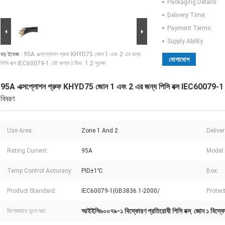
Packaging Details:
Delivery Time:
Payment Terms:
Supply Ability:
বড় ইমেজ :
95A এক্সপ্লোশন প্রুফ KHYD75 জোন 1 এবং 2 এর জন্য
যোগাযোগ
পিসি বক্স IEC60079-1 রেট ক্লাস I ডিভ. 1 2 সুরক্ষা
95A এক্সপ্লোশন প্রুফ KHYD75 জোন 1 এবং 2 এর জন্য পিসি বক্স IEC60079-1 রেট 
বিবরণ
Use Area:
Zone 1 And 2
Deliver
Rating Current:
95A
Model:
Temp Control Accuracy:
PID±1℃
Box:
Product Standard:
IEC60079-1|GB3836.1-2000/
Protec
আইইসি৬০০৭৯-১ বিস্ফোরণ প্রতিরোধী পিসি বক্স
জোন ১ বিস্ফো
বিশেষভাবে তুলে ধরা:
,