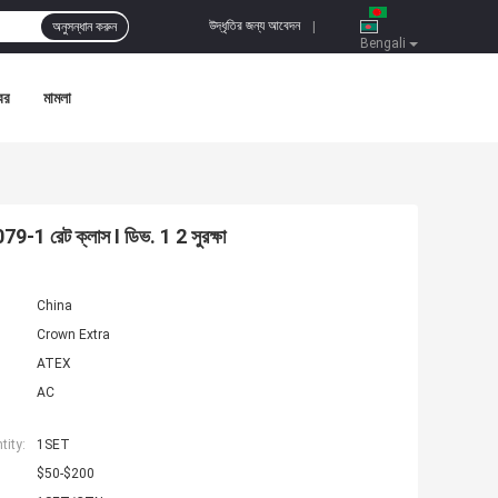
উদ্ধৃতির জন্য আবেদন
অনুসন্ধান করুন
|
Bengali
বর
মামলা
-1 রেট ক্লাস I ডিভ. 1 2 সুরক্ষা
China
Crown Extra
ATEX
AC
ity:
1SET
$50-$200