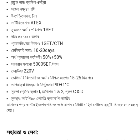
ব্র্যান্ড নামঃ ক্রাউন এক্সট্রা
মডেল নম্বরঃ এসি
উৎপত্তিস্থল: চীন
সার্টিফিকেশনঃ ATEX
ন্যূনতম অর্ডার পরিমাণঃ 1SET
দামঃ ৫০-২০০ ডলার
প্যাকেজিংয়ের বিবরণঃ 1SET/CTN
ডেলিভারি সময়ঃ 10-20days
অর্থ প্রদানের শর্তাবলীঃ 50%+50%
সরবরাহ ক্ষমতাঃ 5000SET/মাস
ভোল্টেজঃ 220V
ডেলিভারি বিস্তারিতঃ অর্ডার নিশ্চিতকরণের 15-25 দিন পরে
তাপমাত্রা নিয়ন্ত্রণের নির্ভুলতাঃ PID±1°C
সুরক্ষা শ্রেণিঃ ক্লাস I, ডিভিশন 1 & 2, গ্রুপ C & D
মূলশব্দঃ আইপি৬৫ এলইডি ক্যানোপি লাইটিং
আমাদের পণ্য কাস্টমাইজেশন পরিষেবাগুলি আপনার নির্দিষ্ট চাহিদা মেটাতে অ্যান্টি-বিস্ফোরণ সরঞ্জাম
দেয়।
সহায়তা ও সেবা: