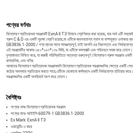
পণ্যের বর্ণনাঃ
বিস্ফোরণ প্রতিরোধক সরঞ্জামটি ExnA II T3 হিসাবে শ্রেণিবদ্ধ করা হয়েছে, যার অর্থ এটি সহজ
গ্রুপ C & D এর একটি সুরক্ষা শ্রেণি রয়েছে,যা এটিকে জ্বলনযোগ্য গ্যাস বা বাষ্পযুক্ত এলাক
GB3836.1-2000 / পণ্য মানের সাথে সামঞ্জস্যপূর্ণ, তাই আপনি এর নিরাপত্তা এবং নির্ভরযোগ্
এই সরঞ্জামটির আকার ৩৫০*১৬৭*১৭৯ মিমি, যা এটিকে কমপ্যাক্ট এবং পরিবহনে সহজ করে তো
দৃশ্যমানতা নিশ্চিত করে, যা জরুরী পরিস্থিতিতে অত্যন্ত গুরুত্বপূর্ণ।বিস্ফোরণ প্রুফ সরঞ্জাম একটি 
রাসায়নিক, এবং খনির.
আমাদের বিস্ফোরণ প্রতিরোধক সরঞ্জামগুলি বিস্ফোরণ প্রতিরোধক সরঞ্জামগুলির ক্ষেত্রে একটি গে
কঠোর অবস্থার প্রতিরোধ করতে পারে,এটিকে যেকোনো কর্মস্থলে একটি নির্ভরযোগ্য হাতিয়ার করে 
সরঞ্জামগুলির একটি অপরিহার্য অংশ করে তোলে।
বৈশিষ্ট্যঃ
পণ্যের নামঃ বিস্ফোরণ প্রতিরোধক সরঞ্জাম
পণ্যের মানঃ আইইসি 60079-1 GB3836.1-2000
Ex Mark: ExnA II T3
ওয়ারেন্টিঃ ৩ বছর