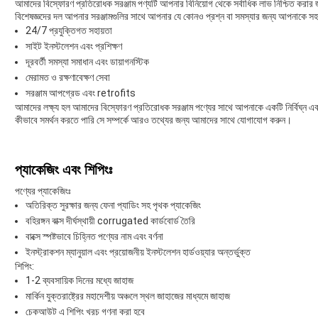
আমাদের বিস্ফোরণ প্রতিরোধক সরঞ্জাম পণ্যটি আপনার বিনিয়োগ থেকে সর্বাধিক লাভ নিশ্চিত করার
বিশেষজ্ঞদের দল আপনার সরঞ্জামগুলির সাথে আপনার যে কোনও প্রশ্ন বা সমস্যার জন্য আপনাকে 
24/7 প্রযুক্তিগত সহায়তা
সাইট ইনস্টলেশন এবং প্রশিক্ষণ
দূরবর্তী সমস্যা সমাধান এবং ডায়াগনস্টিক
মেরামত ও রক্ষণাবেক্ষণ সেবা
সরঞ্জাম আপগ্রেড এবং retrofits
আমাদের লক্ষ্য হল আমাদের বিস্ফোরণ প্রতিরোধক সরঞ্জাম পণ্যের সাথে আপনাকে একটি নির্বিঘ্ন এ
কীভাবে সমর্থন করতে পারি সে সম্পর্কে আরও তথ্যের জন্য আমাদের সাথে যোগাযোগ করুন।
প্যাকেজিং এবং শিপিংঃ
পণ্যের প্যাকেজিংঃ
অতিরিক্ত সুরক্ষার জন্য ফেনা প্যাডিং সহ পৃথক প্যাকেজিং
বহিরঙ্গন বাক্স দীর্ঘস্থায়ী corrugated কার্ডবোর্ড তৈরি
বাক্সে স্পষ্টভাবে চিহ্নিত পণ্যের নাম এবং বর্ণনা
ইনস্ট্রাকশন ম্যানুয়াল এবং প্রয়োজনীয় ইনস্টলেশন হার্ডওয়্যার অন্তর্ভুক্ত
শিপিং:
1-2 ব্যবসায়িক দিনের মধ্যে জাহাজ
মার্কিন যুক্তরাষ্ট্রের মহাদেশীয় অঞ্চলে স্থল জাহাজের মাধ্যমে জাহাজ
চেকআউট এ শিপিং খরচ গণনা করা হবে