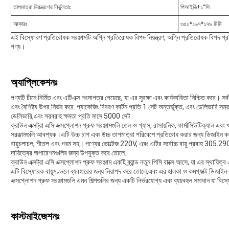
তাপমাত্রা নিয়ন্ত্রণের নির্ভুলতাঃ
পিআইডি±১°সি
আকারঃ
৩৫০*১৬৭*১৭৯ মিমি
এই বিস্ফোরণ প্রতিরোধক সরঞ্জামটি অগ্নি প্রতিরোধক বিপদ নিয়ন্ত্রণ, অগ্নি প্রতিরোধক বিপদ প্রত
পণ্য।
অ্যাপ্লিকেশনঃ
পণ্যটি চীনে নির্মিত এবং এটিএক্স শংসাপত্র পেয়েছে, যা এর সুরক্ষা এবং কার্যকারিতা নিশ্চিত করে।
এবং বৈশিষ্ট্য উপর নির্ভর করে. প্যাকেজিং বিবরণ কার্টন প্রতি 1 সেট অন্তর্ভুক্ত, এবং ডেলিভারি
ডেলিভারি,এবং সরবরাহ ক্ষমতা প্রতি মাসে 5000 সেট.
ক্রাউন এক্সট্রা এসি এক্সপ্লোশন প্রুফ সরঞ্জামগুলি তেল ও গ্যাস, রাসায়নিক, ফার্মাসিউটিক্যাল এবং
সরঞ্জামগুলি আবশ্যক।এটি উচ্চ চাপ এবং উচ্চ তাপমাত্রা পরিবেশে প্রতিরোধ করার জন্য ডিজাইন করা
বায়ুচলাচল, শীতল এবং গরম সহ। পণ্যের ভোল্টেজ 220V, এবং এটির সর্বোচ্চ বায়ু প্রবাহ 305.2
দায়িত্বের অপারেশনগুলির জন্য উপযুক্ত করে তোলে.
ক্রাউন এক্সট্রা এসি এক্সপ্লোশন প্রুফ সরঞ্জাম একটি ব্র্যান্ড নতুন পিসি বাক্সে আসে, যা এর স্থায়িত্ব
এটি বিস্ফোরক বায়ুমণ্ডলে ব্যবহারের জন্য নিরাপদ করে তোলে,এবং এর হালকা ও কমপ্যাক্ট ডিজাইন
এক্সপ্লোশন প্রুফ সরঞ্জামগুলি এমন শিল্পগুলির জন্য একটি নির্ভরযোগ্য এবং ব্যয়বহুল সমাধান যা বিস
কাস্টমাইজেশনঃ