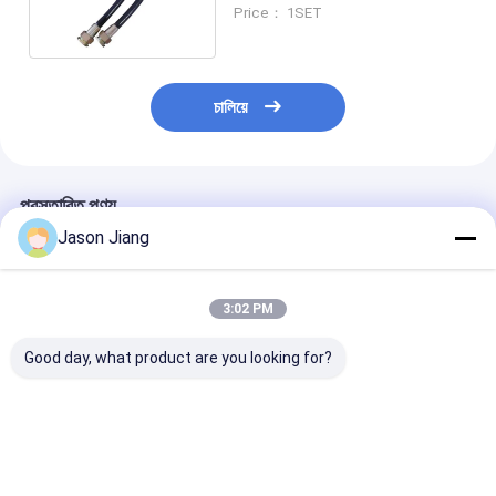
গরম করার ফাংশন সহ।
Price： 1SET
চালিয়ে
প্রস্তাবিত পণ্য
Jason Jiang
3:02 PM
Good day, what product are you looking for?
লাইফটাইম 50000h IP65
G1 স্ল্যাশ 2 ক্যাবল এন্ট্রি
ভোল্টেজ 220VA
WF1 WF2 সুরক্ষা
বিস্ফোরণ-প্রমাণ সরঞ্জাম
বিস্ফোরণ প্রতিরোধক যন
বৈশিষ্ট্যযুক্ত অগ্নিরোধী বিপদ
রেটযুক্ত বর্তমান 16A AH
বিস্ফোরণ প্রতিরোধক স
নিয়ন্ত্রণ সিস্টেম বিপজ্জনক
বিপজ্জনক অঞ্চল এবং শিল্প
Mark Ex Db IIC
পরিবেশে নিরাপত্তা নিশ্চিত
নিরাপত্তা জন্য ডিজাইন করা
Ex Tb IIIC T80
ভালো দাম
ভালো দাম
ভালো দাম