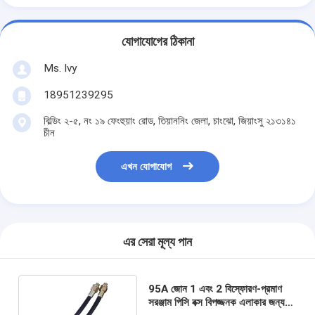
যোগাযোগের ঠিকানা
Ms. Ivy
18951239295
বিল্ডিং ২-৫, নং ১৯ ফেংহুয়াং রোড, তিয়াননিং জেলা, চাংঝো, জিয়াংসু ২১৩১৪১
চীন
এখন যোগাযোগ
এর সেরা মূল্য পান
95A জোন 1 এবং 2 বিস্ফোরণ-প্রমাণ
সরঞ্জাম পিসি বক্স বিপজ্জনক এলাকার জন্য