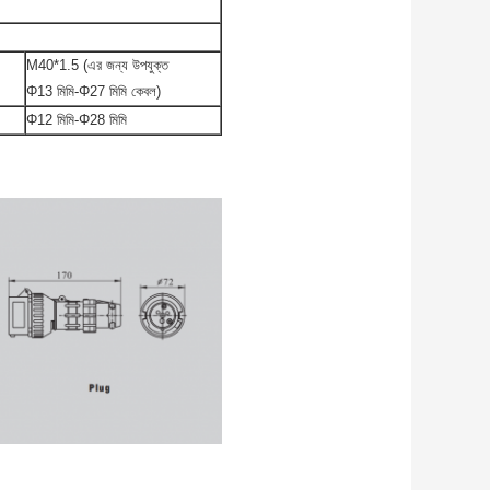
M40*1.5 (এর জন্য উপযুক্ত
Φ13 মিমি-Φ27 মিমি কেবল)
Φ12 মিমি-Φ28 মিমি