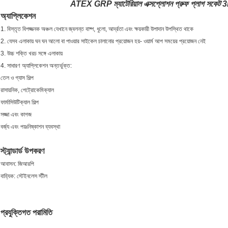
ATEX GRP ম্যাটেরিয়াল এক্সপ্লোশন প্রুফ প্লাগ 
অ্যাপ্লিকেশন
1. বিস্তৃত বিপজ্জনক অঞ্চল যেখানে জ্বলন্ত বাষ্প, ধুলো, আর্দ্রতা এবং ক্ষয়কারী উপাদান উপস্থিত থাকে
2. যেসব এলাকায় ঘন ঘন আলো বা পাওয়ার সাইকেল চালানোর প্রয়োজন হয়- ওয়ার্ম আপ সময়ের প্রয়োজন নেই
3. উচ্চ শক্তি খরচ সঙ্গে এলাকায়
4. সাধারণ অ্যাপ্লিকেশন অন্তর্ভুক্ত:
তেল ও গ্যাস শিল্প
রাসায়নিক, পেট্রোকেমিক্যাল
ফার্মাসিউটিক্যাল শিল্প
সজ্জা এবং কাগজ
বর্জ্য এবং পয়ঃনিষ্কাশন ব্যবস্থা
স্ট্যান্ডার্ড উপকরণ
আবাসন: জিআরপি
বাহ্যিক: স্টেইনলেস স্টীল
প্রযুক্তিগত পরামিতি