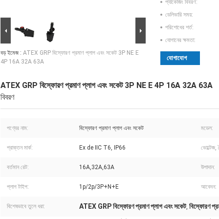
প্যাকেজিং বিবরণ:
ডেলিভারি সময়:
পরিশোধের শর্ত:
যোগানের ক্ষমতা:
বড় ইমেজ :
ATEX GRP বিস্ফোরণ প্রমাণ প্লাগ এবং সকেট 3P NE E
যোগাযোগ
4P 16A 32A 63A
ATEX GRP বিস্ফোরণ প্রমাণ প্লাগ এবং সকেট 3P NE E 4P 16A 32A 63A
বিবরণ
পণ্যের নাম:
বিস্ফোরণ প্রমাণ প্লাগ এবং সকেট
মডেল:
প্রাক্তন মার্ক:
Ex de IIC T6, IP66
ভোল্টেজ,
বর্তমান রেট:
16A,32A,63A
উপাদান:
প্লাগ টাইপ:
1p/2p/3P+N+E
আবেদন:
ATEX GRP বিস্ফোরণ প্রমাণ প্লাগ এবং সকেট
বিস্ফোরণ প্
বিশেষভাবে তুলে ধরা:
,