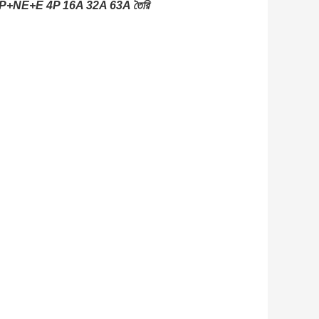
সকেট 3P+NE+E 4P 16A 32A 63A তৈরি