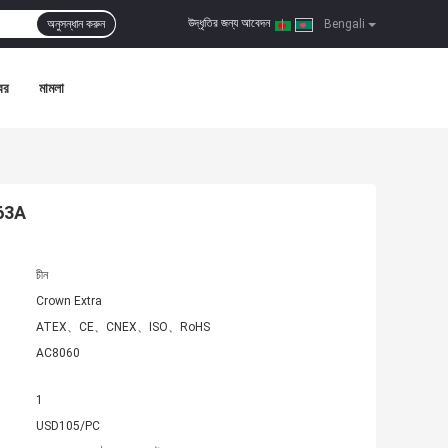
উদ্ধৃতির জন্য আবেদন
অনুসন্ধান করুন
|
Bengali
বর
মামলা
 63A
চীন
Crown Extra
ATEX、CE、CNEX、ISO、RoHS
AC8060
1
USD105/PC