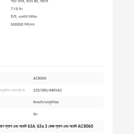
শক্ত কাগজ, কাঠের বাক্স, প্যালেট
7-10 দিন
টি/টি, ওয়েস্টার্ন ইউনিয়ন
500000 পিসি/মাস
AC8060
 বৈদ্যুতিক একক বিশেষ:
220/380/440VAC
জিআরপি/অ্যালুমিনিয়াম
শিল্প
রমাণ প্লাগ এবং সকেট 63A
63a 3 ফেজ প্লাগ এবং সকেট AC8060
,