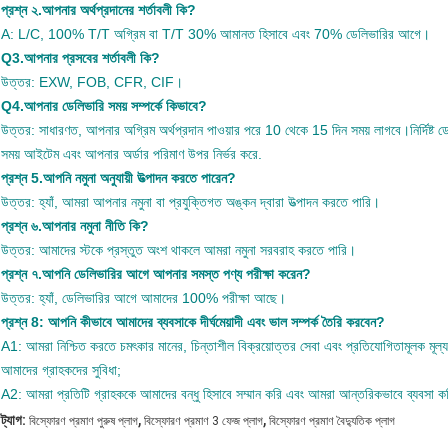
প্রশ্ন ২.আপনার অর্থপ্রদানের শর্তাবলী কি?
A: L/C, 100% T/T অগ্রিম বা T/T 30% আমানত হিসাবে এবং 70% ডেলিভারির আগে।
Q3.আপনার প্রসবের শর্তাবলী কি?
উত্তর: EXW, FOB, CFR, CIF।
Q4.আপনার ডেলিভারি সময় সম্পর্কে কিভাবে?
উত্তর: সাধারণত, আপনার অগ্রিম অর্থপ্রদান পাওয়ার পরে 10 থেকে 15 দিন সময় লাগবে।নির্দিষ্ট ড
সময় আইটেম এবং আপনার অর্ডার পরিমাণ উপর নির্ভর করে.
প্রশ্ন 5.আপনি নমুনা অনুযায়ী উত্পাদন করতে পারেন?
উত্তর: হ্যাঁ, আমরা আপনার নমুনা বা প্রযুক্তিগত অঙ্কন দ্বারা উত্পাদন করতে পারি।
প্রশ্ন ৬.আপনার নমুনা নীতি কি?
উত্তর: আমাদের স্টকে প্রস্তুত অংশ থাকলে আমরা নমুনা সরবরাহ করতে পারি।
প্রশ্ন ৭.আপনি ডেলিভারির আগে আপনার সমস্ত পণ্য পরীক্ষা করেন?
উত্তর: হ্যাঁ, ডেলিভারির আগে আমাদের 100% পরীক্ষা আছে।
প্রশ্ন 8: আপনি কীভাবে আমাদের ব্যবসাকে দীর্ঘমেয়াদী এবং ভাল সম্পর্ক তৈরি করবেন?
A1: আমরা নিশ্চিত করতে চমৎকার মানের, চিন্তাশীল বিক্রয়োত্তর সেবা এবং প্রতিযোগিতামূলক মূল্য
আমাদের গ্রাহকদের সুবিধা;
A2: আমরা প্রতিটি গ্রাহককে আমাদের বন্ধু হিসাবে সম্মান করি এবং আমরা আন্তরিকভাবে ব্যবসা কর
,
,
ট্যাগ:
বিস্ফোরণ প্রমাণ পুরুষ প্লাগ
বিস্ফোরণ প্রমাণ 3 ফেজ প্লাগ
বিস্ফোরণ প্রমাণ বৈদ্যুতিক প্লাগ