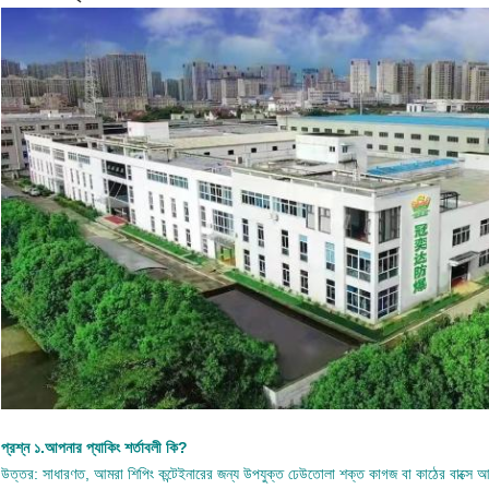
প্রশ্ন ১.আপনার প্যাকিং শর্তাবলী কি?
উত্তর: সাধারণত, আমরা শিপিং কন্টেইনারের জন্য উপযুক্ত ঢেউতোলা শক্ত কাগজ বা কাঠের বাক্সে আ