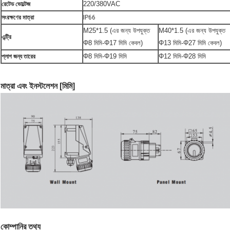
220/380VAC
রেটেড ভোল্টেজ
সংরক্ষণের মাত্রা
IP66
M25*1.5 (এর জন্য উপযুক্ত
M40*1.5 (এর জন্য উপযুক্ত
এন্ট্রি
Φ8 মিমি-Φ17 মিমি কেবল)
Φ13 মিমি-Φ27 মিমি কেবল)
Φ8 মিমি-Φ19 মিমি
Φ12 মিমি-Φ28 মিমি
প্লাগ জন্য তারের
মাত্রা এবং ইনস্টলেশন [মিমি]
কোম্পানির তথ্য