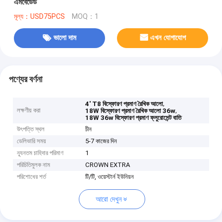
এমবেডেড
মূল্য：USD75PCS
MOQ：1
ভালো দাম
এখন যোগাযোগ
পণ্যের বর্ণনা
,
4' T8 বিস্ফোরণ প্রমাণ রৈখিক আলো
লক্ষণীয় করা
,
18W বিস্ফোরণ প্রমাণ রৈখিক আলো 36w
18W 36w বিস্ফোরণ প্রমাণ ফ্লুরোসেন্ট বাতি
উৎপত্তি স্থল
চীন
ডেলিভারি সময়
5-7 কাজের দিন
ন্যূনতম চাহিদার পরিমাণ
1
পরিচিতিমুলক নাম
CROWN EXTRA
পরিশোধের শর্ত
টি/টি, ওয়েস্টার্ন ইউনিয়ন
আরো দেখুন