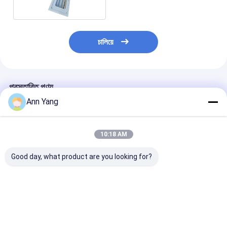
চালিয়ে
প্রস্তাবিত পণ্য
Ann Yang
10:18 AM
Good day, what product are you looking for?
আইপি 66 রেটযুক্ত এটিএক্স
ATEX সার্টিফাইড এক্সপ্লোশন
বিস্ফোরণ প্রতিরোধী
বিস্ফোরণ-প্রতিরোধী হালকা 3
প্রুফ ফ্লুরোসেন্ট লাইট IP66
লিনিয়ার লাইট 2x18
বছরের ওয়ারেন্টি ফ্লুরোসেন্ট
ডুয়াল টিউব 2x9W 2x18W
2x9W IP66 AT
ব্যাটেন, 2-টিউব 9W/18W
0.6M 1.2M বিপজ্জনক
0.6M & 1.2M দৈর্ঘ
0.6M বা 1.2M এ
অঞ্চলের জন্য
বছরের ওয়ারেন্টি সহ ফ্ল
ভালো দাম
ভালো দাম
ভালো দাম
ফিক্সচার