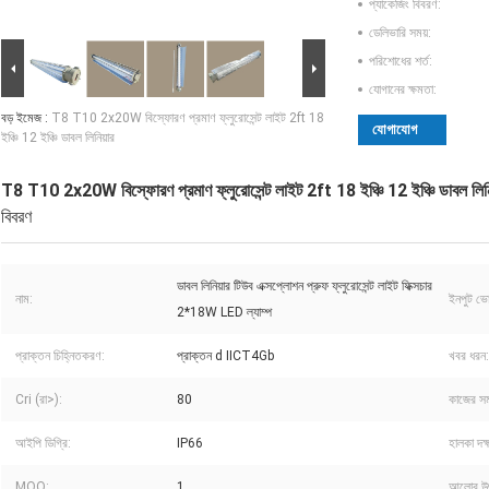
প্যাকেজিং বিবরণ:
ডেলিভারি সময়:
পরিশোধের শর্ত:
যোগানের ক্ষমতা:
বড় ইমেজ :
T8 T10 2x20W বিস্ফোরণ প্রমাণ ফ্লুরোসেন্ট লাইট 2ft 18
যোগাযোগ
ইঞ্চি 12 ইঞ্চি ডাবল লিনিয়ার
T8 T10 2x20W বিস্ফোরণ প্রমাণ ফ্লুরোসেন্ট লাইট 2ft 18 ইঞ্চি 12 ইঞ্চি ডাবল লিনি
বিবরণ
ডাবল লিনিয়ার টিউব এক্সপ্লোশন প্রুফ ফ্লুরোসেন্ট লাইট ফিক্সচার
নাম:
ইনপুট ভোল
2*18W LED ল্যাম্প
প্রাক্তন চিহ্নিতকরণ:
প্রাক্তন d IICT4Gb
খবর ধরন:
Cri (রা>):
80
কাজের সম
আইপি ডিগ্রি:
IP66
হালকা দক্
MOQ:
1
আলোর উ