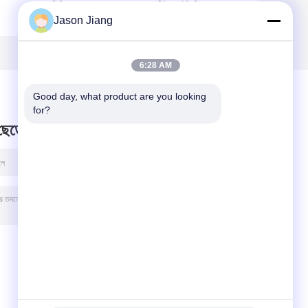
সিলিং ফ্লেমপ্রুফ
টিউব লাইট বিপজ্জনক
Jason Jiang
ফ্লুরোসেন্ট লাইট 0.6m
এলাকা ABS শিল্প
্সি
1.2 M
115Lm W
6:28 AM
Good day, what product are you looking 
for?
 ছেড়ে