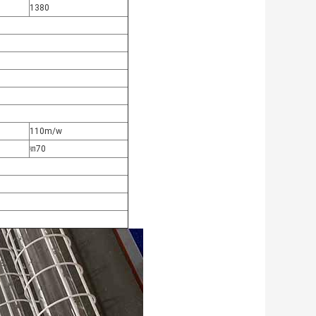
1380
110m/w
রা
৷
70