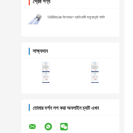
শ্রেষ্ঠ পণ্য
100lm/w বিস্ফোরণ প্রতিরোধী ফ্লুরোসেন্ট লাইট
সাক্ষ্যদান
তোমার দর্শন লগ করা অনলাইন চ্যাট এখন