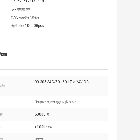
142*25*17CM CTN
5-7 কাজের দিন
টি/টি, ওয়েস্টার্ন ইউনিয়ন
প্রতি মাসে 100000pcs
য়ার
90-305VAC/50~60HZ বা 24V DC
্টেজ:
বিস্ফোরণ প্রমাণ ফ্লুরোসেন্ট আলো
য়:
50000 জ
ষতা:
>100lm/w
ৎস:
এলইডি