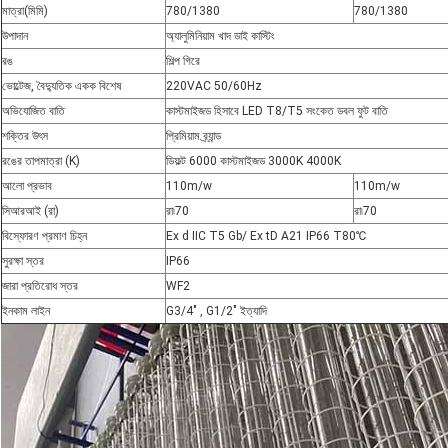
মাত্রা(মিমি)
780/1380
780/1380
উপাদান
অ্যালুমিনিয়াম খাদ ডাই কাস্টিং
রঙ
শিল্প গিরে
ভোল্টেজ, বৈদ্যুতিক একক বিশেষ
220VAC 50/60Hz
অভিযোজিত বাতি
কাস্টমাইজড হিসাবে LED T8/T5 সংকেত ডবল ফুট বাতি
শক্তির উৎস
প্রিমিয়াম ব্র্যান্ড
রঙের তাপমাত্রা (K)
ডিফল্ট 6000 কাস্টমাইজড 3000K 4000K
আলো প্রভাব
110m/w
110m/w
সিআরআই (রা)
রা
৷
70
রা
৷
70
বিস্ফোরণ প্রমাণ চিহ্ন
Ex d IIC T5 Gb/ Ex tD A21 IP66 T80℃
সুরক্ষা স্তর
IP66
জারা প্রতিরোধ স্তর
WF2
ইনকাম লাইন
G3/4" , G1/2" ইত্যাদি