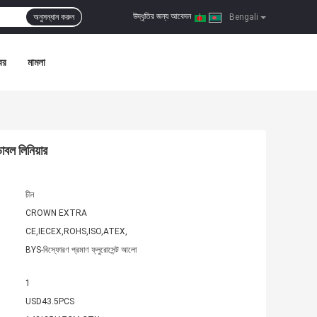
উদ্ধৃতির জন্য আবেদন
অনুসন্ধান করুন
|
Bengali
বর
মামলা
বল লিনিয়ার
চীন
CROWN EXTRA
CE,IECEX,ROHS,ISO,ATEX,
BYS-বিস্ফোরণ প্রমাণ ফ্লুরোসেন্ট আলো
1
USD43.5PCS