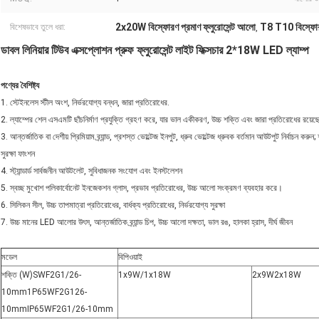
2x20W বিস্ফোরণ প্রমাণ ফ্লুরোসেন্ট আলো
T8 T10 বিস্ফোরণ
বিশেষভাবে তুলে ধরা:
,
ডাবল লিনিয়ার টিউব এক্সপ্লোশন প্রুফ ফ্লুরোসেন্ট লাইট ফিক্সচার 2*18W LED ল্যাম্প
পণ্যের বৈশিষ্ট্য
1. স্টেইনলেস স্টীল অংশ, নির্ভরযোগ্য বন্ধন, জারা প্রতিরোধের.
2. ল্যাম্পের শেল এসএমটি ছাঁচনির্মাণ প্রযুক্তি গ্রহণ করে, যার ভাল একীকরণ, উচ্চ শক্তি এবং জারা প্রতিরোধের রয়ে
3. আন্তর্জাতিক বা দেশীয় প্রিমিয়াম ব্র্যান্ড, প্রশস্ত ভোল্টেজ ইনপুট, ধ্রুব ভোল্টেজ ধ্রুবক বর্তমান আউটপুট নির্বাচন কর
সুরক্ষা ফাংশন
4. স্ট্যান্ডার্ড সার্বজনীন আউটলেট, সুবিধাজনক সংযোগ এবং ইনস্টলেশন
5. স্বচ্ছ মুখোশ পলিকার্বোনেট ইনজেকশন গ্লাস, প্রভাব প্রতিরোধের, উচ্চ আলো সংক্রমণ ব্যবহার করে।
6. সিলিকন সীল, উচ্চ তাপমাত্রা প্রতিরোধের, বার্ধক্য প্রতিরোধের, নির্ভরযোগ্য সুরক্ষা
7. উচ্চ মানের LED আলোর উৎস, আন্তর্জাতিক ব্র্যান্ড চিপ, উচ্চ আলো দক্ষতা, ভাল রঙ, হালকা হ্রাস, দীর্ঘ জীবন
মডেল
বিপিওয়াই
শক্তি (W
)
SWF2G1/26-
1x9W/1x18W
2x9W2x18W
10mm1P65WF2G126-
10mmIP65WF2G1/26-10mm