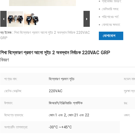
প্যাকেজিং বিবরণ:
ডেলিভারি সময়:
পরিশোধের শর্ত:
যোগানের ক্ষমতা:
বড় ইমেজ :
শিখা বিস্ফোরণ প্রমাণ আলো সুইচ 2 অবস্থান নির্বাচক 220VAC
যোগাযোগ
GRP
শিখা বিস্ফোরণ প্রমাণ আলো সুইচ 2 অবস্থান নির্বাচক 220VAC GRP
বিবরণ
পণ্যের নাম:
বিস্ফোরণ প্রমাণ সুইচ
মডেল নাম্
রেটেড ভোল্টেজ:
220VAC
সুরক্ষা স্
উপাদান:
জিআরপি/ইঞ্জিনিয়ারিং প্লাস্টিক
রঙ:
উদ্দেশ্যে ব্যবহার:
জোন 1 এবং 2, জোন 21 এবং 22
ওজন:
অপারেটিং তাপমাত্রা:
-30°C ~+45°C