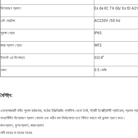
বিস্ফোরণ প্রমাণ:
Ex de IIC T6 Gb/ Ex tD A2
রেট ভোল্টেজ:
AC220V /50 Hz
সুরক্ষা গ্রেড:
IP65
জারা প্রমাণ গ্রেড:
WF2
ইনলেট এর বিশেষত্ব:
G3/4''
ওজন:
0.5 কেজি
বৈশিষ্ট্য:
এনক্লোজারটি বর্ধিত সুরক্ষা কাঠামোর, কঠোর ইঞ্জিনিয়ারিং প্লাস্টিক থেকে তৈরি, স্ট্যাটি ইলেক্ট্রিসিটি প্রতিরোধ, প্রভাব 
অন্তর্নির্মিত বিস্ফোরণ প্রমাণ বোতাম এবং কঠিন খাদ নির্ভরযোগ্য হতে নিশ্চিত করতে গুই ক্র্যাফ গ্রহণ করে।
জল-প্রমাণ, ধুলো-প্রমাণ, জারা-প্রমাণ
নালী তারের বা তারের তারের.