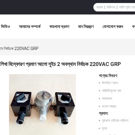
ভিডিও
আমাদের সম্পর্কে
কারখানা ভ্রমণ
মান নিয়ন্ত্রণ
যোগাযোগ করুন
খ
্থান নির্বাচক 220VAC GRP
শিখা বিস্ফোরণ প্রমাণ আলো সুইচ 2 অবস্থান নির্বাচক 220VAC GRP
পণ্যের বিবরণ:
উৎপত্তি স্থল:
পরিচিতিমুলক নাম:
সাক্ষ্যদান:
মডেল নম্বার:
প্রদান:
ন্যূনতম চাহিদার পরিমাণ:
মূল্য: