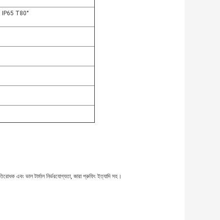
1 IP65 T80°
প্রতিরোধক এবং ভাল টার্মাল নির্ভরযোগ্যতা, জারা প্রুফিং ইত্যাদি সহ।