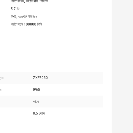
শক্ত কাগজ, কাঠের বাক্স, প্যালেট
5-7 দিন
টি/টি, ওয়েস্টার্ন ইউনিয়ন
প্রতি মাসে 100000 পিসি
বার:
ZXF8030
তর:
IP65
কালো
0.5 কেজি