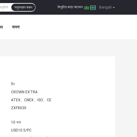
উদ্ধৃতির জন্য আবেদন
অনুসন্ধান করুন
|
Bengali
বর
মামলা
চীন
CROWN EXTRA
ATEX、CNEX、ISO、CE
ZXF8030
10 খানা
USD10.5/PC