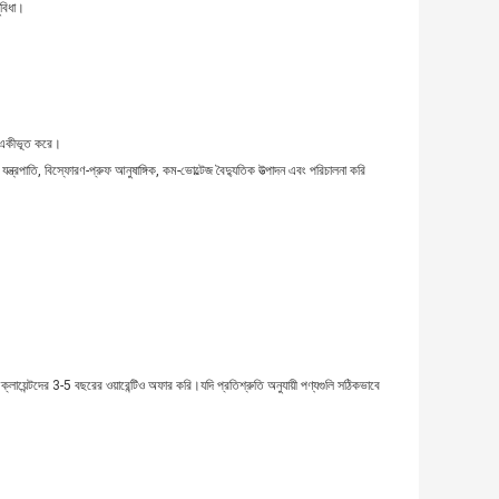
ুবিধা।
কে একীভূত করে।
ন্ত্রপাতি, বিস্ফোরণ-প্রুফ আনুষাঙ্গিক, কম-ভোল্টেজ বৈদ্যুতিক উত্পাদন এবং পরিচালনা করি
়েন্টদের 3-5 বছরের ওয়ারেন্টিও অফার করি।যদি প্রতিশ্রুতি অনুযায়ী পণ্যগুলি সঠিকভাবে