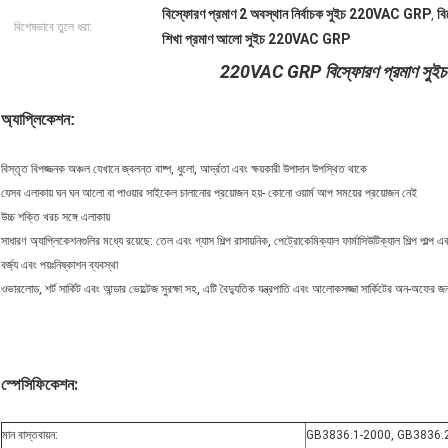
বিস্ফোরণ প্রমাণ 2 অবস্থান নির্বাচক সুইচ 220VAC GRP
বি
,
বিশেষভাবে তুলে ধরা:
শিখা প্রমাণ আলো সুইচ 220VAC GRP
220VAC GRP বিস্ফোরণ প্রমাণ সুইচ 2 
অ্যাপ্লিকেশন:
বিস্তৃত বিপজ্জনক অঞ্চল যেখানে জ্বলন্ত বাষ্প, ধুলো, আর্দ্রতা এবং ক্ষয়কারী উপাদান উপস্থিত থাকে
যেসব এলাকায় ঘন ঘন আলো বা পাওয়ার সাইকেল চালানোর প্রয়োজন হয়- কোনো ওয়ার্ম আপ সময়ের প্রয়োজন নেই
উচ্চ শক্তি খরচ সঙ্গে এলাকায়
সাধারণ অ্যাপ্লিকেশনগুলির মধ্যে রয়েছে: তেল এবং গ্যাস শিল্প রাসায়নিক, পেট্রোকেমিক্যাল ফার্মাসিউটিক্যাল শিল্প পাল্প 
বর্জ্য এবং পয়ঃনিষ্কাশন ব্যবস্থা
ওভারলোড, শর্ট সার্কিট এবং আন্ডার ভোল্টেজ সুরক্ষা সহ, এটি বৈদ্যুতিক যন্ত্রপাতি এবং আলোকসজ্জা সার্কিটের অন-অফের জন্
স্পেসিফিকেশন:
মান বাস্তবায়ন:
GB3836.1-2000, GB3836.2