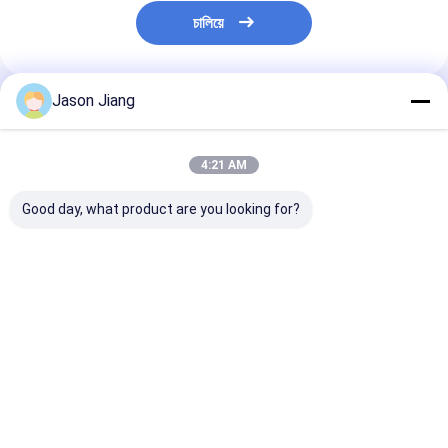
চালিয়ে
Jason Jiang
প্রস্তাবিত পণ্য
4:21 AM
Good day, what product are you looking for?
ধুলো-প্রতিরোধী নির্মাণ এবং
শিল্প বৈদ্যুতিক সিস্টেমে দীর্ঘস্থায়ী
IP66 বিস্ফোরণ প্রতি
নিরাপত্তা সম্মতির জন্য IP66
ব্যবহারের জন্য ডিজাইন করা 9
220V 380V ভোল্টে
রেটিং সহ এক্স মার্কিং এক্স ডিবি
মিমি 13 মিমি 5 স্পার্ক প্রুফ টগল
সংখ্যা ভারী দায়িত্ব বি
IIC T6 Gb বিস্ফোরণ-
সুইচ 10A কারেন্ট
প্রতিরোধী শিল্প নিয়ন্ত্
প্রতিরোধী সুইচ
ভালো দাম
ভালো দাম
ভালো দাম