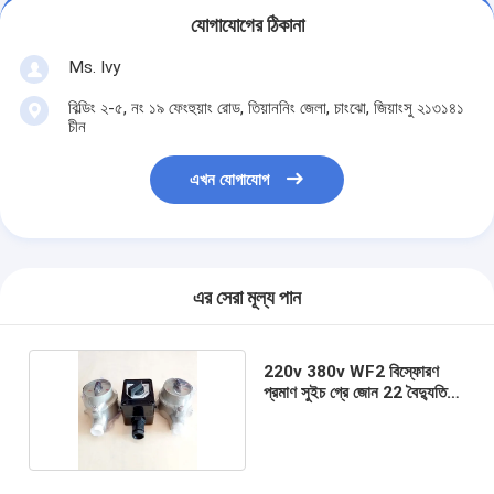
যোগাযোগের ঠিকানা
Ms. Ivy
বিল্ডিং ২-৫, নং ১৯ ফেংহুয়াং রোড, তিয়াননিং জেলা, চাংঝো, জিয়াংসু ২১৩১৪১
চীন
এখন যোগাযোগ
এর সেরা মূল্য পান
220v 380v WF2 বিস্ফোরণ
প্রমাণ সুইচ গ্রে জোন 22 বৈদ্যুতিক
নির্বাচক