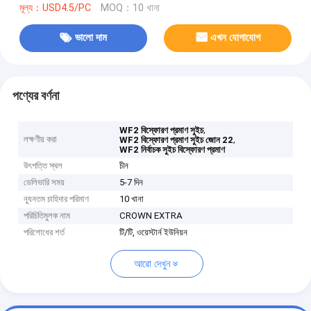
মূল্য：USD4.5/PC
MOQ：10 খানা
ভালো দাম
এখন যোগাযোগ
পণ্যের বর্ণনা
,
WF2 বিস্ফোরণ প্রমাণ সুইচ
লক্ষণীয় করা
,
WF2 বিস্ফোরণ প্রমাণ সুইচ জোন 22
WF2 নির্বাচক সুইচ বিস্ফোরণ প্রমাণ
উৎপত্তি স্থল
চীন
ডেলিভারি সময়
5-7 দিন
ন্যূনতম চাহিদার পরিমাণ
10 খানা
পরিচিতিমুলক নাম
CROWN EXTRA
পরিশোধের শর্ত
টি/টি, ওয়েস্টার্ন ইউনিয়ন
আরো দেখুন