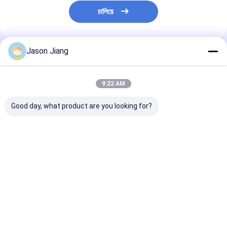
চালিয়ে
Jason Jiang
প্রস্তাবিত পণ্য
9:22 AM
Good day, what product are you looking for?
ফ্লেমপ্রুফ লিনিয়ার ফিক্সচার
ফ্লেমপ্রুফ লিনিয়ার ফিক্সচার
পেট্রোকেমিক্যাল শিল্প 
IP66 WF2 আবহাওয়া
IP66 WF2 আবহাওয়া
জন্য হ্যাজার্ডাস এরিয়া
প্রতিরোধের মান, Ex Tb IIIC
প্রতিরোধের মান, Ex Tb IIIC
লুমিনায়ার IP66 W
T80°C Db রাসায়নিক জটিল
T80°C Db রাসায়নিক জটিল
এনভায়রনমেন্টাল রেটি
স্থানগুলির জন্য চিহ্নিত আলো
স্থানগুলির জন্য চিহ্নিত আলো
IIIC T80°C Db সার
ভালো দাম
ভালো দাম
ভালো দাম
স্ট্রিপ লাইট