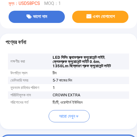
মূল্য：USD58PCS
MOQ：1
ভালো দাম
এখন যোগাযোগ
পণ্যের বর্ণনা
,
LED সিলিং ফ্ল্যামপ্রুফ ফ্লুরোসেন্ট লাইট
লক্ষণীয় করা
,
ফ্লেমপ্রুফ ফ্লুরোসেন্ট লাইট 0.6m
1350Lm বিস্ফোরণ প্রুফ ফ্লুরোসেন্ট লাইট
উৎপত্তি স্থল
চীন
ডেলিভারি সময়
5-7 কাজের দিন
ন্যূনতম চাহিদার পরিমাণ
1
পরিচিতিমুলক নাম
CROWN EXTRA
পরিশোধের শর্ত
টি/টি, ওয়েস্টার্ন ইউনিয়ন
আরো দেখুন