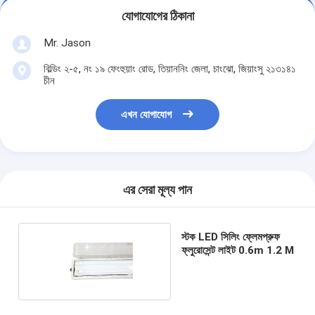
যোগাযোগের ঠিকানা
Mr. Jason
বিল্ডিং ২-৫, নং ১৯ ফেংহুয়াং রোড, তিয়াননিং জেলা, চাংঝো, জিয়াংসু ২১৩১৪১
চীন
এখন যোগাযোগ
এর সেরা মূল্য পান
স্টক LED সিলিং ফ্লেমপ্রুফ
ফ্লুরোসেন্ট লাইট 0.6m 1.2 M