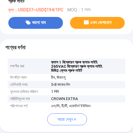
প্রুফ লাইট
মূল্য：USD$37~USD$194/1PC
MOQ：1 পিসি
ভালো দাম
এখন যোগাযোগ
পণ্যের বর্ণনা
,
ক্লাস 1 বিস্ফোরণ প্রুফ ফ্লাড লাইট
লক্ষণীয় করা
,
265VAC বিস্ফোরণ প্রুফ ফ্লাড লাইট
ডিভি2 ফ্লেম প্রুফ লাইট
উৎপত্তি স্থল
চীন, জিয়াংসু
ডেলিভারি সময়
5-8 কাজের দিন
ন্যূনতম চাহিদার পরিমাণ
1 পিসি
পরিচিতিমুলক নাম
CROWN EXTRA
পরিশোধের শর্ত
এল/সি, টি/টি, ওয়েস্টার্ন ইউনিয়ন
আরো দেখুন