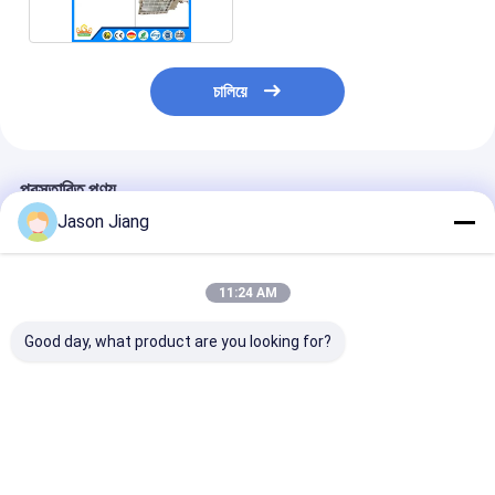
চালিয়ে
প্রস্তাবিত পণ্য
Jason Jiang
11:24 AM
Good day, what product are you looking for?
এক্স মার্ক এক্স ডিবি আইআইসি
Marine Grade
সার্টিফাইড ATEX 
টি৪ জিবি বিস্ফোরণ প্রমাণ
Aluminum
বিস্ফোরণ প্রমাণ নিষ্ক
নিষ্কাশন পাখা ১৪৫০ আরপিএম,
Intrinsically Safe Air
ফ্যান, ব্যাস 200 থ
৯০-১৫০০ ওয়াট টেকসই
Blower Certified
মিমি এবং CFM পরিসীম
বায়ুচলাচল পাখা বিপদজনক
ATEX CNEX Ideal for
ঘন্টায় 2000 থেকে
ভালো দাম
ভালো দাম
ভালো দাম
স্থানগুলির জন্য
Hazardous Area
ঘন মিটার