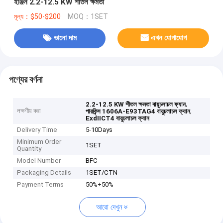
ইঞ্জিন 2.2-12.5 KW শীতল ক্ষমতা
মূল্য：$50-$200
MOQ：1SET
ভালো দাম
এখন যোগাযোগ
পণ্যের বর্ণনা
,
2.2-12.5 KW শীতল ক্ষমতা বায়ুচলাচল ফ্যান
লক্ষণীয় করা
,
পারকিন্স 1606A-E93TAG4 বায়ুচলাচল ফ্যান
ExdIICT4 বায়ুচলাচল ফ্যান
Delivery Time
5-10Days
Minimum Order
1SET
Quantity
Model Number
BFC
Packaging Details
1SET/CTN
Payment Terms
50%+50%
আরো দেখুন