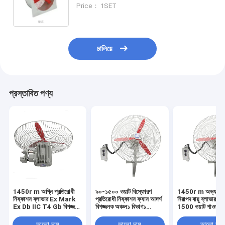
শীতল ক্ষমতা
Price： 1SET
চালিয়ে
প্রস্তাবিত পণ্য
1450r m অগ্নি প্রতিরোধী
৯০-১৫০০ ওয়াট বিস্ফোরণ
1450r m অভ্যন্তর
নিষ্কাশন ব্লাভার Ex Mark
প্রতিরোধী নিষ্কাশন ফ্যান আদর্শ
নিরাপদ বায়ু ব্লাভার 9
Ex Db IIC T4 Gb বিপজ্জনক
বিপজ্জনক অঞ্চল১ বিভাগ১
1500 ওয়াট পাওয়ার 
এলাকার জন্য বিস্ফোরণ
আইপি৫৪ ডাব্লুএফ২ শিল্প
করে বিপজ্জনক শিল্প পরি
প্রতিরোধী বায়ুচলাচল ফ্যান শিল্প
ফ্যানের জন্য সুরক্ষা ডিগ্রি
ডিজাইন করা
ভালো দাম
ভালো দাম
ভালো দাম