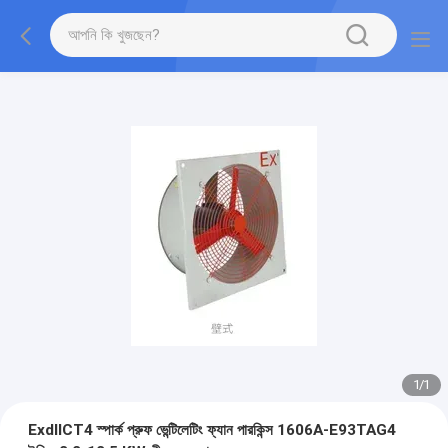
1
/
1
ExdIICT4 স্পার্ক প্রুফ ভেন্টিলেটিং ফ্যান পারকিন্স 1606A-E93TAG4