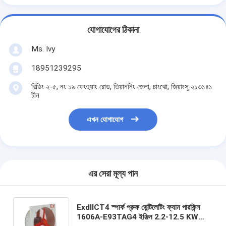
যোগাযোগের ঠিকানা
Ms. Ivy
18951239295
বিল্ডিং ২-৫, নং ১৯ ফেংহুয়াং রোড, তিয়াননিং জেলা, চাংঝো, জিয়াংসু ২১৩১৪১
চীন
এখন যোগাযোগ
এর সেরা মূল্য পান
ExdIICT4 স্পার্ক প্রুফ ভেন্টিলেটিং ফ্যান পারকিন্স
1606A-E93TAG4 ইঞ্জিন 2.2-12.5 KW