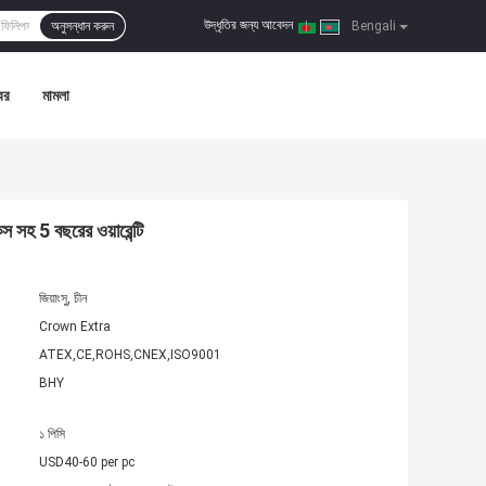
উদ্ধৃতির জন্য আবেদন
অনুসন্ধান করুন
|
Bengali
বর
মামলা
স সহ 5 বছরের ওয়ারেন্টি
জিয়াংসু, চীন
Crown Extra
ATEX,CE,ROHS,CNEX,ISO9001
BHY
১ পিসি
USD40-60 per pc