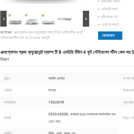
প্যাকেজিং বিবরণ:
ডেলিভারি সময়:
পরিশোধের শর্ত:
যোগানের ক্ষমতা:
বড় ইমেজ :
এক্সপ্লোশন প্রুফ ফ্লুরোসেন্ট ল্যাম্প টি 8 এলইডি টিউব 4 ফুট
যোগাযোগ
স্টেইনলেস স্টীল কেস সহ 5 বছরের ওয়ারেন্টি
এক্সপ্লোশন প্রুফ ফ্লুরোসেন্ট ল্যাম্প টি 8 এলইডি টিউব 4 ফুট স্টেইনলেস স্টীল কেস সহ 5 
বিবরণ
ব্র্যান্ড:
ক্রাউন এক্সট্রা
পণ্যের না
হাউজিং:
ইস্পাত
সিআরআই
কার্যকারিতা:
100LM/W
প্রত্যয়িত
5500-6500K, অন্যান্য রঙের তাপমাত্রা কাস্টমাইজ করা
সিসিটি:
রশ্মির কো
যেতে পারে
মাউন্টিং:
সিলিং, ওয়াল, ফ্ল্যাঞ্জ, দুল