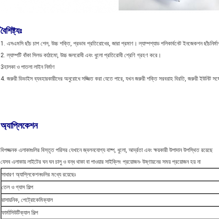
বৈশিষ্ট্যঃ
1. এসএমসি ছাঁচ চাপ শেল, উচ্চ শক্তি, প্রভাব প্রতিরোধের, জারা প্রমাণ। ল্যাম্পশ্যাড পলিকার্বনেট ইনজেকশন ছাঁচনি
2. ল্যাম্পটি বাঁকা সিলড কাঠামো, উচ্চ জলরোধী এবং ধুলো প্রতিরোধী শ্রেণি গ্রহণ করে।
3হালকা ও পাতলা লাইন নির্মাণ
4. জরুরী ডিভাইস ব্যবহারকারীদের অনুরোধে সজ্জিত করা যেতে পারে, যখন জরুরী শক্তি সরবরাহ বিরতি, জরুরী ইউনিট সঙ্গে ফ
অ্যাপ্লিকেশন
বিপজ্জনক এলাকাগুলির বিস্তৃত পরিসর যেখানে জ্বলনযোগ্য বাষ্প, ধুলো, আর্দ্রতা এবং ক্ষয়কারী উপাদান উপস্থিত রয়েছে
যেসব এলাকায় লাইটের ঘন ঘন চালু ও বন্ধ থাকা বা পাওয়ার সাইক্লিং প্রয়োজন- উষ্ণায়নের সময় প্রয়োজন হয় না
সাধারণ অ্যাপ্লিকেশনগুলির মধ্যে রয়েছেঃ
তেল ও গ্যাস শিল্প
রাসায়নিক, পেট্রোকেমিক্যাল
ফার্মাসিউটিক্যাল শিল্প