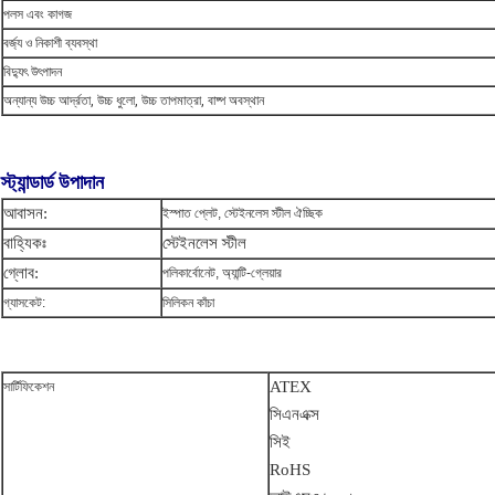
পলস এবং কাগজ
বর্জ্য ও নিকাশী ব্যবস্থা
বিদ্যুৎ উৎপাদন
অন্যান্য উচ্চ আর্দ্রতা, উচ্চ ধুলো, উচ্চ তাপমাত্রা, বাষ্প অবস্থান
স্ট্যান্ডার্ড উপাদান
আবাসন:
ইস্পাত প্লেট, স্টেইনলেস স্টীল ঐচ্ছিক
বাহ্যিকঃ
স্টেইনলেস স্টীল
গ্লোব:
পলিকার্বোনেট, অ্যান্টি-গ্লেয়ার
গ্যাসকেট:
সিলিকন কাঁচা
ATEX
সার্টিফিকেশন
সিএনএক্স
সিই
RoHS