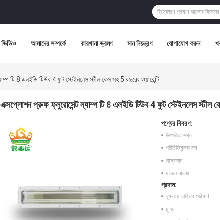
ভিডিও
আমাদের সম্পর্কে
কারখানা ভ্রমণ
মান নিয়ন্ত্রণ
যোগাযোগ করুন
খ
ল্যাম্প টি 8 এলইডি টিউব 4 ফুট স্টেইনলেস স্টীল কেস সহ 5 বছরের ওয়ারেন্টি
এক্সপ্লোশন প্রুফ ফ্লুরোসেন্ট ল্যাম্প টি 8 এলইডি টিউব 4 ফুট স্টেইনলেস স্টীল কে
পণ্যের বিবরণ:
উৎপত্তি স্থল:
পরিচিতিমুলক নাম:
সাক্ষ্যদান:
মডেল নম্বার:
প্রদান:
ন্যূনতম চাহিদার পরিমাণ:
মূল্য: