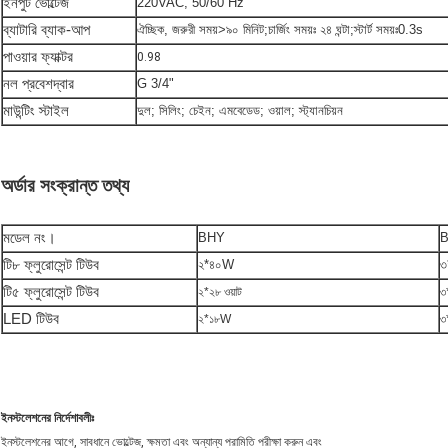
ইনপুট ভোল্টেজ
220VAC, 50/60 Hz
ব্যাটারি ব্যাক-আপ
ঐচ্ছিক, জরুরী সময়>৯০ মিনিট;চার্জিং সময়ঃ ২৪ ঘন্টা;স্টার্ট সময়ঃ0.3s
পাওয়ার ফ্যাক্টর
0.98
নল প্রবেশদ্বার
G 3/4"
মাউন্টিং স্টাইল
দুল; সিলিং; চেইন; এমবেডেড; ওয়াল; স্ট্যানচিয়ন
অর্ডার সংক্রান্ত তথ্য
মডেল নং।
BHY
B
টি৮ ফ্লুরোসেন্ট টিউব
২*৪০W
৩
টি৫ ফ্লুরোসেন্ট টিউব
২*২৮ ওয়াট
৩
LED টিউব
২*১৮W
৩
ইনস্টলেশনের নির্দেশাবলীঃ
ইনস্টলেশনের আগে, সাবধানে ভোল্টেজ, ক্ষমতা এবং অন্যান্য পরামিতি পরীক্ষা করুন এবং