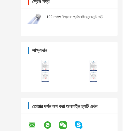
শ্রেষ্ঠ পণ্য
100lm/w বিস্ফোরণ প্রতিরোধী ফ্লুরোসেন্ট লাইট
সাক্ষ্যদান
তোমার দর্শন লগ করা অনলাইন চ্যাট এখন