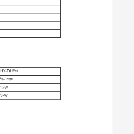
HY-Tri টিউব
*৪০ ওয়াট
*২৮W
*১৮W