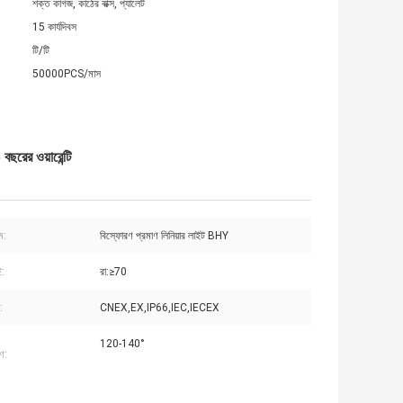
শক্ত কাগজ, কাঠের বাক্স, প্যালেট
15 কার্যদিবস
টি/টি
50000PCS/মাস
বছরের ওয়ারেন্টি
ম:
বিস্ফোরণ প্রমাণ লিনিয়ার লাইট BHY
:
রা:≥70
:
CNEX,EX,IP66,IEC,IECEX
120-140°
ণ: