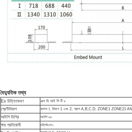
বৈদ্যুতিক তথ্য
Ex চিহ্নিতকরণ
এক্স ডি আই সি টি ৬
শ্রেণীবিভাগ
ক্লাস I, বিভাগ 1 এবং 2, গ্রুপ A,B,C,D; ZONE1 ZONE21 A
আইপি ডিগ্রি
আইপি ৬৬
ক্ষয় প্রতিরোধী
ডব্লিউএফ২