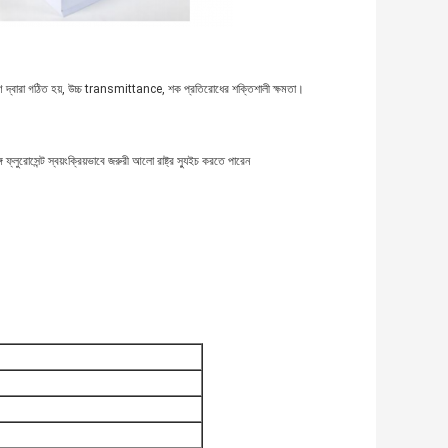
র্মাণ দ্বারা গঠিত হয়, উচ্চ transmittance, শক প্রতিরোধের শক্তিশালী ক্ষমতা।
্লুরোসেন্ট স্বয়ংক্রিয়ভাবে জরুরী আলো রাষ্ট্র স্যুইচ করতে পারেন