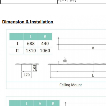
আইএসও ৯০০১