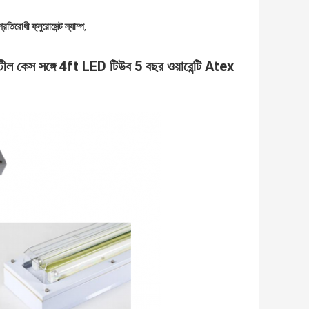
্রতিরোধী ফ্লুরোসেন্ট ল্যাম্প
,
স্টীল কেস সঙ্গে 4ft LED টিউব 5 বছর ওয়ারেন্টি Atex