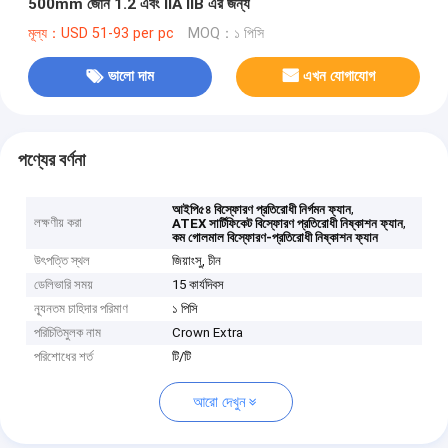
500mm জোন 1.2 এবং IIA IIB এর জন্য
মূল্য：USD 51-93 per pc
MOQ：১ পিসি
ভালো দাম
এখন যোগাযোগ
পণ্যের বর্ণনা
,
আইপি৫৪ বিস্ফোরণ প্রতিরোধী নির্গমন ফ্যান
লক্ষণীয় করা
,
ATEX সার্টিফিকেট বিস্ফোরণ প্রতিরোধী নিষ্কাশন ফ্যান
কম গোলমাল বিস্ফোরণ-প্রতিরোধী নিষ্কাশন ফ্যান
উৎপত্তি স্থল
জিয়াংসু, চীন
ডেলিভারি সময়
15 কার্যদিবস
ন্যূনতম চাহিদার পরিমাণ
১ পিসি
পরিচিতিমুলক নাম
Crown Extra
পরিশোধের শর্ত
টি/টি
আরো দেখুন