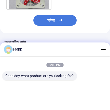
জন্য
চালিয়ে
প্রস্তাবিত পণ্য
Frank
9:03 PM
Good day, what product are you looking for?
1450r m অগ্নি প্রতিরোধী
৯০-১৫০০ ওয়াট বিস্ফোরণ
1450r m অভ্যন্তর
নিষ্কাশন ব্লাভার Ex Mark
প্রতিরোধী নিষ্কাশন ফ্যান আদর্শ
নিরাপদ বায়ু ব্লাভার 9
Ex Db IIC T4 Gb বিপজ্জনক
বিপজ্জনক অঞ্চল১ বিভাগ১
1500 ওয়াট পাওয়ার 
এলাকার জন্য বিস্ফোরণ
আইপি৫৪ ডাব্লুএফ২ শিল্প
করে বিপজ্জনক শিল্প পরি
প্রতিরোধী বায়ুচলাচল ফ্যান শিল্প
ফ্যানের জন্য সুরক্ষা ডিগ্রি
ডিজাইন করা
ভালো দাম
ভালো দাম
ভালো দাম