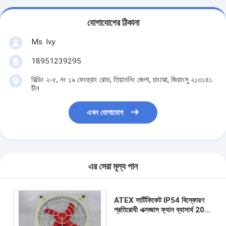
যোগাযোগের ঠিকানা
Ms. Ivy
18951239295
বিল্ডিং ২-৫, নং ১৯ ফেংহুয়াং রোড, তিয়াননিং জেলা, চাংঝো, জিয়াংসু ২১৩১৪১
চীন
এখন যোগাযোগ
এর সেরা মূল্য পান
ATEX সার্টিফিকেট IP54 বিস্ফোরণ
প্রতিরোধী এক্সজাস ফ্যান ব্যাসার্ধ 200-
500mm জোন 1.2 এবং IIA IIB এর