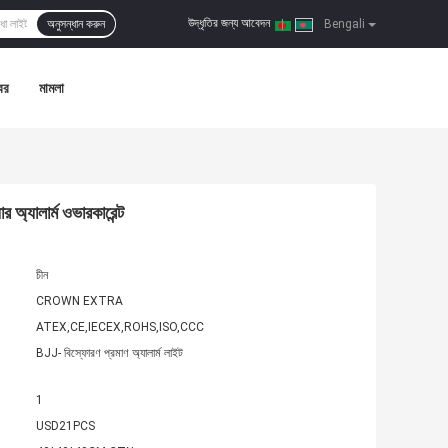
উদ্ধৃতির জন্য আবেদন
অনুসন্ধান করুন
|
Bengali
বর
মামলা
 অ্যালার্ম ওভারকারেন্ট
চীন
CROWN EXTRA
ATEX,CE,IECEX,ROHS,ISO,CCC
BJJ- বিস্ফোরণ প্রমাণ অ্যালার্ম লাইট
1
USD21PCS