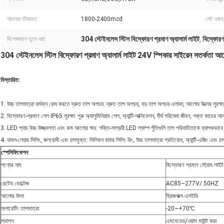
আলোর তীব্রতা:
1800-2400mcd
নেট ওজন
304 স্টেইনলেস স্টিল বিস্ফোরণ প্রমাণ অ্যালার্ম লাইট
বিস্ফোরণ
বিশেষভাবে তুলে ধরা:
,
304 স্টেইনলেস স্টিল বিস্ফোরণ প্রমাণ অ্যালার্ম লাইট 24V স্পিকার সাইরেন সতর্কতা আ
বিস্তারিত:
1. উচ্চ তাপমাত্রা বার্ধক্য রোধ করতে দ্রুত তাপ অপচয়: দ্রুত তাপ অপচয়, বড় তাপ অপচয় এলাকা, আলোর উত্সের সুরক্ষা, উ
2. বিস্ফোরণ-প্রমাণ শেল IP65 সুরক্ষা: পুরু অ্যালুমিনিয়াম শেল, অ্যান্টি-অক্সিডেশন, দীর্ঘ পরিষেবা জীবন, শক্ত কাচের 
3. LED প্যাচ উচ্চ উজ্জ্বলতা এবং কম আলোর ক্ষয়: শক্তি-সাশ্রয়ী LED ল্যাম্প পুঁতিগুলি তাপ পরিবাহিতাকে ব্যাপকভা
4. ডাবল-লেয়ার সিলিং, জলরোধী এবং চাপমুক্ত: সিলিকন রাবার সিলিং রিং, উচ্চ তাপমাত্রা প্রতিরোধ, অ্যান্টি-এজিং এবং 
স্পেসিফিকেশন
পণ্যের নাম
বিস্ফোরণ প্রমাণ স্ট্রোব লাইট 
রেটেড ভোল্টেজ
AC85~277V/ 50HZ
আলোর উৎস
ব্রিজলাক্স এলইডি
অপারেটিং তাপমাত্রা
-20~+70℃
স্থাপন
এমবেডেড/ওয়াল মাউন্ট করা