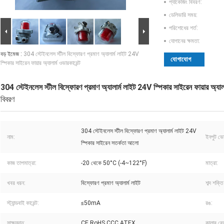
প্যাকেজিং বিবরণ:
ডেলিভারি সময়:
পরিশোধের শর্ত:
যোগানের ক্ষমতা:
বড় ইমেজ :
304 স্টেইনলেস স্টীল বিস্ফোরণ প্রমাণ অ্যালার্ম লাইট 24V
যোগাযোগ
স্পিকার সাইরেন ফায়ার অ্যালার্ম ওভারকারেন্ট
304 স্টেইনলেস স্টীল বিস্ফোরণ প্রমাণ অ্যালার্ম লাইট 24V স্পিকার সাইরেন ফায়ার অ্যালার
বিবরণ
304 স্টেইনলেস স্টীল বিস্ফোরণ প্রমাণ অ্যালার্ম লাইট 24V
নাম:
ইনপুট ভো
স্পিকার সাইরেন সতর্কতা আলো
কাজ তাপমাত্রা:
-20 থেকে 50°C (-4~122°F)
মাত্রা:
খবর ধরন:
বিস্ফোরণ প্রমাণ অ্যালার্ম লাইট
শব্দ শক্তি
স্ট্যান্ডবাই কারেন্ট:
≤50mA
রঙ:
সাক্ষ্যদান:
CE,RoHS,CCC,ATEX
কালার রেন্