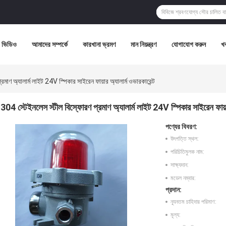
ভিডিও
আমাদের সম্পর্কে
কারখানা ভ্রমণ
মান নিয়ন্ত্রণ
যোগাযোগ করুন
খ
মাণ অ্যালার্ম লাইট 24V স্পিকার সাইরেন ফায়ার অ্যালার্ম ওভারকারেন্ট
304 স্টেইনলেস স্টীল বিস্ফোরণ প্রমাণ অ্যালার্ম লাইট 24V স্পিকার সাইরেন ফায়ার
পণ্যের বিবরণ:
উৎপত্তি স্থল:
পরিচিতিমুলক নাম:
সাক্ষ্যদান:
মডেল নম্বার:
প্রদান:
ন্যূনতম চাহিদার পরিমাণ:
মূল্য: