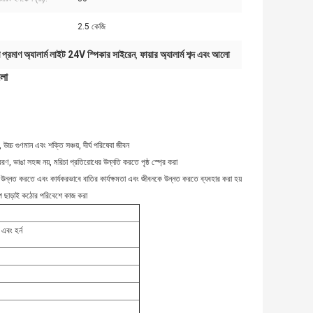
:
2.5 কেজি
 প্রমাণ অ্যালার্ম লাইট 24V স্পিকার সাইরেন
ফায়ার অ্যালার্ম শব্দ এবং আলো
,
লো
চ্চ গুণমান এবং শক্তি সঞ্চয়, দীর্ঘ পরিষেবা জীবন
আবরণ, ভাঙা সহজ নয়, মরিচা প্রতিরোধের উন্নতি করতে পৃষ্ঠ স্প্রে করা
বে উন্নত করতে এবং কার্যকরভাবে বাতির কার্যক্ষমতা এবং জীবনকে উন্নত করতে ব্যবহার করা হয়
চাপ ছাড়াই কঠোর পরিবেশে কাজ করা
এবং হর্ন