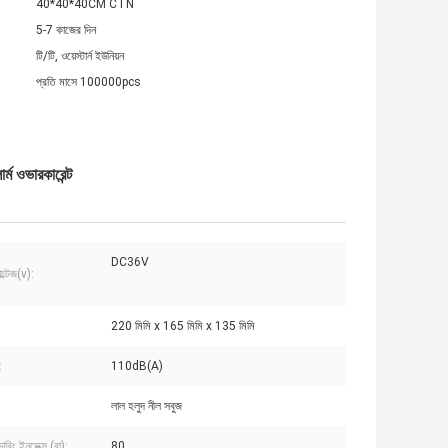
40*40*40CM CTN
5-7 কাজের দিন
টি/টি, ওয়েস্টার্ন ইউনিয়ন
প্রতি মাসে 100000pcs
্ম ওভারকারেন্ট
DC36V
ল্টেজ(v):
220 মিমি x 165 মিমি x 135 মিমি
:
110dB(A)
লাল হলুদ নীল সবুজ
ডারিং ইনডেক্স (রা):
80