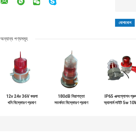
অন্যান্য পণ্যসমূহ
12v 24v 36V কয়লা
180dB নিরাপত্তা
IP65 এক্সপ্লোশন প্রু
খনি বিস্ফোরণ প্রমাণ
সতর্কতা বিস্ফোরণ প্রমাণ
অ্যালার্ম লাইট 5w 1
অ্যালার্ম লাইট অ্যালুমিনিয়াম
অ্যালার্ম লাইট সোলার
ওয়াটারপ্রুফ ফায়ার হ্যাজা
অ্যালয় LED স্ট্রোব
এভিয়েশন সতর্কতা টেম্পারড
প্লেস
সাউন্ডার
গ্লাস কভার