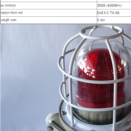
রঙ তাপমাত্রা
3000~6000K+/-
প্রাক্তন বিভাগ মার্ক
Exd II C T6 Gb
ওয়ারেন্টি মেয়াদ
5 বছর