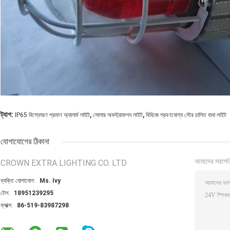
,
,
ট্যাগ:
IP65 বিস্ফোরণ প্রমাণ অ্যালার্ম লাইট
সোলার অবস্ট্রাকশন লাইট
বিবিজে শ্রবণযোগ্য সৌর চালিত বাধা লাইট
যোগাযোগের ঠিকানা
আমাদের সরাসর
CROWN EXTRA LIGHTING CO. LTD
ব্যক্তি যোগাযোগ:
Ms. Ivy
টেল:
18951239295
ফ্যাক্স:
86-519-83987298