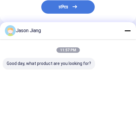
চালিয়ে
Jason Jiang
প্রস্তাবিত পণ্য
11:57 PM
Good day, what product are you looking for?
ধুলো-প্রতিরোধী নির্মাণ এবং
শিল্প বৈদ্যুতিক সিস্টেমে দীর্ঘস্থায়ী
IP66 বিস্ফোরণ প্রতি
নিরাপত্তা সম্মতির জন্য IP66
ব্যবহারের জন্য ডিজাইন করা 9
220V 380V ভোল্টে
রেটিং সহ এক্স মার্কিং এক্স ডিবি
মিমি 13 মিমি 5 স্পার্ক প্রুফ টগল
সংখ্যা ভারী দায়িত্ব বি
IIC T6 Gb বিস্ফোরণ-
সুইচ 10A কারেন্ট
প্রতিরোধী শিল্প নিয়ন্ত্
প্রতিরোধী সুইচ
ভালো দাম
ভালো দাম
ভালো দাম