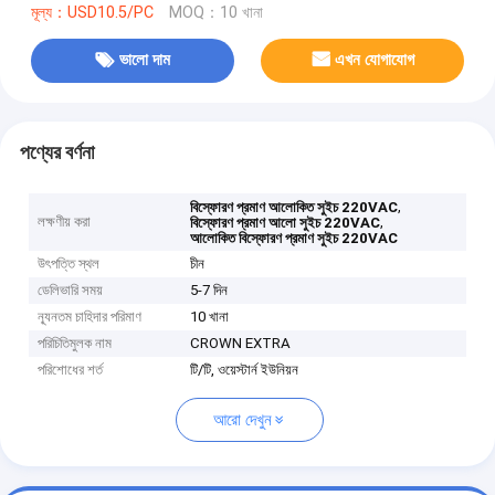
মূল্য：USD10.5/PC
MOQ：10 খানা
ভালো দাম
এখন যোগাযোগ
পণ্যের বর্ণনা
,
বিস্ফোরণ প্রমাণ আলোকিত সুইচ 220VAC
লক্ষণীয় করা
,
বিস্ফোরণ প্রমাণ আলো সুইচ 220VAC
আলোকিত বিস্ফোরণ প্রমাণ সুইচ 220VAC
উৎপত্তি স্থল
চীন
ডেলিভারি সময়
5-7 দিন
ন্যূনতম চাহিদার পরিমাণ
10 খানা
পরিচিতিমুলক নাম
CROWN EXTRA
পরিশোধের শর্ত
টি/টি, ওয়েস্টার্ন ইউনিয়ন
আরো দেখুন