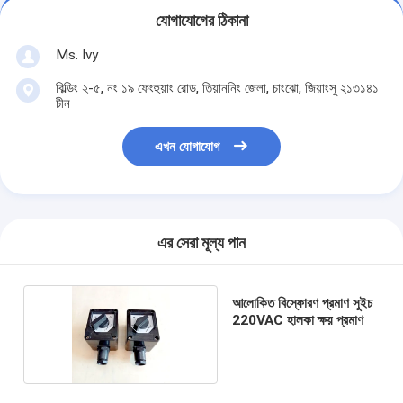
যোগাযোগের ঠিকানা
Ms. Ivy
বিল্ডিং ২-৫, নং ১৯ ফেংহুয়াং রোড, তিয়াননিং জেলা, চাংঝো, জিয়াংসু ২১৩১৪১
চীন
এখন যোগাযোগ
এর সেরা মূল্য পান
আলোকিত বিস্ফোরণ প্রমাণ সুইচ
220VAC হালকা ক্ষয় প্রমাণ