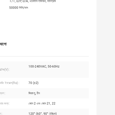
T/T, D/P, D/A, ওয়েস্টার্ন ইউনিয়ন, মানিগ্রাম
50000 পিসি/মাস
D আলো
100-240VAC, 50-60Hz
ল্টেজ(V)::
্ডারিং ইনডেক্স(Ra)::
70 (±2)
স্থল::
জিয়াংসু, চীন
রার জন্য::
জোন 2 এবং জোন 21, 22
ণ::
120° (60°, 90° ঐচ্ছিক)