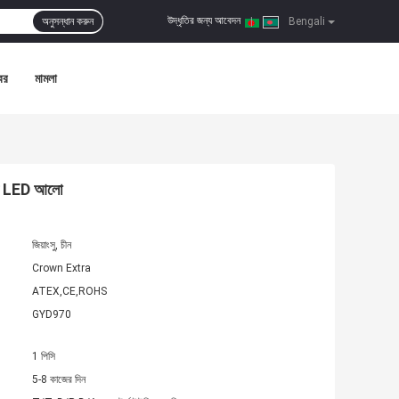
উদ্ধৃতির জন্য আবেদন
অনুসন্ধান করুন
|
Bengali
বর
মামলা
মাণ LED আলো
জিয়াংসু, চীন
Crown Extra
ATEX,CE,ROHS
GYD970
1 পিসি
5-8 কাজের দিন