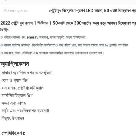
পেইন্ট বুথ বিস্ফোরণ প্রমাণ LED আলো
50 ওয়াট বিস্ফোরণ 
বিশেষভাবে তুলে ধরা:
,
2022 পেইন্ট বুথ ক্লাস 1 ডিভিশন 1 50ওয়াট থেকে 300ওয়াটের জন্য নতুন আগমন বিস্ফোরণ 
বৈশিষ্ট্য:
◇ পরিবেশ বান্ধব এবং eneray সংরক্ষণ, সহজ আকৃতি, সহজ ইনস্টলেশন.
◇ ধ্রুবক বর্তমান আউটপুট, স্থিতিশীল কর্মক্ষমতা◇ কম শক্তি খরচ, উচ্চ আলো দক্ষতা, ভাল রঙ রেন্ডারিং সম্পত্তি
◇ কারখানা, গুদাম, স্টেডিয়াম এবং অন্যান্য প্যানোরামিক আলোতে ব্যাপকভাবে ব্যবহৃত হয়।
অ্যাপ্লিকেশন
সাধারণ অ্যাপ্লিকেশন অন্তর্ভুক্ত:
তেল ও গ্যাস শিল্প
রাসায়নিক, পেট্রোকেমিক্যাল
ফার্মাসিউটিক্যাল শিল্প
সজ্জা এবং কাগজ
বর্জ্য এবং পয়ঃনিষ্কাশন ব্যবস্থা
বিদ্যুৎ উৎপাদন
স্পেসিফিকেশন: