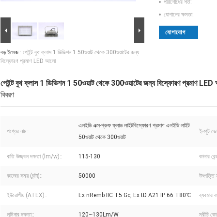
পরিশোধের শর্ত:
যোগানের ক্ষমতা:
যোগাযোগ
বড় ইমেজ :
পেইন্ট বুথ ক্লাস 1 ডিভিশন 1 50ওয়াট থেকে 300ওয়াটের জন্য
বিস্ফোরণ প্রমাণ LED আলো
পেইন্ট বুথ ক্লাস 1 ডিভিশন 1 50ওয়াট থেকে 300ওয়াটের জন্য বিস্ফোরণ প্রমাণ LE
বিবরণ
এলইডি এক্স-প্রুফ ফ্লাড লাইটবিস্ফোরণ প্রমাণ এলইডি লাইট
পণ্যের নাম::
ইনপুট ভো
50ওয়াট থেকে 300ওয়াট
বাতি উজ্জ্বল দক্ষতা (lm/w)::
115-130
কালার রেন
কাজের সময় (ঘন্টা)::
50000
উৎপত্তি 
ইউরোপীয় (ATEX)::
Ex nRemb IIC T5 Gc, Ex tD A21 IP 66 T80℃
ব্যবহার ক
লুমিনার দক্ষতা::
120~130Lm/W
মরীচি কো