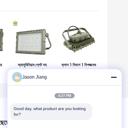
ের
অ্যালুমিনিয়াম প্লেট সহ
ক্লাস 1 বিভাগ 1 বিপজ্জনক
D
আউটডোর অস্থায়ী
অবস্থান ফ্লাড লাইট এক্স
Jason Jiang
বিস্ফোরণ প্রমাণ LED
প্রুফ লাইটিং ফিক্সচার
ী
ফ্লাড লাইট Ip65 100w
120lm w
4:27 PM
Good day, what product are you looking 
for?
 ছেড়ে