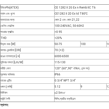
ইউরোপীয়(ATEX)
CE 1282 II 2G Ex n Remb IIC T6
গ্যাস এবং ধুলো
CE1282 II 2D Ex td T80℃
ব্যবহারের জন্য
জোন 2 এবং জোন 21,22
রেটেড ভোল্টেজ
100-240VAC, 50-60Н2
পাওয়ার ফ্যাক্টর
>0.95
THD
<20%
বিদ্যুৎ খরচ [W]
50-75
100
1
কালার রেন্ডারিনা [CRI]
70 (+2)
রঙের তাপমাত্রা [কে]
6000-6500
লুমিনার দক্ষতা [Lm/W]
115-130
মরীচি কোণ
120° (60°,90° ঐচ্ছিক, লেন্স সহ)
সুরক্ষার অধিকার
IP66
তারের এন্ট্রি
G 3/4" NPT 3/4"
ওজন (কেজি]
5.12
9
1
টার্মিনাল
≤2.5m㎡
মাউন্ট শৈলী
সিলিং;প্রাচীর বন্ধনী;দুল
স্থাপন: