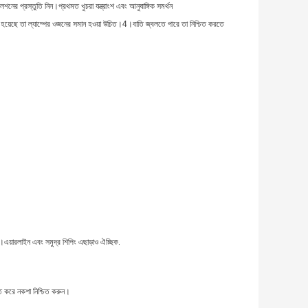
টলেশনের প্রস্তুতি নিন।
প্রথমত খুচরা যন্ত্রাংশ এবং আনুষাঙ্গিক সমর্থন
া হয়েছে তা ল্যাম্পের ওজনের সমান হওয়া উচিত।4।
বাতি জ্বলতে পারে তা নিশ্চিত করতে
ারলাইন এবং সমুদ্র শিপিং এছাড়াও ঐচ্ছিক.
ি করে নকশা নিশ্চিত করুন।