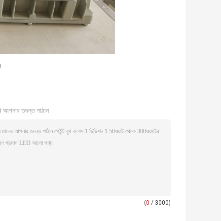
ো
ি আপনার তদন্ত পাঠান
(
0
/ 3000)