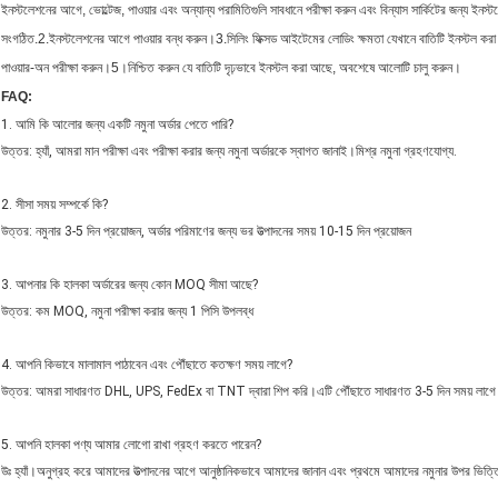
ইনস্টলেশনের আগে, ভোল্টেজ, পাওয়ার এবং অন্যান্য পরামিতিগুলি সাবধানে পরীক্ষা করুন এবং বিন্যাস সার্কিটের জন্য ইনস্
সংগঠিত.2.
ইনস্টলেশনের আগে পাওয়ার বন্ধ করুন।3.
সিলিং ফিক্সড আইটেমের লোডিং ক্ষমতা যেখানে বাতিটি ইনস্টল কর
পাওয়ার-অন পরীক্ষা করুন।5।
নিশ্চিত করুন যে বাতিটি দৃঢ়ভাবে ইনস্টল করা আছে, অবশেষে আলোটি চালু করুন।
FAQ:
1. আমি কি আলোর জন্য একটি নমুনা অর্ডার পেতে পারি?
উত্তর: হ্যাঁ, আমরা মান পরীক্ষা এবং পরীক্ষা করার জন্য নমুনা অর্ডারকে স্বাগত জানাই।মিশ্র নমুনা গ্রহণযোগ্য.
2. সীসা সময় সম্পর্কে কি?
উত্তর: নমুনার 3-5 দিন প্রয়োজন, অর্ডার পরিমাণের জন্য ভর উত্পাদনের সময় 10-15 দিন প্রয়োজন
3. আপনার কি হালকা অর্ডারের জন্য কোন MOQ সীমা আছে?
উত্তর: কম MOQ, নমুনা পরীক্ষা করার জন্য 1 পিসি উপলব্ধ
4. আপনি কিভাবে মালামাল পাঠাবেন এবং পৌঁছাতে কতক্ষণ সময় লাগে?
উত্তর: আমরা সাধারণত DHL, UPS, FedEx বা TNT দ্বারা শিপ করি।এটি পৌঁছাতে সাধারণত 3-5 দিন সময় লাগে।এয়
5. আপনি হালকা পণ্য আমার লোগো রাখা গ্রহণ করতে পারেন?
উঃ হ্যাঁ।অনুগ্রহ করে আমাদের উত্পাদনের আগে আনুষ্ঠানিকভাবে আমাদের জানান এবং প্রথমে আমাদের নমুনার উপর ভিত্ত