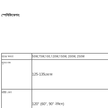
স্পেসিফিকেশন:
হারের ক্ষমতা
50W,75W,100,120W,150W, 200W, 250W
লুমেন দক্ষ
125-135
LM/W
মরীচি কোণ
120° (60°, 90° ঐচ্ছিক)