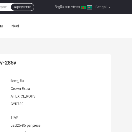
উদ্ধৃতির জন্য আবেদন
অনুসন্ধান করুন
|
Bengali
বর
মামলা
100v-285v
জিয়াংসু, চীন
Crown Extra
ATEX,CE,ROHS
GYD780
1 পিসি
usd25-85 per piece