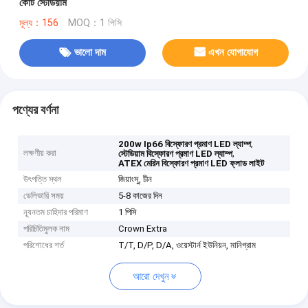
কোর্ট স্টেডিয়াম
মূল্য：156
MOQ：1 পিসি
ভালো দাম
এখন যোগাযোগ
পণ্যের বর্ণনা
,
200w Ip66 বিস্ফোরণ প্রমাণ LED ল্যাম্প
লক্ষণীয় করা
,
স্টেডিয়াম বিস্ফোরণ প্রমাণ LED ল্যাম্প
ATEX মেরিন বিস্ফোরণ প্রমাণ LED ফ্লাড লাইট
উৎপত্তি স্থল
জিয়াংসু, চীন
ডেলিভারি সময়
5-8 কাজের দিন
ন্যূনতম চাহিদার পরিমাণ
1 পিসি
পরিচিতিমুলক নাম
Crown Extra
পরিশোধের শর্ত
T/T, D/P, D/A, ওয়েস্টার্ন ইউনিয়ন, মানিগ্রাম
আরো দেখুন