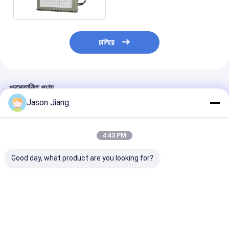
চালিয়ে
প্রস্তাবিত পণ্য
Jason Jiang
4:43 PM
Good day, what product are you looking for?
হাই পাওয়ার অ্যালুমিনিয়াম
ATEX IECEx সার্টিফাইড
আইপি 66 বিস্ফোরণ-প
অ্যালোয় LED Ex Mark
100W বিস্ফোরণ প্রতিরোধী
3000 কে - 5700 
eb db আলোর উৎস
অ্যালুমিনিয়াম খাদ LED ফ্লাড
এলইডি বন্যা হালকা ত
পেট্রোলিয়াম প্রক্রিয়াকরণ এবং
লাইট বিস্ফোরণ প্রতিরোধী আলো
গ্যাস শিল্প আলোকসজ্জা 
রাসায়নিক উদ্যোগের জন্য
5 বছরের ওয়ারেন্টি IP66
ভালো দাম
ভালো দাম
ভালো দাম
বিস্ফোরণ-প্রতিরোধী LED