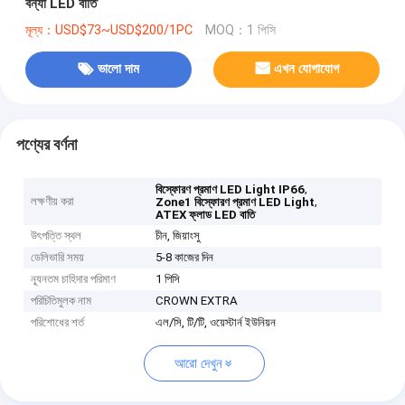
বন্যা LED বাতি
মূল্য：USD$73~USD$200/1PC
MOQ：1 পিসি
ভালো দাম
এখন যোগাযোগ
পণ্যের বর্ণনা
,
বিস্ফোরণ প্রমাণ LED Light IP66
লক্ষণীয় করা
,
Zone1 বিস্ফোরণ প্রমাণ LED Light
ATEX ফ্লাড LED বাতি
উৎপত্তি স্থল
চীন, জিয়াংসু
ডেলিভারি সময়
5-8 কাজের দিন
ন্যূনতম চাহিদার পরিমাণ
1 পিসি
পরিচিতিমুলক নাম
CROWN EXTRA
পরিশোধের শর্ত
এল/সি, টি/টি, ওয়েস্টার্ন ইউনিয়ন
আরো দেখুন