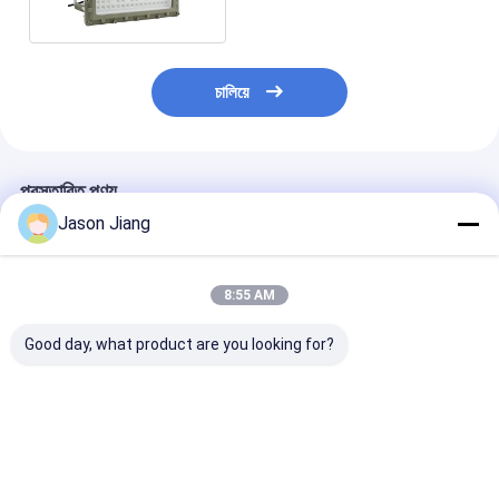
চালিয়ে
প্রস্তাবিত পণ্য
Jason Jiang
8:55 AM
Good day, what product are you looking for?
হাই পাওয়ার অ্যালুমিনিয়াম
ATEX IECEx সার্টিফাইড
আইপি 66 বিস্ফোরণ-প
অ্যালোয় LED Ex Mark
100W বিস্ফোরণ প্রতিরোধী
3000 কে - 5700 
eb db আলোর উৎস
অ্যালুমিনিয়াম খাদ LED ফ্লাড
এলইডি বন্যা হালকা ত
পেট্রোলিয়াম প্রক্রিয়াকরণ এবং
লাইট বিস্ফোরণ প্রতিরোধী আলো
গ্যাস শিল্প আলোকসজ্জা 
রাসায়নিক উদ্যোগের জন্য
5 বছরের ওয়ারেন্টি IP66
ভালো দাম
ভালো দাম
ভালো দাম
বিস্ফোরণ-প্রতিরোধী LED