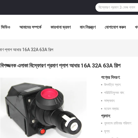
ভিডিও
আমাদের সম্পর্কে
কারখানা ভ্রমণ
মান নিয়ন্ত্রণ
যোগাযোগ করুন
খ
রমাণ প্লাগ আধার 16A 32A 63A শিল্প
বিপজ্জনক এলাকা বিস্ফোরণ প্রমাণ প্লাগ আধার 16A 32A 63A শিল্প
পণ্যের বিবরণ:
উৎপত্তি স্থল:
পরিচিতিমুলক নাম:
সাক্ষ্যদান:
মডেল নম্বার:
প্রদান:
ন্যূনতম চাহিদার পরিমাণ:
মূল্য: