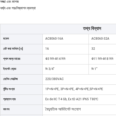
সজ্জা এবং কাগজ
বর্জ্য এবং পয়ঃনিষ্কাশন ব্যবস্থা
তথ্য বিন্যাস
মডেল
AC8060-16A
AC8060-32A
রেট করা বর্তমান [এ]
16
32
প্লাগ জন্য তারের
Φ3 মিমি-Φ14 মিমি
Φ11 মিমি-Φ18 মিমি
ইনলেট থ্রেড
জি 3/4"
জি 1"
রেটেড ভোল্টেজ
220/380VAC
খুঁটির সংখ্যা
1P+N+PE, 3P+N+PE, 4
P+N+PE,5P+N+PE
প্রাক্তন হার
Ex de IIC T4 Gb, Ex tD A21 IP65 T80℃
বৈদ্যুতিক আউটলেট সংযোগ
ফাংশন