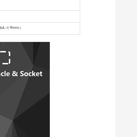
র 16A তে সীমাবদ্ধ।