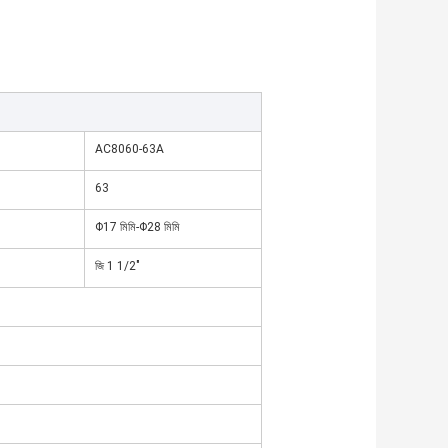
AC8060-63A
63
Φ17 মিমি-Φ28 মিমি
জি 1 1/2"