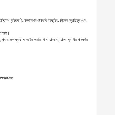
্রোস্টিক-প্রতিরোধী, ইম্পালশন-উইথস্ট অ্যান্ডিং, থিমেল স্থায়িত্ব এবং
না যাবে।
াড লক দ্বারা সকেটের কভার খোলা যাবে না, যাতে স্থানীয় পরিদর্শন
;
্রয়োজন নেই