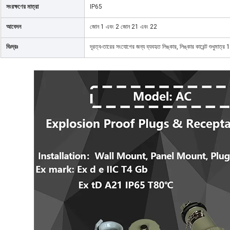
সংরক্ষণের মাত্রা
IP65
আবেদন
জোন 1 এবং 2 জোন 21 এবং 22
বিঃদ্রঃ
দূরত্ব-তারের সংযোগের জন্য ব্যবহৃত লিঙ্কার, লিঙ্কার কারেন্ট শুধুমাত্