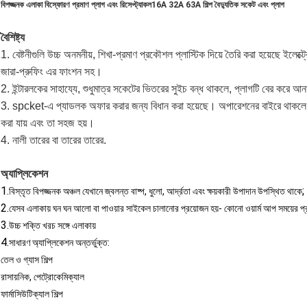
বিপজ্জনক এলাকা বিস্ফোরণ প্রমাণ প্লাগ এবং রিসেপ্ট্যাকল16A 32A 63A শিল্প বৈদ্যুতিক সকেট এবং প্লাগ
বৈশিষ্ট্য
1. বেষ্টনীগুলি উচ্চ অনমনীয়, শিখা-প্রমাণ প্রকৌশল প্লাস্টিক দিয়ে তৈরি করা হয়েছে ইলেক্ট
জারা-প্রুফিং এর ফাংশন সহ।
2. ইন্টারলকের সাহায্যে, শুধুমাত্র সকেটের ভিতরের সুইচ বন্ধ থাকলে, প্লাগটি বের করে আ
3. spcket-এ প্যাডলক অফার করার জন্য বিধান করা হয়েছে। অপারেশনের বাইরে থাকলে, প্য
করা যায় এবং তা সহজ হয়।
4. নালী তারের বা তারের তারের.
অ্যাপ্লিকেশন
1.
;
বিস্তৃত বিপজ্জনক অঞ্চল যেখানে জ্বলন্ত বাষ্প, ধুলো, আর্দ্রতা এবং ক্ষয়কারী উপাদান উপস্থিত থাকে
2.
যেসব এলাকায় ঘন ঘন আলো বা পাওয়ার সাইকেল চালানোর প্রয়োজন হয়- কোনো ওয়ার্ম আপ সময়ের প
3.
উচ্চ শক্তি খরচ সঙ্গে এলাকায়
4.
সাধারণ অ্যাপ্লিকেশন অন্তর্ভুক্ত:
তেল ও গ্যাস শিল্প
রাসায়নিক, পেট্রোকেমিক্যাল
ফার্মাসিউটিক্যাল শিল্প