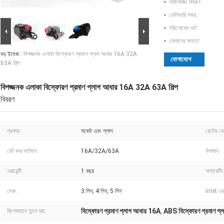
প্যাকেজিং বিবরণ:
ডেলিভারি সময়:
পরিশোধের শর্ত:
যোগানের ক্ষমতা:
বড় ইমেজ :
বিপজ্জনক এলাকা বিস্ফোরণ প্রমাণ প্লাগ আধার 16A 32A
যোগাযোগ
63A শিল্প
বিপজ্জনক এলাকা বিস্ফোরণ প্রমাণ প্লাগ আধার 16A 32A 63A শিল্প
বিবরণ
প্রকার:
সকেট এবং প্লাগ
রেটেড ভো
রেট করা বর্তমান:
16A/32A/63A
উপাদান:
ওয়ারেন্টি:
1 বছর
অপারেটিং
মেরু:
3 পিন, 4 পিন, 5 পিন
Inlet এর
বিস্ফোরণ প্রমাণ প্লাগ আধার 16A
ABS বিস্ফোরণ প্রমাণ প্লা
বিশেষভাবে তুলে ধরা:
,