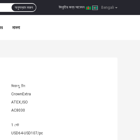
উদ্ধৃতির জন্য আবেদন
অনুসন্ধান করুন
|
Bengali
বর
মামলা
জিয়াংসু, চীন
CrownExtra
ATEX,ISO
AC8030
1 সেট
USD64-USD107/pc