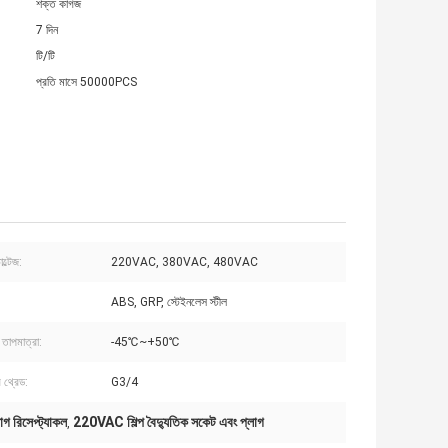
শক্ত কাগজ
7 দিন
টি/টি
প্রতি মাসে 50000PCS
ল্টেজ:
220VAC, 380VAC, 480VAC
ABS, GRP, স্টেইনলেস স্টীল
 তাপমাত্রা:
-45℃~+50℃
 থ্রেড:
G3/4
গ রিসেপ্ট্যাকল
220VAC শিল্প বৈদ্যুতিক সকেট এবং প্লাগ
,