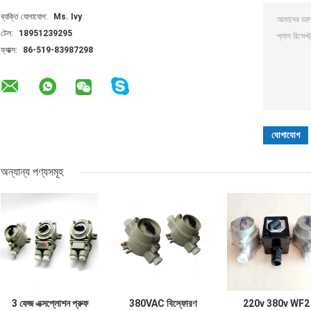
ব্যক্তি যোগাযোগ:
Ms. Ivy
টেল:
18951239295
ফ্যাক্স:
86-519-83987298
অন্যান্য পণ্যসমূহ
3 ফেজ এক্সপ্লোশন প্রুফ
380VAC বিস্ফোরণ
220v 380v WF2