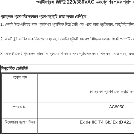
ওয়াটারপ্রুফ WF2 220/380VAC এক্সপ্লোশন প্রুফ প্লাগ এবং 
প্রাক্তন প্রমাণ
বিস্ফোরণ প্রমাণ
অ্যান্টি-জারা ল্যাচ বৈশিষ্ট্য:
1. শেলটি উচ্চ-শক্তির দহন প্রকৌশল প্লাস্টিক দিয়ে তৈরি এবং এতে জারা প্রতিরোধ, অ্যান্টিস্ট্যাটি
2. একটি ইন্টারলকিং মেকানিজমের সাহায্যে, সকেটের সুইচটি সংযোগ বিচ্ছিন্ন হওয়ার পরেই প্লাগটি ব
3. সকেটে একটি প্যাডলক আছে, যা ব্যবহার না করার সময় প্যাডলক দ্বারা লক করা যেতে পারে, এবং
বিস্তারিত ডেটাশিট
পণ্যের নাম
বিস্ফোরণ-প্রমাণ এবং অ্যান্টি-জা
পণ্য মোড
AC8050
বিস্ফোরণ প্রমাণ চিহ্ন
Ex de IIC T4 Gb/ Ex tD A21