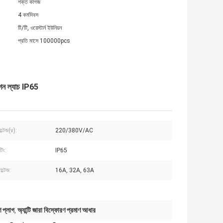
শক্ত কাগজ
4 কর্মদিবস
টি/টি, ওয়েস্টার্ন ইউনিয়ন
প্রতি মাসে 100000pcs
োশন ল্যাচ IP65
ল্টেজ(v):
220/380V/AC
িং:
IP65
ল্টেজ:
16A, 32A, 63A
ণ প্লাগ
অ্যান্টি জারা বিস্ফোরণ প্রমাণ আধার
,