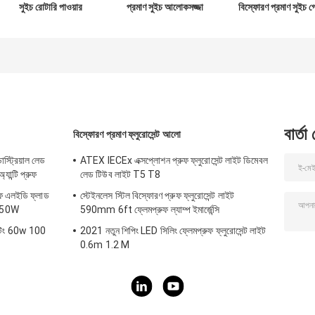
সুইচ রোটারি পাওয়ার
প্রমাণ সুইচ আলোকসজ্জা
বিস্ফোরণ প্রমাণ সুইচ গ্
ট্রান্সফার জোন 21 22
বিপজ্জনক অবস্থান
জোন 22 বৈদ্যুতিক নির্বা
ফ্লেমপ্রুফ অন সুইচ
বার্তা
বিস্ফোরণ প্রমাণ ফ্লুরোসেন্ট আলো
াস্ট্রিয়াল লেড
ATEX IECEx এক্সপ্লোশন প্রুফ ফ্লুরোসেন্ট লাইট ডিমেবল
ন্টি প্রুফ
লেড টিউব লাইট T5 T8
রুফ এলইডি ফ্লাড
স্টেইনলেস স্টিল বিস্ফোরণ প্রুফ ফ্লুরোসেন্ট লাইট
250W
590mm 6ft ফ্লেমপ্রুফ ল্যাম্প ইমার্জেন্সি
ইটিং 60w 100
2021 নতুন শিপিং LED সিলিং ফ্লেমপ্রুফ ফ্লুরোসেন্ট লাইট
0.6m 1.2 M