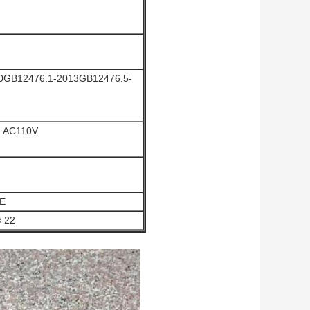
0GB12476.1-2013GB12476.5-
, AC110V
E
ং 22