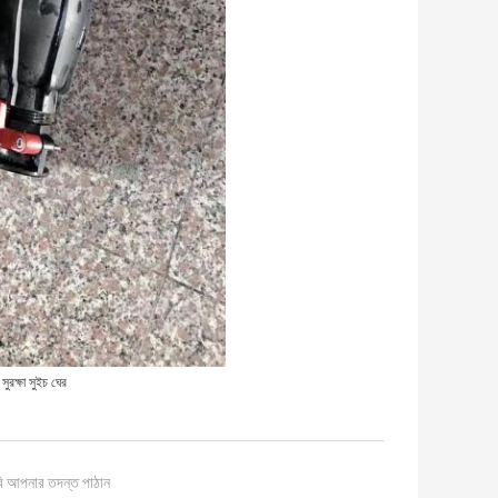
ুরক্ষা সুইচ ঘের
ি আপনার তদন্ত পাঠান