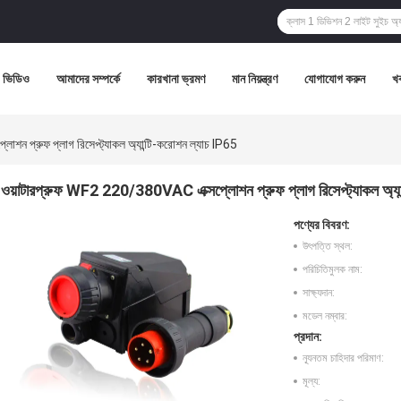
ভিডিও
আমাদের সম্পর্কে
কারখানা ভ্রমণ
মান নিয়ন্ত্রণ
যোগাযোগ করুন
খ
ন প্রুফ প্লাগ রিসেপ্ট্যাকল অ্যান্টি-করোশন ল্যাচ IP65
ওয়াটারপ্রুফ WF2 220/380VAC এক্সপ্লোশন প্রুফ প্লাগ রিসেপ্ট্যাকল অ্যা
পণ্যের বিবরণ:
উৎপত্তি স্থল:
পরিচিতিমুলক নাম:
সাক্ষ্যদান:
মডেল নম্বার:
প্রদান:
ন্যূনতম চাহিদার পরিমাণ:
মূল্য: