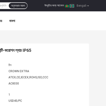
উদ্ধৃতির জন্য আবেদন
অনুসন্ধান করুন
|
Bengali
বর
মামলা
ন্টি-করোশন ল্যাচ IP65
চীন
CROWN EXTRA
ATEX,CE,IECEX,ROHS,ISO,CCC
AC8030
1
USD45/PC