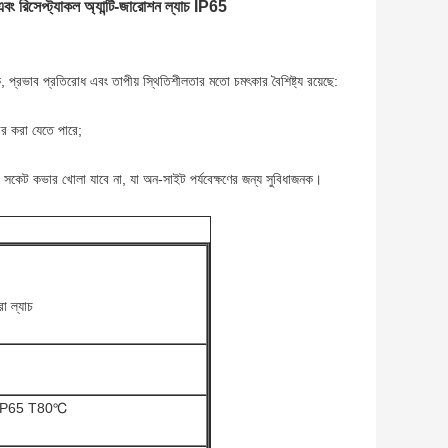
রিসেপ্ট্যাকল অ্যান্টি-জারোশন ল্যাচ IP65
ক, প্রভাব প্রতিরোধ এবং তাপীয় স্থিতিশীলতার মতো চমৎকার বৈশিষ্ট্য রয়েছে:
ের করা যেতে পারে;
 সকেট কভার খোলা যাবে না, যা অন-সাইট পর্যবেক্ষণের জন্য সুবিধাজনক।
রা ল্যাচ
 IP65 T80℃