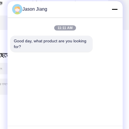
রে
প্রমাণ রোটারি সুইচ
আলো সুইচ 2 অবস্থান
Jason Jiang
চক
স্থানান্তর নির্বাচক
নির্বাচক 220VAC GRP
11:11 AM
Good day, what product are you looking 
for?
 ছেড়ে