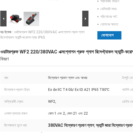
প্যাকেজিং বিবরণ:
ডেলিভারি সময়:
পরিশোধের শর্ত:
যোগানের ক্ষমতা:
বড় ইমেজ :
ওয়াটারপ্রুফ WF2 220/380VAC এক্সপ্লোশন প্রুফ প্লাগ
যোগাযোগ
রিসেপ্ট্যাকল অ্যান্টি-করোশন ল্যাচ IP65
ওয়াটারপ্রুফ WF2 220/380VAC এক্সপ্লোশন প্রুফ প্লাগ রিসেপ্ট্যাকল অ্যান্টি-কর
বিবরণ
নাম:
বিস্ফোরণ প্রমাণ প্লাগ এবং আধার
ইনপুট ভো
বিস্ফোরণ-প্রমাণ চিহ্ন:
Ex de IIC T4 Gb/ Ex tD A21 IP65 T80℃
আইপি রেট
অগ্নিরোধী গ্রেড:
WF2,
রেটেড ভো
এলাকা ব্যবহার করুন:
জোন 1 এবং 2, জোন 21 এবং 22
380VAC বিস্ফোরণ প্রমাণ প্লাগ
অ্যান্টি জারা বিস্ফোরণ প্রমা
বিশেষভাবে তুলে ধরা:
,