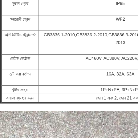
সুরক্ষা গ্রেড
IP65
ক্ষয়রোধী গ্রেড
WF2
এক্সিকিউটিভ স্ট্যান্ডার্ড:
GB3836.1-2010,GB3836.2-2010,GB3836.3-201
2013
রেটেড ভোল্টেজ
AC460V, AC380V, AC220V
রেট করা বর্তমান
16A, 32A, 63A
খুঁটির সংখ্যা
1P+N+PE, 3P+N+P
এলাকা ব্যবহার করুন
জোন 1 এবং 2, জোন 21 এব